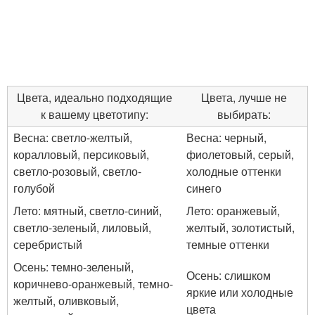
Цвета, идеально подходящие
Цвета, лучше не
к вашему цветотипу:
выбирать:
Весна: светло-желтый,
Весна: черный,
коралловый, персиковый,
фиолетовый, серый,
светло-розовый, светло-
холодные оттенки
голубой
синего
Лето: мятный, светло-синий,
Лето: оранжевый,
светло-зеленый, лиловый,
желтый, золотистый,
серебристый
темные оттенки
Осень: темно-зеленый,
Осень: слишком
коричнево-оранжевый, темно-
яркие или холодные
желтый, оливковый,
цвета