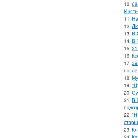
10.
68
Инсти
11.
На
12.
Лю
13.
В 
14.
В 
15.
21
16.
Кс
17.
39
после
18.
Му
19.
"Н
20.
Су
21.
В 
подоз
22.
"Н
старш
23.
Кл
24.
Ко