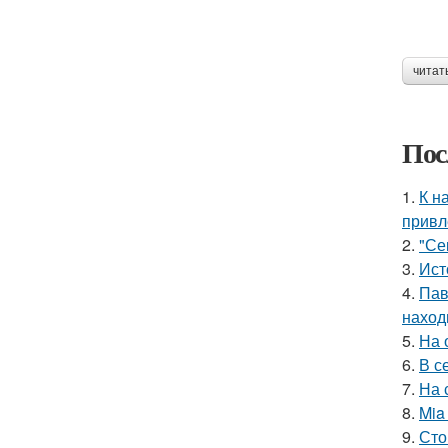
читат
Пос
1.
К н
привл
2.
"Се
3.
Ист
4.
Пав
наход
5.
На 
6.
В с
7.
На 
8.
Mia
9.
Сто