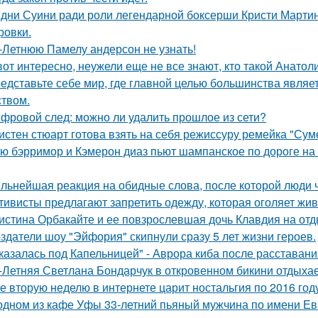
дни Суини ради роли легендарной боксерши Кристи Марти
ровки.
-Летнюю Памелу андерсон не узнать!
вот интересно, неужели еще не все знают, кто такой Анатол
едставьте себе мир, где главной целью большинства являе
ством.
фровой след: можно ли удалить прошлое из сети?
истен стюарт готова взять на себя режиссуру ремейка "Сум
ю бэрримор и Кэмерон диаз пьют шампанское по дороге на 
льнейшая реакция на обидные слова, после которой люди 
тивисты предлагают запретить одежду, которая оголяет жив
истина Орбакайте и ее повзрослевшая дочь Клавдия на от
здатели шоу "Эйфория" скипнули сразу 5 лет жизни героев.
казалась под Капельницей" - Аврора киба после расставани
-Летняя Светлана Бондарчук в откровенном бикини отдыхает
е вторую неделю в интернете царит ностальгия по 2016 год
одном из кафе Уфы 33-летний пьяный мужчина по имени Евг