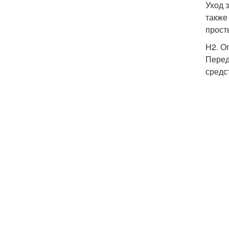
Уход 
также
прост
H2. О
Перед
средс