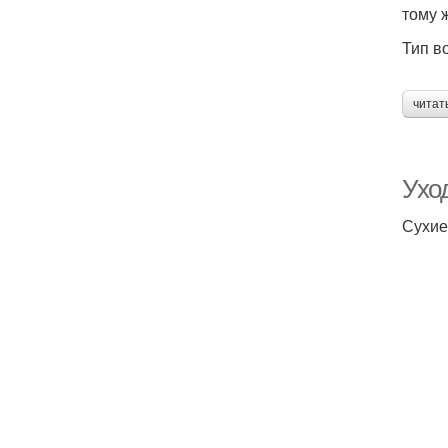
тому 
Тип в
читат
Ухо
Сухие