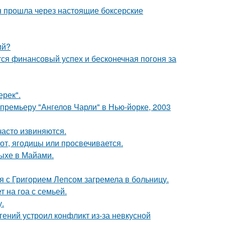
н прошла через настоящие боксерские
ий?
тся финансовый успех и бесконечная погоня за
ерек".
премьеру "Ангелов Чарли" в Нью-йорке, 2003
часто извиняются.
от, ягодицы или просвечивается.
дыхе в Майами.
я с Григорием Лепсом загремела в больницу.
 на гоа с семьей.
у.
ений устроил конфликт из-за невкусной