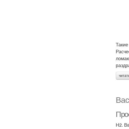
Такие
Расче
ломаю
раздр
читат
Вас
Про
H2. В