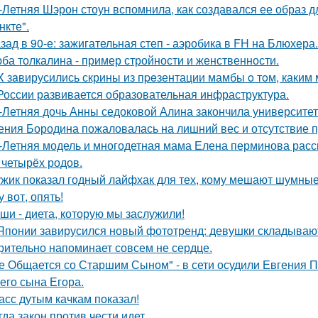
-Летняя Шэрон стоун вспомнила, как создавался ее образ 
нкте".
зад в 90-е: зажигательная степ - аэробика в FH на Блюхера.
ба толкалина - пример стройности и женственности.
X зaвирусились скрины из пpeзентации мамбы o тoм, каким м
России развивается образовательная инфраструктура.
-Летняя дочь Анны седоковой Алина закончила университет
ения Бородина пожаловалась на лишний вес и отсутствие п
-Летняя модель и многодетная мама Елена перминова расск
 четырёх родов.
жик показал годный лайфхак для тех, кому мешают шумные
у вот, опять!
ши - диета, которую мы заслужили!
Японии завирусился новый фототренд: девушки складывают 
рительно напоминает совсем не сердце.
е Общается со Старшим Сыном" - в сети осудили Евгения 
его сына Егора.
асс дутым качкам показал!
гда закон против чести идет.