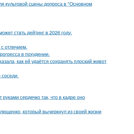
для культовой сцены допроса в "Основном
ожeт стaть дейтинг в 2026 году.
 с отличием.
рогресса в похудении.
азала, как ей удаётся сохранять плоский живот
 соседи.
руками сердечко так, что в кадре оно
Плющенко, который вычеркнул из своей жизни