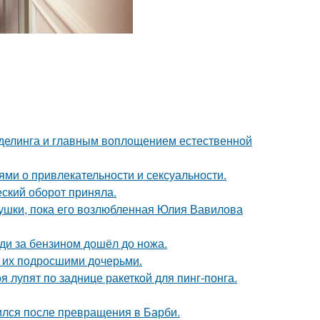
оделинга и главным воплощением естественной
ями о привлекательности и сексуальности.
ский оборот приняла.
ушки, пока его возлюбленная Юлия Вавилова
еди за бензином дошёл до ножа.
с их подросшими дочерьми.
 лупят по заднице ракеткой для пинг-понга.
ился после превращения в Барби.