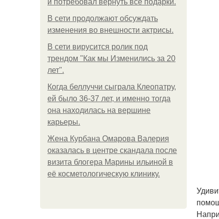
и потребовал вернуть все подарки.
В сети продолжают обсуждать
изменения во внешности актрисы.
В сети вирусится ролик под
трендом "Как мы Изменились за 20
лет".
Когда беллуччи сыграла Клеопатру,
ей было 36-37 лет, и именно тогда
она находилась на вершине
карьеры.
Жена Курбана Омарова Валерия
оказалась в центре скандала после
визита блогера Марины ильиной в
её косметологическую клинику.
Удиви
помощ
Напри