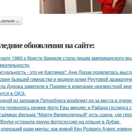
ь дальше →
ледние обновления на сайте:
ачалу 1980-х Кристи бринкли стала лицом американского м
екательности.
ксуальность - это не Картинка": Ани Лорак поделилась мысл
ория бывшей гимнастки и модели юлии Реутовой драматиче
ла Дурова заметили в Париже в компании неизвестной дев
ится в ОАЭ.
одной из заправок Петербурга конфликт из-за места в очер
ети появилось редкие фото Евы мендес и Райана гослинга 
съёмках фильма "Марти Великолепный" есть сцена, где героя
 Boyka устроила яркую фотосессию на отдыхе в Дубае.
 операций ради мечты: как живой Кен Родриго Алвес измен