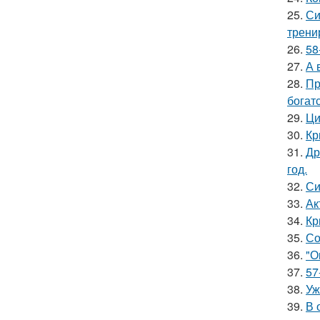
25.
Си
трени
26.
58
27.
А 
28.
Пр
богат
29.
Ци
30.
Кр
31.
Др
год.
32.
Си
33.
Ак
34.
Кр
35.
Со
36.
"О
37.
57
38.
Уж
39.
В 