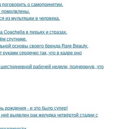
 поговорить о самопринятии.
о помолвлены.
я из мультяшки в человека.
 Coachella в перьях и стразах.
ём спутнике.
льной основы своего бренда Rare Beauty.
руками сердечко так, что в кадре оно
шестидневной рабочей недели, подчеркнув, что
ь рождения - и это было супер!
у неё выявлен рак желудка четвёртой стадии с
аведливости.