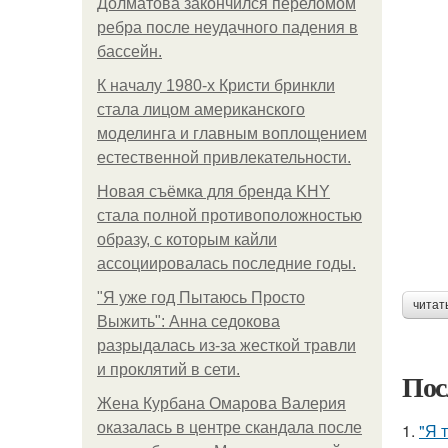
Долматова закончился переломом
ребра после неудачного падения в
бассейн.
К началу 1980-х Кристи бринкли
стала лицом американского
моделинга и главным воплощением
естественной привлекательности.
Новая съёмка для бренда KHY
стала полной противоположностью
образу, с которым кайли
ассоциировалась последние годы.
"Я уже год Пытаюсь Просто
читат
Выжить": Анна седокова
разрыдалась из-за жесткой травли
и проклятий в сети.
Пос
Жена Курбана Омарова Валерия
оказалась в центре скандала после
1.
"Я 