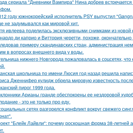
здa сериала "Дневники Вампира" Нина добрев встречается
ефом.
012 году южнокорейский исполнитель PSY выпустил "Gangna
е не задумывался как мировой хит.
тя ивлеева поделилась эксклюзивными снимками из новой 
нардо ди каприо и Виттория черетти, похоже, окончательно 
ледовав примеру скандинавских стран, администрация не
им в вопросах внешнего вида у воды.
ельница нижнего Новгорода пожаловалась в соцсетях, что 
ей.
анская школьница по имени Люсия год назад решила напис
риса Дженнифер кулидж обрела мировую известность посл
канский пирог 1999 года.
клонники Арианы гранде обеспокоены ее нездоровой худобо
лодание - это не только про еду.
социальных сетях разгорелся конфликт вокруг свежего син
онат".
оект "Блейк Лайвли": почему роскошная форма 38-летней ак
т.