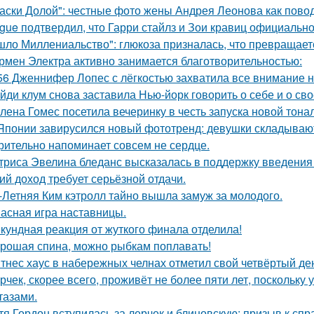
аски Долой": честные фото жены Андрея Леонова как повод
gue подтвердил, что Гарри стайлз и Зои кравиц официальн
шло Миллениальство": глюкоза призналась, что превращаетс
рмен Электра активно занимается благотворительностью:
56 Дженнифер Лопес с лёгкостью захватила все внимание на
йди клум снова заставила Нью-йорк говорить о себе и о сво
лена Гомес посетила вечеринку в честь запуска новой тона
Японии завирусился новый фототренд: девушки складывают 
рительно напоминает совсем не сердце.
триса Эвелина бледанс высказалась в поддержку введения 
ий доход требует серьёзной отдачи.
-Летняя Ким кэтролл тайно вышла замуж за молодого.
асная игра наставницы.
кундная реакция от жуткого финала отделила!
рошая спина, можно рыбкам поплавать!
тнес хаус в набережных челнах отметил свой четвёртый ден
рчек, скорее всего, проживёт не более пяти лет, поскольку 
тазами.
тя Гордон вступилась за лерчек и блиновскую: призыв к спр