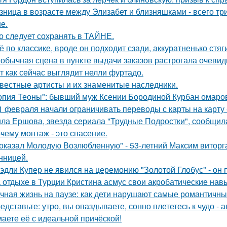
зница в возрасте между Элизабет и близняшками - всего три
е.
о следует сохранять в ТАЙНЕ.
ё по классике, вроде он подходит сзади, аккуратненько стя
обычная сцена в пункте выдачи заказов растрогала очевидц
т как сейчас выглядит нелли фуртадо.
вестные артисты и их знаменитые наследники.
опия Теоны": бывший муж Ксении Бородиной Курбан омаров
1 февраля начали ограничивать переводы с карты на карту -
ла Ершова, звезда сериала "Трудные Подростки", сообщил
чему монтаж - это спасение.
оказал Молодую Возлюбленную" - 53-летний Максим виторг
нницей.
эдли Купер не явился на церемонию "Золотой Глобус" - он 
 отдыхе в Турции Кристина асмус свои акробатические на
чная жизнь на паузе: как дети нарушают самые романтичны
едставьте: утро, вы опаздываете, сонно плететесь к чудо - а
аете её с идеальной причёской!