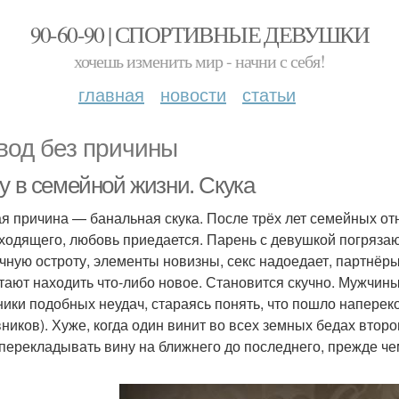
90-60-90 | СПОРТИВНЫЕ ДЕВУШКИ
хочешь изменить мир - начни с себя!
главная
новости
статьи
вод без причины
у в семейной жизни. Скука
я причина — банальная скука. После трёх лет семейных от
ходящего, любовь приедается. Парень с девушкой погряза
чную остроту, элементы новизны, секс надоедает, партнёры
тают находить что-либо новое. Становится скучно. Мужчин
ники подобных неудач, стараясь понять, что пошло наперек
ников). Хуже, когда один винит во всех земных бедах второг
 перекладывать вину на ближнего до последнего, прежде че