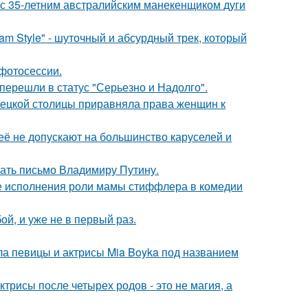
 с 35-летним австралийским манекенщиком дуги
m Style" - шуточный и абсурдный трек, который
фотосессии.
перешли в статус "Серьезно и Надолго".
мецкой столицы приравняла права женщин к
её не допускают на большинство каруселей и
ать письмо Владимиру Путину.
е исполнения роли мамы стиффлера в комедии
й, и уже не в первый раз.
гла певицы и актрисы Mia Boyka под названием
трисы после четырех родов - это не магия, а