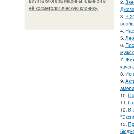
визита блогера Марины ильиной в
2.
Звe
её косметологическую клинику.
Джоз
3.
В 2
вообщ
4.
Нас
5.
Лео
6.
Пос
мужск
7.
Жит
качел
8.
Исп
9.
Акт
амери
10.
По
11.
Го
12.
В 
"Эксп
13.
Пр
бюдже