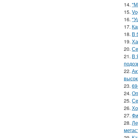
14.
"М
15.
Vo
16.
"У
17.
Ка
18.
В 
19.
Ха
20.
Се
21.
В 
подоз
22.
Ак
высок
23.
69
24.
Оп
25.
Се
26.
Хо
27.
Фи
28.
Ле
метас
29.
Ка