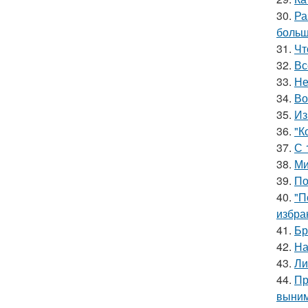
30.
Ра
больш
31.
Чт
32.
Вс
33.
Не
34.
Во
35.
Из
36.
"К
37.
С 
38.
Ми
39.
По
40.
"П
избра
41.
Бр
42.
На
43.
Ли
44.
Пр
выним