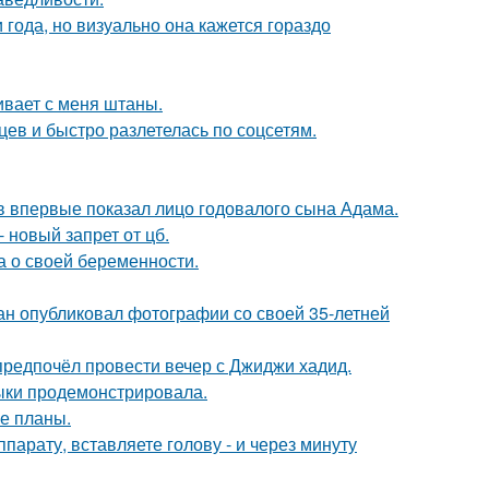
 года, но визуально она кажется гораздо
гивает с меня штаны.
ев и быстро разлетелась по соцсетям.
 впервые показал лицо годовалого сына Адама.
 новый запрет от цб.
а о своей беременности.
ан опубликовал фотографии со своей 35-летней
предпочёл провести вечер с Джиджи хадид.
выки продемонстрировала.
е планы.
ппарату, вставляете голову - и через минуту