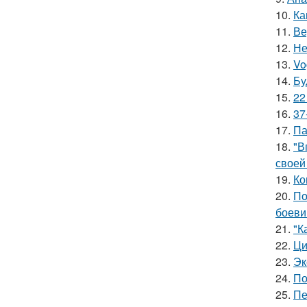
10.
Ка
11.
Ве
12.
Не
13.
Vo
14.
Бу
15.
22
16.
37
17.
Па
18.
"В
своей
19.
Ко
20.
По
боеви
21.
"К
22.
Ци
23.
Эк
24.
По
25.
Пе