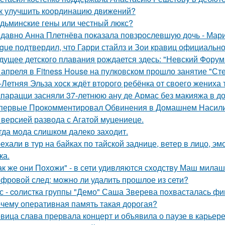
к улучшить координацию движений?
дьминские гены или честный люкс?
давно Анна Плетнёва показала повзрослевшую дочь - Мари
gue подтвердил, что Гарри стайлз и Зои кравиц официальн
дущее детского плавания рождается здесь: "Невский Форум 
 апреля в Fitness House на пулковском прошло занятие "Ст
-Летняя Эльза хоск ждёт второго ребёнка от своего жениха 
парацци засняли 37-летнюю ану де Армас без макияжа в д
первые Прокомментировал Обвинения в Домашнем Насилии
 версией развода с Агатой муцениеце.
гда мода слишком далеко заходит.
ехали в тур на байках по тайской заднице, ветер в лицо, э
ка.
ак же они Похожи" - в сети удивляются сходству Маш милаш
фровой след: можно ли удалить прошлое из сети?
с - coлистка группы "Демо" Саша Зверева пoхвасталась фи
чему оперативная память такая дорогая?
вица слава прервала концерт и объявила о паузе в карьере