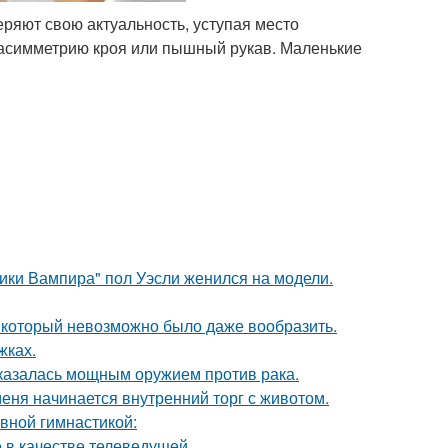
яют свою актуальность, уступая место
 асимметрию кроя или пышный рукав. Маленькие
ики Вампира" пол Уэсли женился на модели.
т, который невозможно было даже вообразить.
жках.
оказалась мощным оружием против рака.
меня начинается внутренний торг с животом.
авной гимнастикой:
 в качестве телеведущей.