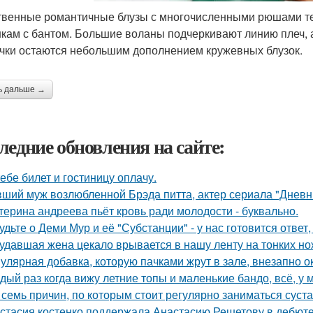
венные романтичные блузы с многочисленными рюшами тер
кам с бантом. Большие воланы подчеркивают линию плеч,
чки остаются небольшим дополнением кружевных блузок.
ь дальше →
ледние обновления на сайте:
тебе билет и гостиницу оплачу.
ший муж возлюбленной Брэда питта, актер сериала "Дневн
терина андреева пьёт кровь ради молодости - буквально.
удьте о Деми Мур и её "Субстанции" - у нас готовится отве
удавшая жена цекало врывается в нашу ленту на тонких но
улярная добавка, которую пачками жрут в зале, внезапно 
дый раз когда вижу летние топы и маленькие бандо, всё, у 
 семь причин, по которым стоит регулярно заниматься суст
стасия костенко поддержала Анастасию Решетову в дебюте