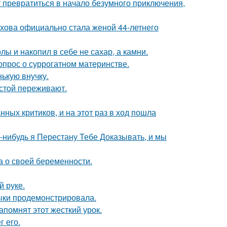
т превратиться в начало безумного приключения,
хова официально стала женой 44-летнего
лы и накопил в себе не сахар, а камни.
опрос о суррогатном материнстве.
ькую внучку.
естой переживают.
ных критиков, и на этот раз в ход пошла
а-нибудь я Перестану Тебе Доказывать, и мы
а о своей беременности.
й руке.
выки продемонстрировала.
помнят этот жесткий урок.
 его.