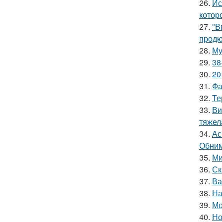
26.
Ис
котор
27.
"В
продю
28.
Му
29.
38
30.
20
31.
Фа
32.
Те
33.
Ви
тяжел
34.
Ас
Обним
35.
Ми
36.
Ск
37.
Ва
38.
На
39.
Мо
40.
Но