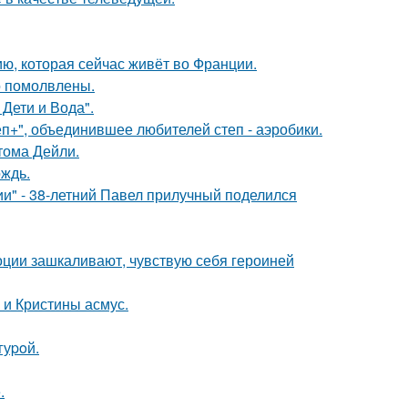
ю, которая сейчас живёт во Франции.
о помолвлены.
Дети и Вода".
еп+", объединившее любителей степ - аэробики.
тома Дейли.
ождь.
" - 38-летний Павел прилучный поделился
моции зашкаливают, чувствую себя героиней
 и Кристины асмус.
гуpoй.
.