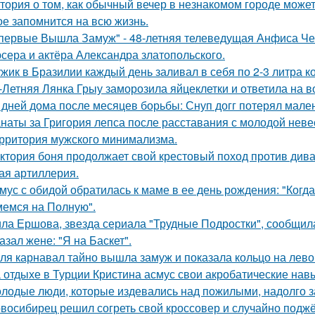
тория о том, как обычный вечер в незнакомом городе може
ое запомнится на всю жизнь.
первые Вышла Замуж" - 48-летняя телеведущая Анфиса Че
сера и актёра Александра златопольского.
жик в Бразилии каждый день заливал в себя по 2-3 литра ко
-Летняя Лянка Грыу заморозила яйцеклетки и ответила на в
 дней дома после месяцев борьбы: Снуп догг потерял мален
наты за Григория лепса после расставания с молодой нев
рритория мужского минимализма.
ктория боня продолжает свой крестовый поход против диван
ая артиллерия.
мус с обидой обратилась к маме в ее день рождения: "Когд
емся на Полную".
ла Ершова, звезда сериала "Трудные Подростки", сообщил
азал жене: "Я на Баскет".
ля карнавал тайно вышла замуж и показала кольцо на лево
 отдыхе в Турции Кристина асмус свои акробатические на
лодые люди, которые издевались над пожилыми, надолго за
восибирец решил согреть свой кроссовер и случайно поджёг