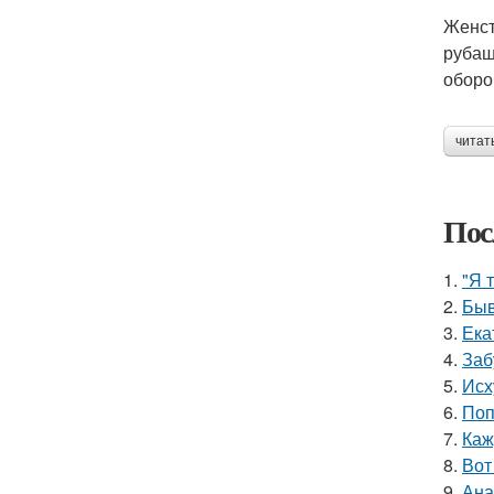
Женст
рубаш
оборо
читат
Пос
1.
"Я 
2.
Быв
3.
Ека
4.
Заб
5.
Исх
6.
Поп
7.
Каж
8.
Вот
9.
Ана