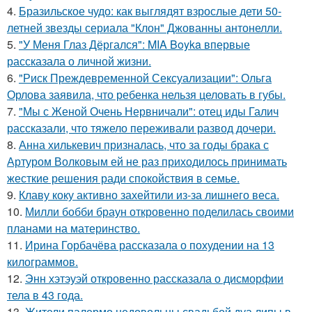
4.
Бразильское чудо: как выглядят взрослые дети 50-
летней звезды сериала "Клон" Джованны антонелли.
5.
"У Меня Глаз Дёргался": MIA Boyka впервые
рассказала о личной жизни.
6.
"Риск Преждевременной Сексуализации": Ольга
Орлова заявила, что ребенка нельзя целовать в губы.
7.
"Мы с Женой Очень Нервничали": отец иды Галич
рассказали, что тяжело переживали развод дочери.
8.
Анна хилькевич призналась, что за годы брака с
Артуром Волковым ей не раз приходилось принимать
жесткие решения ради спокойствия в семье.
9.
Клаву коку активно захейтили из-за лишнего веса.
10.
Милли бобби браун откровенно поделилась своими
планами на материнство.
11.
Ирина Горбачёва рассказала о похудении на 13
килограммов.
12.
Энн хэтэуэй откровенно рассказала о дисморфии
тела в 43 года.
13.
Жители палермо недовольны свадьбой дуа липы в