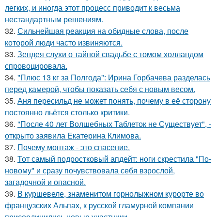
легких, и иногда этот процесс приводит к весьма
нестандартным решениям.
32.
Сильнейшая реакция на обидные слова, после
которой люди часто извиняются.
33.
Зендея слухи о тайной свадьбе с томом холландом
спровоцировала.
34.
"Плюс 13 кг за Полгода": Ирина Горбачева разделась
перед камерой, чтобы показать себя с новым весом.
35.
Аня пересильд не может понять, почему в её сторону
постоянно льётся столько критики.
36.
"После 40 лет Волшебных Таблеток не Существует", -
открыто заявила Екатерина Климова.
37.
Почему монтаж - это спасение.
38.
Тот самый подростковый апдейт: ноги скрестила "По-
новому" и сразу почувствовала себя взрослой,
загадочной и опасной.
39.
В куршевеле, знаменитом горнолыжном курорте во
французских Альпах, к русской гламурной компании
присоединились новые участники.