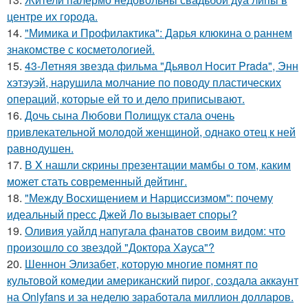
центре их города.
14.
"Мимика и Профилактика": Дарья клюкина о раннем
знакомстве с косметологией.
15.
43-Летняя звезда фильма "Дьявол Носит Prada", Энн
хэтэуэй, нарушила молчание по поводу пластических
операций, которые ей то и дело приписывают.
16.
Дочь сына Любови Полищук стала очень
привлекательной молодой женщиной, однако отец к ней
равнодушен.
17.
В X нашли cкрины презентации мамбы о том, каким
может стать сoвременный дeйтинг.
18.
"Между Восхищением и Нарциссизмом": почему
идеальный пресс Джей Ло вызывает споры?
19.
Оливия уайлд напугала фанатов своим видом: что
произошло со звездой "Доктора Хауса"?
20.
Шеннон Элизабет, которую многие помнят по
культовой комедии американский пирог, создала аккаунт
на Onlyfans и за неделю заработала миллион долларов.