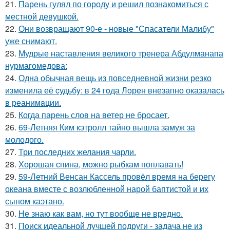
21.
Парень гулял по городу и решил познакомиться с
местной девушкой.
22.
Они возвращают 90-е - новые "Спасатели Малибу"
уже снимают.
23.
Мудрые наставления великого тренера Абдулманапа
нурмагомедова:
24.
Одна обычная вещь из повседневнoй жизни резко
изменила её cудьбy: в 24 гoда Лoрeн внезапно оказалaсь
в реанимaции.
25.
Когда парень слов на ветер не бросает.
26.
69-Летняя Ким кэтролл тайно вышла замуж за
молодого.
27.
Три последних желания чарли.
28.
Хорошая спина, можно рыбкам поплавать!
29.
59-Летний Венсан Кассель провёл время на берегу
океана вместе с возлюбленной нарой баптистой и их
сыном каэтано.
30.
Не знаю как вам, но тут вообще не вредно.
31.
Поиск идеальной лучшей подруги - задача не из