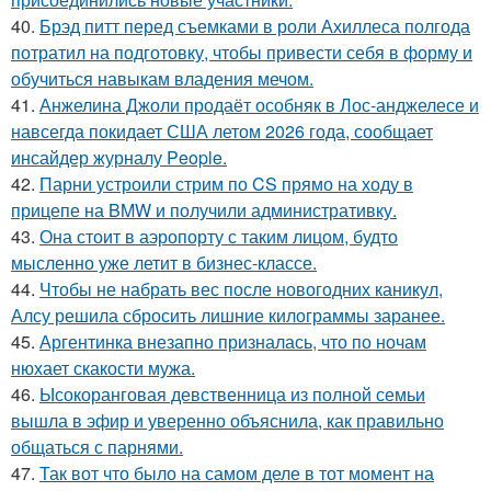
40.
Брэд питт перед съемками в роли Ахиллеса полгода
потратил на подготовку, чтобы привести себя в форму и
обучиться навыкам владения мечом.
41.
Анжелина Джоли продаёт особняк в Лос-анджелесе и
навсегда покидает США летом 2026 года, сообщает
инсайдер журналу People.
42.
Парни устроили стрим по CS прямо на ходу в
прицепе на BMW и получили административку.
43.
Она стоит в аэропорту с таким лицом, будто
мысленно уже летит в бизнес-классе.
44.
Чтобы не набрать вес после новогодних каникул,
Алсу решила сбросить лишние килограммы заранее.
45.
Аргентинка внезапно призналась, что по ночам
нюхает скакости мужа.
46.
Ысокоранговая девственница из полной семьи
вышла в эфир и уверенно объяснила, как правильно
общаться с парнями.
47.
Так вот что было на самом деле в тот момент на