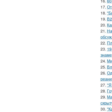
16.
60
17.
От
18.
"Б
19.
В2
20.
Ка
21.
На
обсуж
22.
Пл
23.
19
знаме
24.
Ми
25.
Вл
26.
Од
реани
27.
"Я
28.
Гp
29.
Ма
скрыт
30.
"К