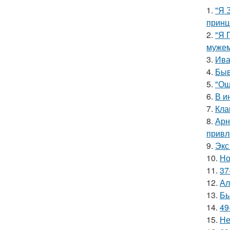
1.
"Я 
принц
2.
"Я 
мужем
3.
Ива
4.
Быв
5.
"Ош
6.
В и
7.
Кла
8.
Арн
привл
9.
Экс
10.
Но
11.
37
12.
Ал
13.
Бь
14.
49
15.
Не