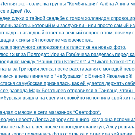
-Летняя экс - солистка группы "Комбинация" Алёна Апина м
се и Джей Ло.
ндея слухи о тайной свадьбе с томом холландом спровоцир
овень заботы, который мы заслужили - или просто самый и
от кадр - наглядный ответ на вечный вопрос о том, почему 
щадна к сильной половине человечества.
вла прилучного заподозрили в пластике на новых фото.
люс 13 кг за Полгода": Ирина Горбачева разделась перед к
поединке между "Вашингтон Кэпиталз" и "Чикаго блэкхокс" 
наты за Григория лепса после расставания с молодой нев
лимся впечатлениями о "Чебурашки" с Еленой Яковлевой!
стасья самубрская призналась, как ей удается держать себ
сле развода Марк Богатырев отправился в Таиланд, чтобы 
мбурская вышла на сцену и спокойно исполнила свой хит так
андал с мясом в сети магазинов "Светофор".
лодую невесту Лепса аврору стошнило, когда она вспомни
обы не набрать вес после новогодних каникул, Алсу решил
рина кросс поделилась фото с отдыха и ответила хейтерам.