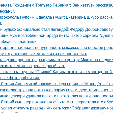
Занята Рождением Третьего Ребенка": Энн хэтэуэй рассказ
ессы-3".
Проколола Пупок и Сделала Губы": Екатерина Шкуро расска
.
н будько официально стал легендой: Фёдору Добронравову 
ший муж возлюбленной Брэда питта, актер сериала "Дневн
иблась с пластикой!
нтернете набирает популярность максимально простой реце
ву коку активно захейтили из-за лишнего веса.
ольд шварценеггер разгуливает по центру Мюнхена в одних
екая клиентов в тренажерный зал.
 - солистка группы "Сливки" Карина кокс стала многодетной
вые фото дафни кин.
-Летняя Анна михайловская звезда сериала "Молодёжка" ст
ександра трусова показала форму спустя девять месяцев п
янка цензори удивила всех - и на этот раз не откровенность
-Летний сын шер пожаловался, что мать перестала его обес
 успел утихнуть развод - как сеть уже "Собрала" джигану н