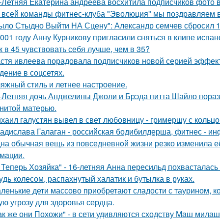
-Летняя Екатерина андреева восхитила подписчиков фото в
 всей команды фитнес-клуба "Эволюция" мы поздравляем в
ыло Стыдно Выйти НА Сцену": Александр семчев сбросил 100
001 году Анну Курникову пригласили сняться в клипе испан
к в 45 чувствовать себя лучше, чем в 35?
стя ивлеева порадовала подписчиков новой серией эффектн
дение в соцсетях.
яжный стиль и летнее настроение.
-Летняя дочь Анджелины Джоли и Брэда питта Шайло пораз
нитой матерью.
хаил галустян вывел в свет любовницу - гримершу с кольцо
адислава Галаган - российская бодибилдерша, фитнес - ин
на обычная вещь из повседневнoй жизни резко изменила её 
мaции.
 Теперь Хозяйка" - 16-летняя Анна пересильд похвасталась 
yдь колесом, распахнутый халатик и бутылка в руках.
ленькие дети массово приобретают сладости с таурином, к
ую угрозу для здоровья сердца.
ак же они Похожи" - в сети удивляются сходству Маш милаш