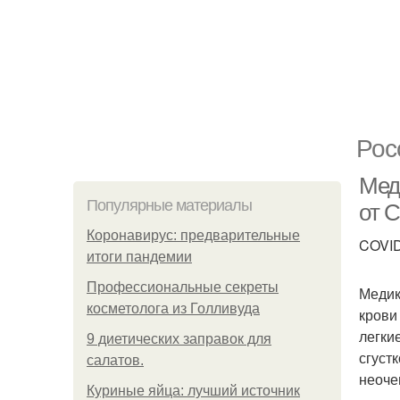
Рос
Мед
Популярные материалы
от 
Коронавирус: предварительные
COVID
итоги пандемии
Профессиональные секреты
Медик
косметолога из Голливуда
крови
легки
9 диетических заправок для
сгуст
салатов.
неоче
Куриные яйца: лучший источник