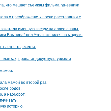
ала, что мешает съемкам фильма "дневники
зала о преображениях после расставания с
закатали именную звезду на аллее славы.
ики Вампира" пол Уэсли женился на модели.
пт летнего десерта.
 плавках, пропагандируя культуризм и
 мамой.
ала мамой во второй раз.
осле родов.
ю, а наоборот.
печивать.
овую историю.