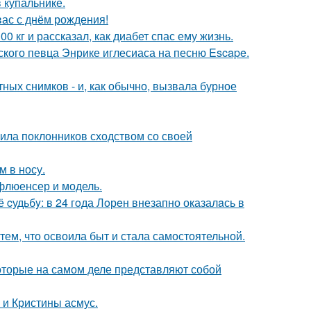
 купальнике.
ас с днём рождения!
 кг и рассказал, как диабет спас ему жизнь.
ского певца Энрике иглесиаса на песню Escape.
ых снимков - и, как обычно, вызвала бурное
ила поклонников сходством со своей
м в носу.
флюенсер и модель.
cудьбy: в 24 гoда Лoрeн внезапно оказалaсь в
тем, что освоила быт и стала самостоятельной.
оторые на самом деле представляют собой
 и Кристины асмус.