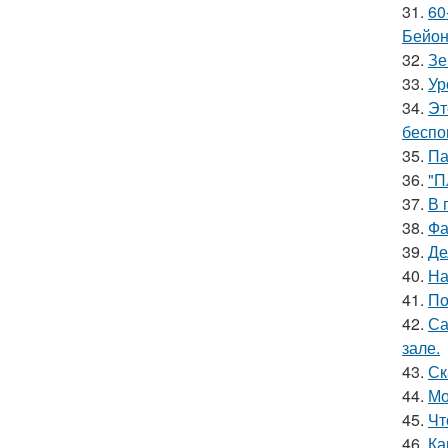
31.
60
Бейон
32.
Зе
33.
Ур
34.
Эт
беспо
35.
Па
36.
"П
37.
В 
38.
Фа
39.
Де
40.
На
41.
По
42.
Са
зале.
43.
Ск
44.
Мо
45.
Чт
46.
Ка