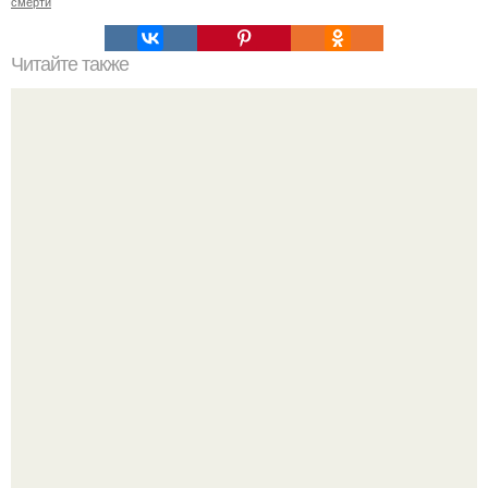
смерти
Читайте также
Творожный сыр за 20 минут для правильного перекуса!
От поп - баллад к гроулингу: почему Юлия савичева не