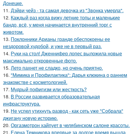
Донецке.
11.
Дэйви чейз - та самая девочка из "Звонка умерла".
12.
Каждый раз когда вижу летние топы и маленькие
бандо, всё, у меня начинается внутренний торг с
животом.
13.
Поклонники Арианы гранде обеспокоены ее
нездоровой худобой, и уже не в первый раз.
14.
Руки на стол! Дженнифер лопес выложила новые
максимально откровенные фото.
15.
Лето пахнет не сладко, но очень приятно.
16.
"Мимика и Профилактика": Дарья клюкина о раннем
знакомстве с косметологией.
17.
Мудрый пофигизм или жесткость?
18.
В России развивается образовательная
инфраструктура.
19.
Не успел утихнуть развод - как сеть уже "Собрала"
джигану новую историю.
20.
Оргазмотрон хайпует в челябинском салоне красоты.
21.
Елена Темникова впервые за долгое время вышла