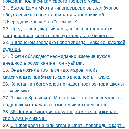
показала подписчикам своего третьего мужа.
31.
Выход Деми Мур на кинопремьере вызвал бурное
обсуждение в соцсетях: фанаты заговорили об
"Очередной Звезде" на "оземпике".
32.
Представьте, жаркий день, ты вся потненькая и
растрёпанная, волосы липнут к лицу, а резинки нет.
33.
В японском зоопарке новая звезда - макак с нелёгкой
судьбой.
34.
В сети обсуждают неожиданно изменившуюся
внешность роузи хантингтон - уайтли.
35.
Она вложила 135 тысяч долларов, чтобы
максимально приблизить свою внешность к кукле.
36.
Константин богомолов покидает пост ректора школы
- студии мхат.
37.
"Самый Красивый": Мэттью макконахи вспомнил, как
подростком страдал от изменений во внешности.
38.
39-Летняя Виктория галустян, кажется, проживает
свою лучшую жизнь.
39.
С 1 февраля начали ограничивать переводы с карты