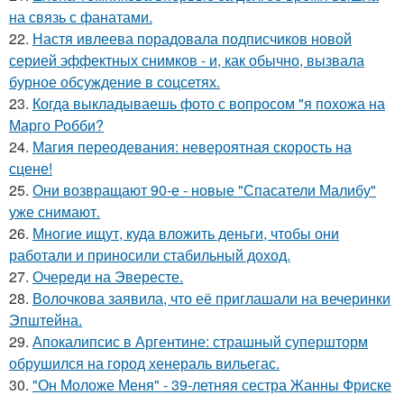
на связь с фанатами.
22.
Настя ивлеева порадовала подписчиков новой
серией эффектных снимков - и, как обычно, вызвала
бурное обсуждение в соцсетях.
23.
Когда выкладываешь фото с вопросом "я похожа на
Марго Робби?
24.
Магия переодевания: невероятная скорость на
сцене!
25.
Они возвращают 90-е - новые "Спасатели Малибу"
уже снимают.
26.
Многие ищут, куда вложить деньги, чтобы они
работали и приносили стабильный доход.
27.
Очереди на Эвересте.
28.
Волочкова заявила, что её приглашали на вечеринки
Эпштейна.
29.
Апокалипсис в Аргентине: страшный супершторм
обрушился на город хенераль вильегас.
30.
"Он Моложе Меня" - 39-летняя сестра Жанны Фриске