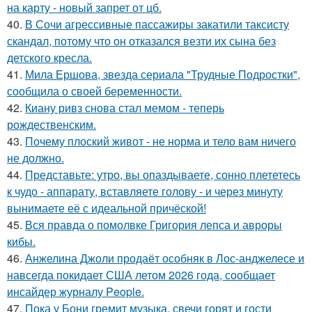
на карту - новый запрет от цб.
40.
В Сочи агрессивные пассажиры закатили таксисту
скандал, потому что он отказался везти их сына без
детского кресла.
41.
Мила Ершова, звезда сериала "Трудные Подростки",
сообщила о своей беременности.
42.
Киану ривз снова стал мемом - теперь
рождественским.
43.
Почему плоский живот - не норма и тело вам ничего
не должно.
44.
Представьте: утро, вы опаздываете, сонно плететесь
к чудо - аппарату, вставляете голову - и через минуту
вынимаете её с идеальной причёской!
45.
Вся правда о помолвке Григория лепса и авроры
кибы.
46.
Анжелина Джоли продаёт особняк в Лос-анджелесе и
навсегда покидает США летом 2026 года, сообщает
инсайдер журналу People.
47.
Пока у Бони гремит музыка, свечи горят и гости