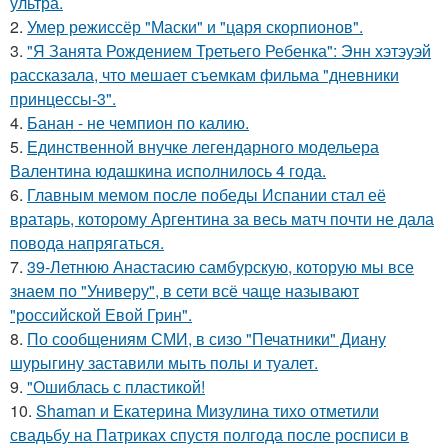
ультра.
2.
Умер режиссёр "Маски" и "царя скорпионов".
3.
"Я Занята Рождением Третьего Ребенка": Энн хэтэуэй
рассказала, что мешает съемкам фильма "дневники
принцессы-3".
4.
Банан - не чемпион по калию.
5.
Единственной внучке легендарного модельера
Валентина юдашкина исполнилось 4 года.
6.
Главным мемом после победы Испании стал её
вратарь, которому Аргентина за весь матч почти не дала
повода напрягаться.
7.
39-Летнюю Анастасию самбурскую, которую мы все
знаем по "Универу", в сети всё чаще называют
"российской Евой Грин".
8.
По сообщениям СМИ, в сизо "Печатники" Диану
шурыгину заставили мыть полы и туалет.
9.
"Ошиблась с пластикой!
10.
Shaman и Екатерина Мизулина тихо отметили
свадьбу на Патриках спустя полгода после росписи в