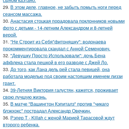
сыном каэтано.
29.
В этом деле, главное, не забыть помыть ноги перед
сеансом массажа.
30.
Анастасия стоцкая порадовала поклонников новыми
фото с детьми - 14-летним Александром и 8-летней
верой.
31.
"Не Строит из Себя"фитоняшку": водонаева
прокомментировала скандал с Анной Семенович.
32.
"Девушку Просто Использовали": дочь Бена
аффлека стала пешкой в его разводе с Джей Ло.
33.
До того, как Лана дель рей стала певицей, она
работала моделью под своим настоящим именем лиззи
грант.
34.
39-Летняя Виктория галустян, кажется, проживает
свою лучшую жизнь.
35.
В матче "Вашингтон Кэпиталз" против "чикаго
блэкхокс" пострадал Александр Овечкин.
36.
Рэпер T - Killah с женой Марией Тарасовой ждут
второго ребенка.