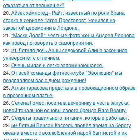
отказаться от пельмешек?
20.
Айзек хемпстед - Райт, известный по роли брана
старка в сериале "Игра Престолов", женился на
закрытой церемонии в Лондоне.
21.
"Маски Долой": честные фото жены Андрея Леонова
как повод поговорить о самопринятии.
22.
21-Летняя дочь Анны седоковой Алина закончила
университет с отличием.
23.
Очень милая и легко запоминающаяся.
24.
От всей команды фитнес-клуба "Эволюция" мы
поздравляем вас с днём рождения!
25.
Аглая тарасова предстала в провокационном образе
в прозрачном платье.
26.
Селена Гомес посетила вечеринку в честь запуска
новой тональной основы своего бренда Rare Beauty.
27.
Секреты правильного питания, которые работают.
28.
59-Летний Венсан Кассель провёл время на берегу
океана вместе с возлюбленной нарой баптистой и их