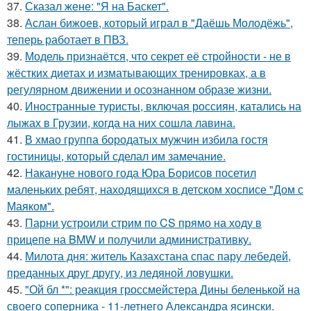
37.
Сказал жене: "Я на Баскет".
38.
Аслан бижоев, который играл в "Даёшь Молодёжь",
теперь работает в ПВЗ.
39.
Модель признаётся, что секрет её стройности - не в
жёстких диетах и изматывающих тренировках, а в
регулярном движении и осознанном образе жизни.
40.
Иностранные туристы, включая россиян, катались на
лыжах в Грузии, когда на них сошла лавина.
41.
В хмао группа бородатых мужчин избила гостя
гостиницы, который сделал им замечание.
42.
Накануне нового года Юра Борисов посетил
маленьких ребят, находящихся в детском хосписе "Дом с
Маяком".
43.
Парни устроили стрим по CS прямо на ходу в
прицепе на BMW и получили административку.
44.
Милота дня: житель Казахстана спас пару лебедей,
преданных друг другу, из ледяной ловушки.
45.
"Ой бл *": реакция гроссмейстера Дины беленькой на
своего соперника - 11-летнего Александра ясински.