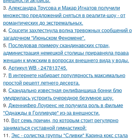
внешности актрисы.
3.
Александра Трусова и Макар Игнатов получили
множество предложений сняться в реалити-шоу - от
романтических до экстремальных.
4.
Соцсети захлестнула волна тревожных сообщений о
загадочном "Июньском Феномене".
5.
Последовав примеру скандинавских стран,
администрация немецкой столицы приравняла права
женщин к мужским в вопросах внешнего вида у воды.
6.
Артикул WB - 247813745.
7.
В интернете набирает популярность максимально
простой рецепт летнего десерта.
8.
Скандально известная онлифанщица бонни блю
умудрилась устроить очередное безумное шоу.
9.
Дженнифер Лоуренс не получила роль в фильме
"Однажды в Голливуде" из-за внешности.
10.
Вот семь причин, по которым стоит регулярно
заниматься суставной гимнастикой:
11.
Экс - солистка группы "Сливки" Карина кокс стала