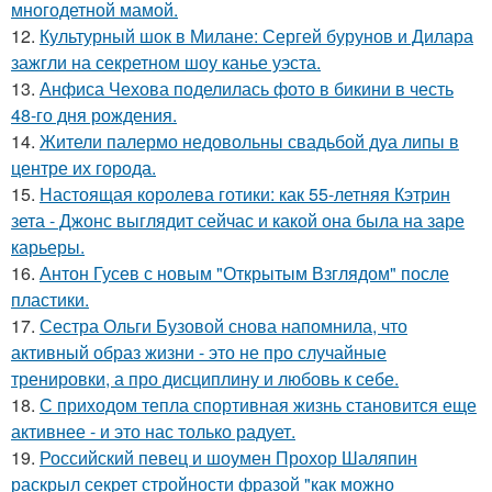
многодетной мамой.
12.
Культурный шок в Милане: Сергей бурунов и Дилара
зажгли на секретном шоу канье уэста.
13.
Анфиса Чехова поделилась фото в бикини в честь
48-го дня рождения.
14.
Жители палермо недовольны свадьбой дуа липы в
центре их города.
15.
Настоящая королева готики: как 55-летняя Кэтрин
зета - Джонс выглядит сейчас и какой она была на заре
карьеры.
16.
Антон Гусев с новым "Открытым Взглядом" после
пластики.
17.
Сестра Ольги Бузовой снова напомнила, что
активный образ жизни - это не про случайные
тренировки, а про дисциплину и любовь к себе.
18.
С приходом тепла спортивная жизнь становится еще
активнее - и это нас только радует.
19.
Российский певец и шоумен Прохор Шаляпин
раскрыл секрет стройности фразой "как можно