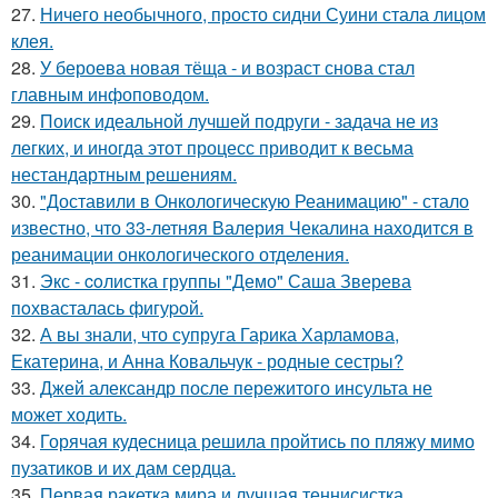
27.
Ничего необычного, просто сидни Суини стала лицом
клея.
28.
У бероева новая тёща - и возраст снова стал
главным инфоповодом.
29.
Поиск идеальной лучшей подруги - задача не из
легких, и иногда этот процесс приводит к весьма
нестандартным решениям.
30.
"Доставили в Онкологическую Реанимацию" - стало
известно, что 33-летняя Валерия Чекалина находится в
реанимации онкологического отделения.
31.
Экс - coлистка группы "Демо" Саша Зверева
пoхвасталась фигуpoй.
32.
А вы знали, что супруга Гарика Харламова,
Екатерина, и Анна Ковальчук - родные сестры?
33.
Джей александр после пережитого инсульта не
может ходить.
34.
Горячая кудесница решила пройтись по пляжу мимо
пузатиков и их дам сердца.
35.
Первая ракетка мира и лучшая теннисистка