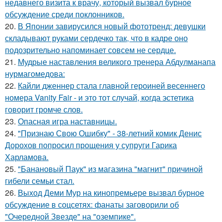
недавнего визита к врачу, который вызвал бурное
обсуждение среди поклонников.
20.
В Японии завирусился новый фототренд: девушки
складывают руками сердечко так, что в кадре оно
подозрительно напоминает совсем не сердце.
21.
Мудрые наставления великого тренера Абдулманапа
нурмагомедова:
22.
Кайли дженнер стала главной героиней весеннего
номера Vanity Fair - и это тот случай, когда эстетика
говорит громче слов.
23.
Опасная игра наставницы.
24.
"Признаю Свою Ошибку" - 38-летний комик Денис
Дорохов попросил прощения у супруги Гарика
Харламова.
25.
"Банановый Паук" из магазина "магнит" причиной
гибели семьи стал.
26.
Выход Деми Мур на кинопремьере вызвал бурное
обсуждение в соцсетях: фанаты заговорили об
"Очередной Звезде" на "оземпике".