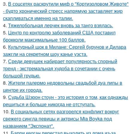
3.
В соцсетях раскрутили миф о "Кортизоловом Животе"
- будто хронический стресс напрямую заставляет жир
скапливаться именно на талии.
4.
Тяжелобольная лерчек вновь за танго взялась.
5.
Центр по контролю заболеваний США поставил
брокколи максимальные 100 баллов.
6.
Культурный шок в Милане: Сергей бурунов и Дилара
зажгли на секретном шоу канье уэста.
7.
Среди девушек набирает популярность спорный
тренд - экстремальная худоба в сочетании с очень
большой грудью.
8.
Жители палермо недовольны свадьбой дуа липы в
центре их города.
9.
Судьба Шэрон стоун - это история о том, как однажды
решиться и больше никогда не отступать.
10.
В социальных сетях разгорелся конфликт вокруг
свежего сингла певицы и актрисы Mia Boyka под
названием "Экспонат".
11.
Барри кеоган перестал выходить из дома из-за