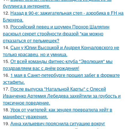
буллинга в интернете.
12.
Назад в 90-е: зажигательная степ - аэробика в FH на
Блюхера.
13.
Российский певец и шоумен Прохор Шаляпин
раскрыл секрет стройности фразой "как можно
отказаться от пельмешек?
14.
Сын у Юлии Высоцкой и Андрея Кончаловского не
только красавец, но и умница.
15.
От всей команды фитнес-клуба "Эволюция" мы
поздравляем вас с днём рождения!
16.
1 мая в Санкт-петербурге прошел забег в формате
эстафеты.
17.
После выпуска "Натальной Карты" с Олесей
Иванченко Артемия Лебедева захейтили за грубость и
токсичное поведение.
18.
Урок от учителей: как зендея превратила хейт в
манифест уважения.
19.
Анна хилькевич прояснила ситуацию вокруг