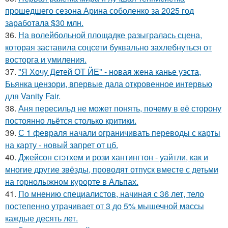
прошедшего сезона Арина соболенко за 2025 год
заработала $30 млн.
36.
На волейбольной площадке разыгралась сцена,
которая заставила соцсети буквально захлебнуться от
восторга и умиления.
37.
"Я Хочу Детей ОТ ЙЕ" - новая жена канье уэста,
Бьянка цензори, впервые дала откровенное интервью
для Vanity Fair.
38.
Аня пересильд не может понять, почему в её сторону
постоянно льётся столько критики.
39.
С 1 февраля начали ограничивать переводы с карты
на карту - новый запрет от цб.
40.
Джейсон стэтхем и рози хантингтон - уайтли, как и
многие другие звёзды, проводят отпуск вместе с детьми
на горнолыжном курорте в Альпах.
41.
По мнению специалистов, начиная с 36 лет, тело
постепенно утрачивает от 3 до 5% мышечной массы
каждые десять лет.