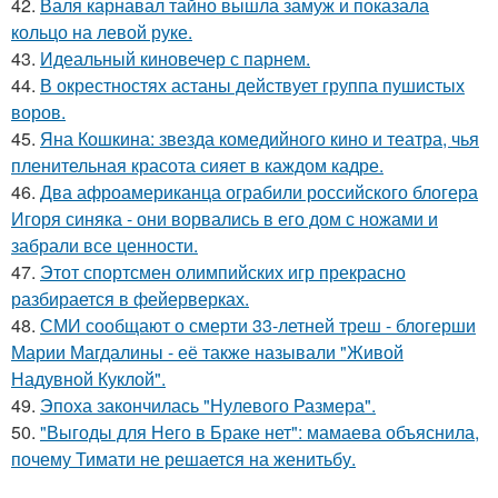
42.
Валя карнавал тайно вышла замуж и показала
кольцо на левой руке.
43.
Идеальный киновечер с парнем.
44.
В окрестностях астаны действует группа пушистых
воров.
45.
Яна Кошкина: звезда комедийного кино и театра, чья
пленительная красота сияет в каждом кадре.
46.
Два афроамериканца ограбили российского блогера
Игоря синяка - они ворвались в его дом с ножами и
забрали все ценности.
47.
Этот спортсмен олимпийских игр прекрасно
разбирается в фейерверках.
48.
СМИ сообщают о смерти 33-летней треш - блогерши
Марии Магдалины - её также называли "Живой
Надувной Куклой".
49.
Эпоха закончилась "Нулевого Размера".
50.
"Выгоды для Него в Браке нет": мамаева объяснила,
почему Тимати не решается на женитьбу.