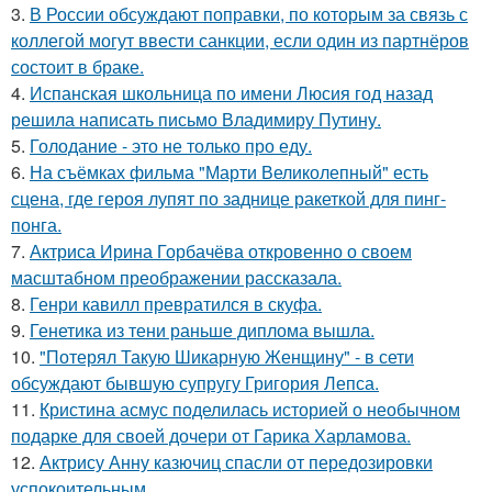
3.
В России обсуждают поправки, по которым за связь с
коллегой могут ввести санкции, если один из партнёров
состоит в браке.
4.
Испанская школьница по имени Люсия год назад
решила написать письмо Владимиру Путину.
5.
Голодание - это не только про еду.
6.
На съёмках фильма "Марти Великолепный" есть
сцена, где героя лупят по заднице ракеткой для пинг-
понга.
7.
Актриса Ирина Горбачёва откровенно о своем
масштабном преображении рассказала.
8.
Генри кавилл превратился в скуфа.
9.
Генетика из тени раньше диплома вышла.
10.
"Потерял Такую Шикарную Женщину" - в сети
обсуждают бывшую супругу Григория Лепса.
11.
Кристина асмус поделилась историей о необычном
подарке для своей дочери от Гарика Харламова.
12.
Актрису Анну казючиц спасли от передозировки
успокоительным.