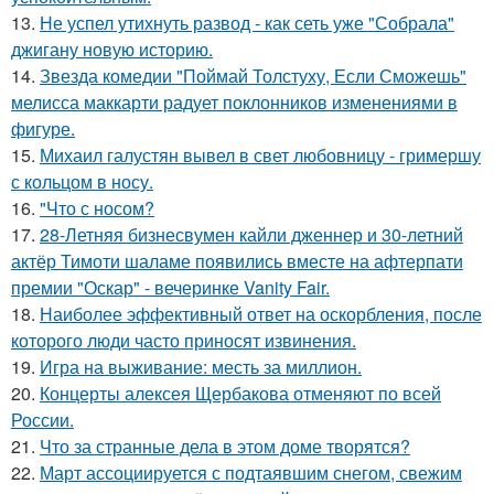
13.
Не успел утихнуть развод - как сеть уже "Собрала"
джигану новую историю.
14.
Звезда комедии "Поймай Толстуху, Если Сможешь"
мелисса маккарти радует поклонников изменениями в
фигуре.
15.
Михаил галустян вывел в свет любовницу - гримершу
с кольцом в носу.
16.
"Что с носом?
17.
28-Летняя бизнесвумен кайли дженнер и 30-летний
актёр Тимоти шаламе появились вместе на афтерпати
премии "Оскар" - вечеринке Vanity Fair.
18.
Наиболее эффективный ответ на оскорбления, после
которого люди часто приносят извинения.
19.
Игра на выживание: месть за миллион.
20.
Концерты алексея Щербакова отменяют по всей
России.
21.
Что за странные дела в этом доме творятся?
22.
Март ассоциируется с подтаявшим снегом, свежим