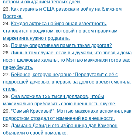
ветром и ожиданием тёплых дней.
23.
Как израиль и США развязали войну на ближнем
Востоке.
24.
Каждая актриса набирающая известность,
становится продуктом, который по всем правилам
маркетинга нужно продавать.
25.
Почему оперативная память такая дорогая?
26.
Лишь в том случае, если вы думали, что звезды дома
носят шелковые халаты, то Мэттью макконахи готов вас
переубедить.
27.
Бейонсе, которую недавно "Перепутали" с её с
подросшей дочерью, впервые за долгое время сменила
стиль.
28.
Она вложила 135 тысяч долларов, чтобы
максимально приблизить свою внешность к кукле.
29.
"Самый Красивый": Мэттью макконахи вспомнил, как
подростком страдал от изменений во внешности.
30.
Дамиано Давид и его избранница дав Камерон
объявили о своей помолвке.