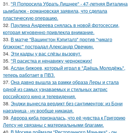
31.
"Я Попросила Убрать Лишнее" - 47-летняя Виталина
цымбалюк - романовская заявила, что сделала
пластическую операцию.
32.
Паулина Андреева снялась в новой фотосессии,
которая мгновенно привлекла внимание.
33.
В матче "Вашингтон Кэпиталз" против "чикаго
блэкхокс" пострадал Александр Овечкин.
34.
Эти кадры у вас слёзы вызовут.
35.
"Я расистка и ненавижу чернокожих!
36.
Аслан бижоев, который играл в "Даёшь Молодёжь",
теперь работает в ПВЗ.
37.
Она давно вышла за рамки образа Леры и стала
одной из самых узнаваемых и стильных актрис
российского кино и телевидения.
38.
Энджи вынесла вердикт без сантиментов: из Бони
наездница - ну вообще никакая.
39.
Аврора киба призналась, что её чувства к Григорию
Лепсу не связаны с материальными благами.
40.
В Москве поймали "Ресторанного Маньяка" - он