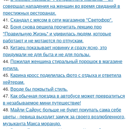
совершал нападения на женщин во время свиданий в
престижных ресторанах.
41.
Скандал с мясом в сети магазинов "Светофор".
42.
Боня снова решила прочитать лекцию про
"Правильную Жизнь" и удивилась людям, которые
работают и не мотаются по отпускам.
43.
Китаец показывает новинку и сразу ясно, это
придумали не для быта и не для пользы.
44.
Пожилая женщина стиральный порошок в магазине
купила.
45.
Карина кросс поделилась фото с отдыха и ответила
хейтерам.
46.
Вроде бы покрытый стиль.
47.
Как обычная поездка в автобусе может превратиться
в незабываемое мини путешествие!
48.
Майли Сайрус больше не будет покупать сама себе
цветы - певица выходит замуж за своего возлюбленного,
музыканта Макса морандо.