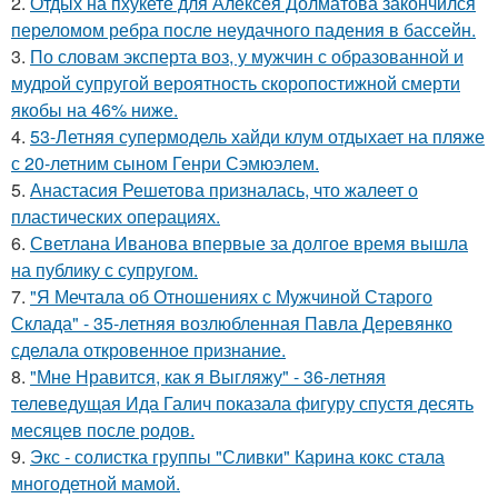
2.
Отдых на пхукете для Алексея Долматова закончился
переломом ребра после неудачного падения в бассейн.
3.
По словам эксперта воз, у мужчин с образованной и
мудрой супругой вероятность скоропостижной смерти
якобы на 46% ниже.
4.
53-Летняя супермодель хайди клум отдыхает на пляже
с 20-летним сыном Генри Сэмюэлем.
5.
Анастасия Решетова призналась, что жалеет о
пластических операциях.
6.
Светлана Иванова впервые за долгое время вышла
на публику с супругом.
7.
"Я Мечтала об Отношениях с Мужчиной Старого
Склада" - 35-летняя возлюбленная Павла Деревянко
сделала откровенное признание.
8.
"Мне Нравится, как я Выгляжу" - 36-летняя
телеведущая Ида Галич показала фигуру спустя десять
месяцев после родов.
9.
Экс - солистка группы "Сливки" Карина кокс стала
многодетной мамой.