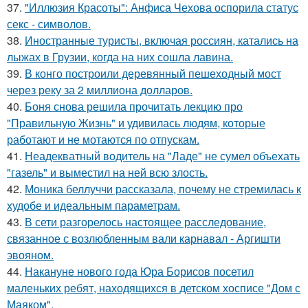
37.
"Иллюзия Красоты": Анфиса Чехова оспорила статус
секс - символов.
38.
Иностранные туристы, включая россиян, катались на
лыжах в Грузии, когда на них сошла лавина.
39.
В конго построили деревянный пешеходный мост
через реку за 2 миллиона долларов.
40.
Боня снова решила прочитать лекцию про
"Правильную Жизнь" и удивилась людям, которые
работают и не мотаются по отпускам.
41.
Неадекватный водитель на "Ладе" не сумел объехать
"газель" и выместил на ней всю злость.
42.
Моника беллуччи рассказала, почему не стремилась к
худобе и идеальным параметрам.
43.
В сети разгорелось настоящее расследование,
связанное с возлюбленным вали карнавал - Аргишти
эвояном.
44.
Накануне нового года Юра Борисов посетил
маленьких ребят, находящихся в детском хосписе "Дом с
Маяком".