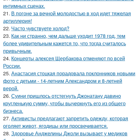
интимных сценах.
21.
В погоне за вечной молодостью в ход идет тяжелая
артиллерия!
22.
Часто чувствуете холод?
23.
Как ни странно, чем дальше уходит 1978 год, тем
более удивительным кажется то, что тогда считалось
привычным.
24.
Концерты алексея Щербакова отменяют по всей
России.
25.
Анастасия стоцкая порадовала поклонников новыми
фото с детьми - 14-летним Александром и 8-летней
верой.
26.
Суини пришлось отстегнуть Джонатану давино
кругленькую сумму, чтобы вычеркнуть его из общего
бизнеса.
27.
Активисты предлагают запретить одежду, которая
оголяет живот, ягодицы или просвечивается.
28.
Здоровье Анджелины Джоли вызывает у медиков