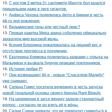
10.
С ростом 2 метра 31 сантиметр Мануте бол казался
пришельцем даже в лиге гигантов.
11.
Анфиса Чехова поделилась фото в бикини в честь
48-го дня рождения.
12.
Ведьминские гены или честный люкс?
13.
Первая ракетка Мира арина соболенко официально
захватила мир высокой моды.
14.
Ксения Бородина пожаловалась на лишний вес и
отсутствие прогресса в похудении.
15.
Екатерина Климова поделилась кадрами с отдыха на
Мальдивах и вызвала бурную реакцию поклонников.
16.
История любви P!
17.
Они возвращают 90-е - новые "Спасатели Малибу"
уже снимают.
18.
Селена Гомес посетила вечеринку в честь запуска
новой тональной основы своего бренда Rare Beauty.
19.
На церемонии в загсе жениху задали стандартный
вопрос - согласен ли он взять её в жёны.
20.
Сидни Суини заявила, что не прекратит сниматься в