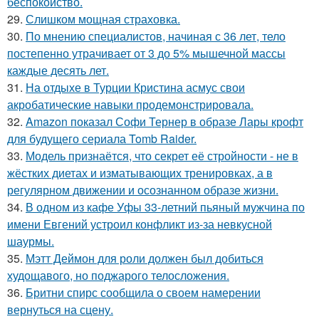
беспокойство.
29.
Слишком мощная страховка.
30.
По мнению специалистов, начиная с 36 лет, тело
постепенно утрачивает от 3 до 5% мышечной массы
каждые десять лет.
31.
На отдыхе в Турции Кристина асмус свои
акробатические навыки продемонстрировала.
32.
Amazon показал Софи Тернер в образе Лары крофт
для будущего сериала Tomb Raider.
33.
Модель признаётся, что секрет её стройности - не в
жёстких диетах и изматывающих тренировках, а в
регулярном движении и осознанном образе жизни.
34.
В одном из кафе Уфы 33-летний пьяный мужчина по
имени Евгений устроил конфликт из-за невкусной
шаурмы.
35.
Мэтт Деймон для роли должен был добиться
худощавого, но поджарого телосложения.
36.
Бритни спирс сообщила о своем намерении
вернуться на сцену.