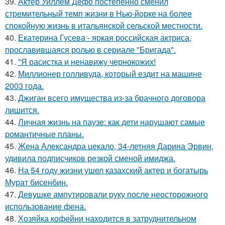
39.
Актер Уиллем Дефо постепенно сменил
стремительный темп жизни в Нью-йорке на более
спокойную жизнь в итальянской сельской местности.
40.
Екатерина Гусева - яркая российская актриса,
прославившаяся ролью в сериале "Бригада".
41.
"Я расистка и ненавижу чернокожих!
42.
Миллионер голливуда, который ездит на машине
2003 года.
43.
Джиган всего имущества из-за брачного договора
лишится.
44.
Личная жизнь на паузе: как дети нарушают самые
романтичные планы.
45.
Жена Александра цекало, 34-летняя Дарина Эрвин,
удивила подписчиков резкой сменой имиджа.
46.
На 54 году жизни ушел казахский актер и богатырь
Мурат бисенбин.
47.
Девушке ампутировали руку после неосторожного
использование фена.
48.
Хозяйка кофейни находится в затруднительном