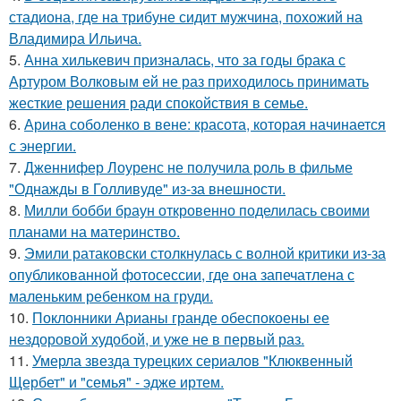
стадиона, где на трибуне сидит мужчина, похожий на
Владимира Ильича.
5.
Анна хилькевич призналась, что за годы брака с
Артуром Волковым ей не раз приходилось принимать
жесткие решения ради спокойствия в семье.
6.
Арина соболенко в вене: красота, которая начинается
с энергии.
7.
Дженнифер Лоуренс не получила роль в фильме
"Однажды в Голливуде" из-за внешности.
8.
Милли бобби браун откровенно поделилась своими
планами на материнство.
9.
Эмили ратаковски столкнулась с волной критики из-за
опубликованной фотосессии, где она запечатлена с
маленьким ребенком на груди.
10.
Поклонники Арианы гранде обеспокоены ее
нездоровой худобой, и уже не в первый раз.
11.
Умерла звезда турецких сериалов "Клюквенный
Щербет" и "семья" - эдже иртем.