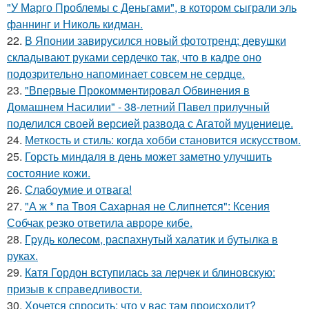
"У Марго Проблемы с Деньгами", в котором сыграли эль
фаннинг и Николь кидман.
22.
В Японии завирусился новый фототренд: девушки
складывают руками сердечко так, что в кадре оно
подозрительно напоминает совсем не сердце.
23.
"Впервые Прокомментировал Обвинения в
Домашнем Насилии" - 38-летний Павел прилучный
поделился своей версией развода с Агатой муцениеце.
24.
Меткость и стиль: когда хобби становится искусством.
25.
Горсть миндаля в день может заметно улучшить
состояние кожи.
26.
Слабоумие и отвага!
27.
"А ж * па Твоя Сахарная не Слипнется": Ксения
Собчак резко ответила авроре кибе.
28.
Гpyдь колесом, распахнутый халатик и бутылка в
руках.
29.
Катя Гордон вступилась за лерчек и блиновскую:
призыв к справедливости.
30.
Хочется спросить: что у вас там происходит?