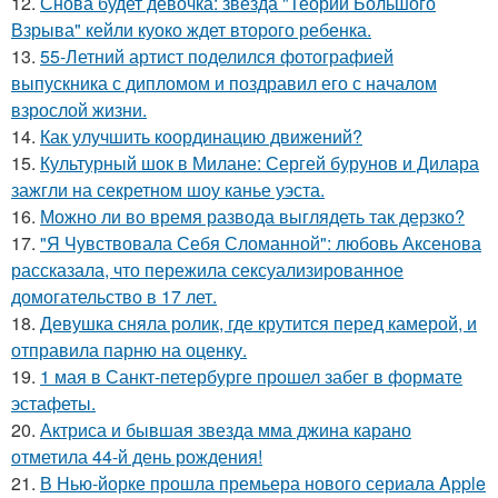
12.
Снова будет девочка: звезда "Теории Большого
Взрыва" кейли куоко ждет второго ребенка.
13.
55-Летний артист поделился фотографией
выпускника с дипломом и поздравил его с началом
взрослой жизни.
14.
Как улучшить координацию движений?
15.
Культурный шок в Милане: Сергей бурунов и Дилара
зажгли на секретном шоу канье уэста.
16.
Можно ли во время развода выглядеть так дерзко?
17.
"Я Чувствовала Себя Сломанной": любовь Аксенова
рассказала, что пережила сексуализированное
домогательство в 17 лет.
18.
Девушка сняла ролик, где крутится перед камерой, и
отправила парню на оценку.
19.
1 мая в Санкт-петербурге прошел забег в формате
эстафеты.
20.
Актриса и бывшая звезда мма джина карано
отметила 44-й день рождения!
21.
В Нью-йорке прошла премьера нового сериала Apple