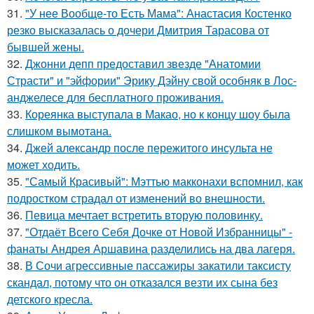
31.
"У нее Вообще-то Есть Мама": Анастасия Костенко
резко высказалась о дочери Дмитрия Тарасова от
бывшей жены.
32.
Джонни депп предоставил звезде "Анатомии
Страсти" и "эйфории" Эрику Дэйну свой особняк в Лос-
анджелесе для бесплатного проживания.
33.
Кореянка выступала в Макао, но к концу шоу была
слишком вымотана.
34.
Джей александр после пережитого инсульта не
может ходить.
35.
"Самый Красивый": Мэттью макконахи вспомнил, как
подростком страдал от изменений во внешности.
36.
Певица мечтает встретить вторую половинку.
37.
"Отдаёт Всего Себя Дочке от Новой Избранницы" -
фанаты Андрея Аршавина разделились на два лагеря.
38.
В Сочи агрессивные пассажиры закатили таксисту
скандал, потому что он отказался везти их сына без
детского кресла.