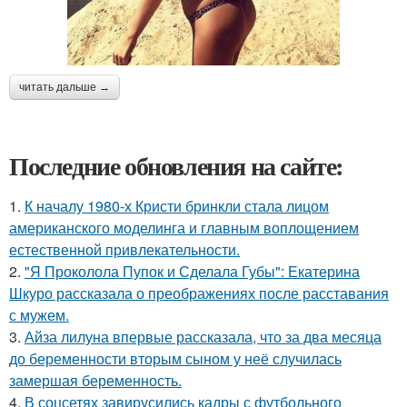
читать дальше →
Последние обновления на сайте:
1.
К началу 1980-х Кристи бринкли стала лицом
американского моделинга и главным воплощением
естественной привлекательности.
2.
"Я Проколола Пупок и Сделала Губы": Екатерина
Шкуро рассказала о преображениях после расставания
с мужем.
3.
Айза лилуна впервые рассказала, что за два месяца
до беременности вторым сыном у неё случилась
замершая беременность.
4.
В соцсетях завирусились кадры с футбольного