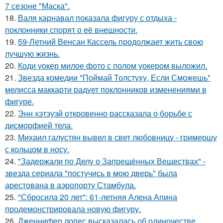
7 сезоне "Маска".
18.
Валя карнавал показала фигуру с отдыха -
поклонники спорят о её внешности.
19.
59-Летний Венсан Кассель продолжает жить свою
лучшую жизнь.
20.
Коди уокер милое фото с полом уокером выложил.
21.
Звезда комедии "Поймай Толстуху, Если Сможешь"
мелисса маккарти радует поклонников изменениями в
фигуре.
22.
Энн хэтэуэй откровенно рассказала о борьбе с
дисморфией тела.
23.
Михаил галустян вывел в свет любовницу - гримершу
с кольцом в носу.
24.
"Задержали по Делу о Запрещённых Веществах" -
звезда сериала "постучись в мою дверь" была
арестована в аэропорту Стамбула.
25.
"Сбросила 20 лет": 61-летняя Алена Апина
продемонстрировала новую фигуру.
26.
Дженнифер лопес высказалась об одиночестве