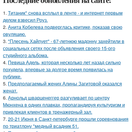
1.
Титаник" снова всплыл в ленте - и интернет первым
делом взвесил Роуз.
2.
Анита Кобелева подверглась критике, показав свою
овуляцию.
3.
"Плесень Хайпует" - 67-летнюю мадонну захейтили в
социальных сетях после объявления своего 15-ого
студийного альбома.
4.
Певица Адель, которая несколько лет назад сильно
похудела, впервые за долгое время появилась на
публике.
5.
Предполагаемый жених Алины Загитовой оказался
женат.
6.
Арнольд шварценеггер разгуливает по центру
Мюнхена в одних плавках, пропагандируя культуризм и
привлекая клиентов в тренажерный зал.
7.
20-21 Июня в Санкт-петербурге прошли соревнования
по триатлону "медный всадник 51.