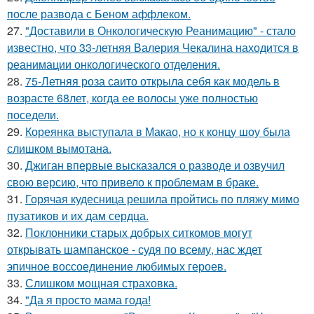
после развода с Беном аффлеком.
27.
"Доставили в Онкологическую Реанимацию" - стало
известно, что 33-летняя Валерия Чекалина находится в
реанимации онкологического отделения.
28.
75-Летняя роза саито открыла себя как модель в
возрасте 68лет, когда ее волосы уже полностью
поседели.
29.
Кореянка выступала в Макао, но к концу шоу была
слишком вымотана.
30.
Джиган впервые высказался о разводе и озвучил
свою версию, что привело к проблемам в браке.
31.
Горячая кудесница решила пройтись по пляжу мимо
пузатиков и их дам сердца.
32.
Поклонники старых добрых ситкомов могут
открывать шампанское - судя по всему, нас ждет
эпичное воссоединение любимых героев.
33.
Слишком мощная страховка.
34.
"Да я просто мама года!