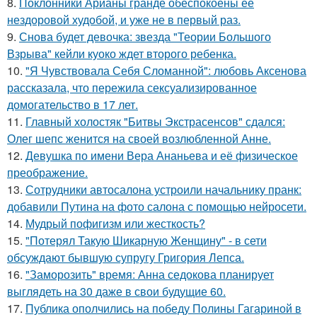
8.
Поклонники Арианы гранде обеспокоены ее
нездоровой худобой, и уже не в первый раз.
9.
Снова будет девочка: звезда "Теории Большого
Взрыва" кейли куоко ждет второго ребенка.
10.
"Я Чувствовала Себя Сломанной": любовь Аксенова
рассказала, что пережила сексуализированное
домогательство в 17 лет.
11.
Главный холостяк "Битвы Экстрасенсов" сдался:
Олег шепс женится на своей возлюбленной Анне.
12.
Девушка по имени Вера Ананьева и её физическое
преображение.
13.
Сотрудники автосалона устроили начальнику пранк:
добавили Путина на фото салона с помощью нейросети.
14.
Мудрый пофигизм или жесткость?
15.
"Потерял Такую Шикарную Женщину" - в сети
обсуждают бывшую супругу Григория Лепса.
16.
"Заморозить" время: Анна седокова планирует
выглядеть на 30 даже в свои будущие 60.
17.
Публика ополчились на победу Полины Гагариной в