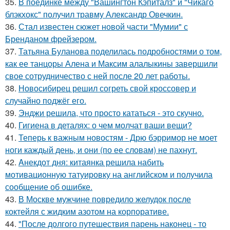
35.
В поединке между "Вашингтон Кэпиталз" и "Чикаго
блэкхокс" получил травму Александр Овечкин.
36.
Стал известен сюжет новой части "Мумии" с
Бренданом фрейзером.
37.
Татьяна Буланова поделилась подробностями о том,
как ее танцоры Алена и Максим алалыкины завершили
свое сотрудничество с ней после 20 лет работы.
38.
Новосибирец решил согреть свой кроссовер и
случайно поджёг его.
39.
Энджи решила, что просто кататься - это скучно.
40.
Гигиена в деталях: о чем молчат ваши вещи?
41.
Теперь к важным новостям - Дрю бэрримор не моет
ноги каждый день, и они (по ее словам) не пахнут.
42.
Aнекдот дня: китаянка решила набить
мотивационную татуировку на английском и получила
сообщение об ошибке.
43.
В Москве мужчине повредило желудок после
коктейля с жидким азотом на корпоративе.
44.
"После долгого путешествия парень наконец - то