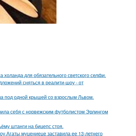
а холанда для обязательного светского селфи.
ложений сняться в реалити-шоу - от
ла под одной крышей со взрослым Львом.
внила себя с норвежским футболистом Эрлингом
ъёму штанги на бицепс стоя.
шоу Агаты муцениеце заставила ее 13-летнего