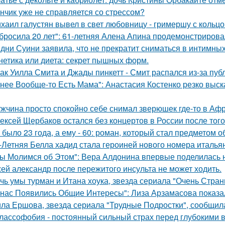
нчик уже не справляется со стрессом?
хаил галустян вывел в свет любовницу - гримершу с кольцо
бросила 20 лет": 61-летняя Алена Апина продемонстрирова
дни Суини заявила, что не прекратит сниматься в интимных
нетика или диета: секрет пышных форм.
ак Уилла Смита и Джады пинкетт - Смит распался из-за пуб
 нее Вообще-то Есть Мама": Анастасия Костенко резко выс
жчина просто спокойно себе снимал зверюшек где-то в Афри
ексей Щербаков остался без концертов в России после того
 было 23 года, а ему - 60: роман, который стал предметом 
-Летняя Белла хадид стала героиней нового номера италья
ы Молимся об Этом": Вера Алдонина впервые поделилась н
ей александр после пережитого инсульта не может ходить.
чь умы турман и Итана хоука, звезда сериала "Очень Стра
 нас Появились Общие Интересы": Лиза Арзамасова показа
ла Ершова, звезда сериала "Трудные Подростки", сообщил
лассофобия - постоянный сильный страх перед глубокими в