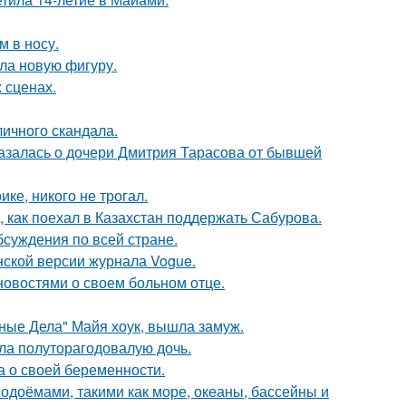
м в носу.
ла новую фигуру.
 сценах.
личного скандала.
казалась о дочери Дмитрия Тарасова от бывшей
ке, никого не трогал.
, как поехал в Казахстан поддержать Сабурова.
обсуждения по всей стране.
нской версии журнала Vogue.
овостями о своем больном отце.
нные Дела" Майя хоук, вышла замуж.
ла полуторагодовалую дочь.
а о своей беременности.
одоёмами, такими как море, океаны, бассейны и