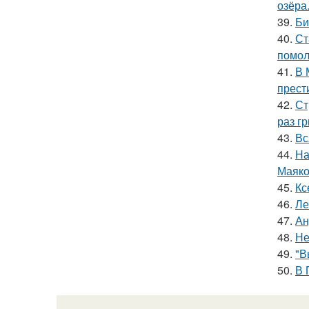
озёра
39.
Би
40.
Ст
помол
41.
В 
прест
42.
Ст
раз гр
43.
Вс
44.
На
Маяко
45.
Кс
46.
Ле
47.
Ан
48.
Не
49.
"В
50.
В 