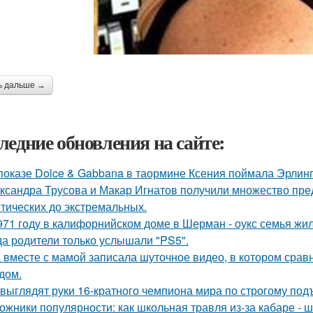
ь дальше →
ледние обновления на сайте:
показе Dolce & Gabbana в таормине Ксения поймала Эрлинг
ксандра Трусова и Макар Игнатов получили множество пред
тических до экстремальных.
971 году в калифорнийском доме в Шерман - оукс семья жи
да родители только услышали "PS5".
 вместе с мамой записала шуточное видео, в котором сра
дом.
 выглядят руки 16-кратного чемпиона мира по строгому под
ожники популярности: как школьная травля из-за кабаре - 