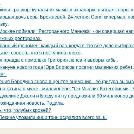
.
кини - раздор: купальник мамы в аквапарке вызвал споры в 
аршая дочь веры Брежневой, 24-летняя Соня киперман, пок
вку.
Москве поймали "Ресторанного Маньяка" - он совершал на
ижных ресторанах.
ранный феномен: каждый раз, когда я это всё дело вытираю,
ызёт совесть, что я поступила плохо.
я правда о помолвке Григория лепса и авроры кибы.
кануне нового года Юра Борисов посетил маленьких ребят,
м".
ения Бородина снова в центре внимания - её фигура вызыв
на катина о муже - миллионере: "Он Мыслит Категориями - 
джелине Джоли и Брэду питту предложили 60 миллионов д
ожиданная новость. Родила.
ы что, голубых кровей?
Пекине уложили 8000 тонн асфальта всего за. 6.