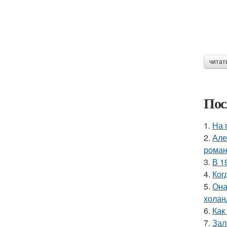
читат
Пос
1.
На 
2.
Але
роман
3.
В 1
4.
Ког
5.
Она
холан
6.
Как
7.
Зал