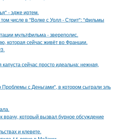
я" - эдже иртем.
том числе в "Волке с Уолл - Стрит": "фильмы
птации мультфильма - звереполис.
ю, которая сейчас живёт во Франции.
3.
я капуста сейчас просто идеальнa: нежнaя,
 Проблемы с Деньгами", в котором сыграли эль
ала.
 к врачу, который вызвал бурное обсуждение
льствах и клевете.
етила 14-летие в Майами.