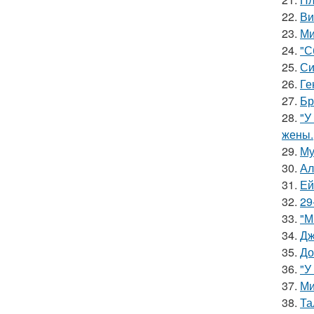
22.
Ви
23.
Ми
24.
"С
25.
Си
26.
Ге
27.
Бр
28.
"У
жены.
29.
Му
30.
Ал
31.
Ей
32.
29
33.
"М
34.
Дж
35.
До
36.
"У
37.
Ми
38.
Та