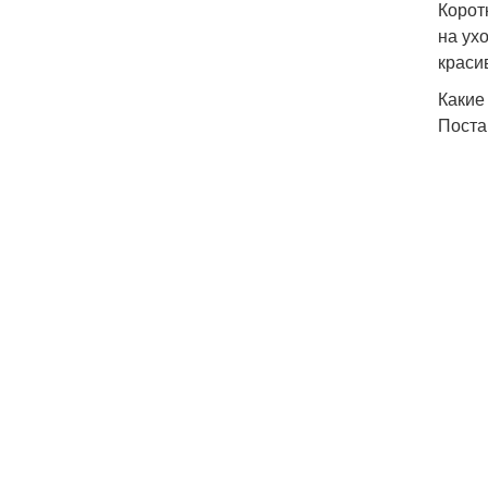
Корот
на ух
краси
Какие
Поста