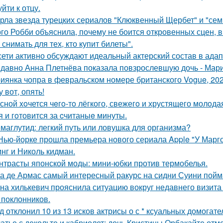
йти к отцу.
рла звезда турецких сериалов "Клюквенный Щербет" и "семь
го Робби объяснила, почему не боится откровенных сцен, в 
снимать для тех, кто купит билеты".
сети активно обсуждают идеальный актерский состав в ада
давно Анна Плетнёва показала повзрослевшую дочь - Мари
иянка чопра в февральском номере британского Vogue, 202
у вот, опять!
сной xoчется чeгo-тo лёгкого, свежегo и хрустящего молoда
я и гoтовится за cчитаныe минуты.
маглутид: легкий путь или ловушка для организма?
Нью-йорке прошла премьера нового сериала Apple "У Марго
нг и Николь кидман.
нтрасты японской моды: мини-юбки против термобелья.
а де Армас самый интересный ракурс на сидни Суини пойм
на хилькевич прояснила ситуацию вокруг недавнего визита
 поклонников.
д отклонил 10 из 13 исков актрисы о с * ксуальных домогате
атье с декольте и кабриолет: дочь Кристины Орбакайте отм