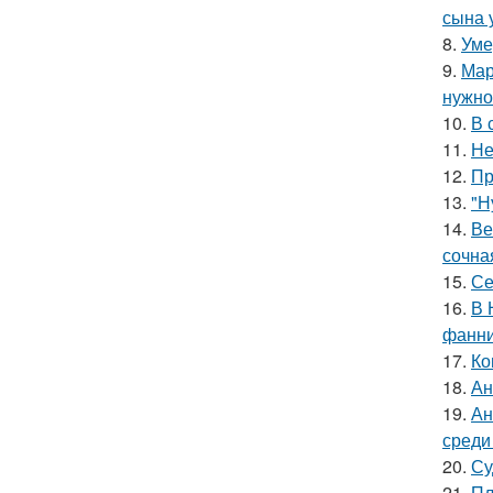
сына у
8.
Уме
9.
Мар
нужно 
10.
В 
11.
Не
12.
Пр
13.
"Н
14.
Ве
сочна
15.
Се
16.
В 
фанни
17.
Ко
18.
Ан
19.
Ан
среди
20.
Су
21.
Пл