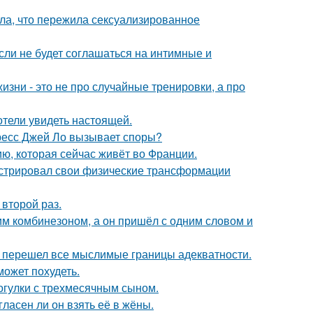
ла, что пережила сексуализированное
сли не будет соглашаться на интимные и
изни - это не про случайные тренировки, а про
отели увидеть настоящей.
ресс Джей Ло вызывает споры?
ю, которая сейчас живёт во Франции.
стрировал свои физические трансформации
второй раз.
им комбинезоном, а он пришёл с одним словом и
то перешел все мыслимые границы адекватности.
может похудеть.
огулки с трехмесячным сыном.
ласен ли он взять её в жёны.