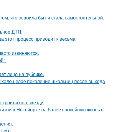
тем, что освоила быт и стала самостоятельной.
льное ДТП.
да этот процесс приводит к весьма
часто извиняются.
й".
ет лицо на публике.
дыхало целое поколение школьниц после выхода
строили поп-звезду.
изни в Нью-йорке на более спокойную жизнь в
шения.
 его.