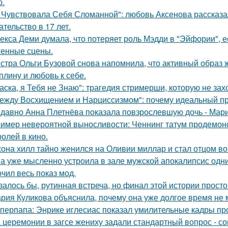
ю.
 Чувствовала Себя Сломанной": любовь Аксенова рассказа
ательство в 17 лет.
екса Деми думала, что потеряет роль Мэдди в "Эйфории", е
енные сцены.
стра Ольги Бузовой снова напомнила, что активный образ ж
плину и любовь к себе.
аска, я Тебя не Знаю": трагедия стримерши, которую не зах
ежду Восхищением и Нарциссизмом": почему идеальный п
давно Анна Плетнёва показала повзрослевшую дочь - Мари
имер невероятной выносливости: Ченнинг татум продемон
ролей в кино.
она хилл тайно женился на Оливии миллар и стал отцом во 
а уже мысленно устроила в зале мужской апокалипсис одн
чил весь показ мод.
залось бы, рутинная встреча, но финал этой истории прос
рия Куликова объяснила, почему она уже долгое время не 
перпапа: Энрике иглесиас показал умилительные кадры пр
 церемонии в загсе жениху задали стандартный вопрос - сог