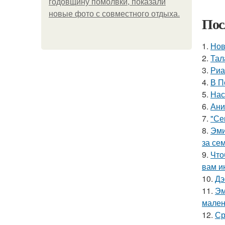
годовщину помолвки, показали
новые фото с совместного отдыха.
Пос
1.
Нов
2.
Тал
3.
Риа
4.
В П
5.
Нас
6.
Ани
7.
"Се
8.
Эми
за се
9.
Что
вам и
10.
Дэ
11.
Эм
мален
12.
Ср