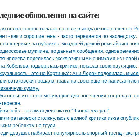
ледние обновления на сайте:
ая волна споров началась после выхода клипа на песню Pet
ант - как и хорошие гены - часто передается по наследству.
нна впервые на публике с младшей дочкой роки айриш поя
одмосковье мужчина, по данным сообщения, одновременно
тя ивлеева поделилась эксклюзивными снимками из новой 
та Кобелева подверглась критике, показав свою овуляцию.
ксуальность - это не Картинка": Ани Лорак поделилась мысл
ли ратаковски продала права на свою ещё не написанную кн
мизначную сумму.
бы повысить свою мотивацию для посещения спортзала, сто
нтересен.
йви чейз - та самая девочка из "Звонка умерла".
или ратаковски столкнулась с волной критики из-за опубли
ьким ребенком на груди.
еди девушек набирает популярность спорный тренд - экстр