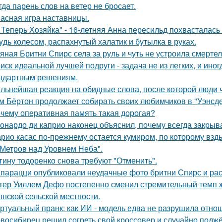
гда парень слов на ветер не бросает.
асная игра наставницы.
 Теперь Хозяйка" - 16-летняя Анна пересильд похвасталась 
yдь колесом, распахнутый халатик и бутылка в руках.
яная Бритни Спирс села за руль и чуть не устроила смерте
иск идеальной лучшей подруги - задача не из легких, и иног
ндартным решениям.
льнейшая реакция на обидные слова, после которой люди 
м Бёртон продолжает собирать своих любимчиков в "Уэнсде
чему оперативная память такая дорогая?
онардо ди каприо наконец объяснил, почему всегда закрыва
рио касас по-прежнему остается кумиром, по которому вз
 Метров над Уровнем Неба".
гину тодоренко снова требуют "Отменить".
парацци опубликовали неудачные фото бритни Спирс и рас
тер Уиллем Дефо постепенно сменил стремительный темп ж
янской сельской местности.
ртуальный пранк: как ИИ - модель едва не разрушила отно
восибирец решил согреть свой кроссовер и случайно поджёг