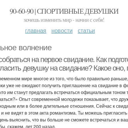
90-60-90 | СПОРТИВНЫЕ ДЕВУШКИ
хочешь изменить мир - начни с себя!
главная
новости
статьи
ьное волнение
собраться на первое свидание. Как подго
гласить девушку на свидание? Какое оно,
ременном мире многое из того, что было правильно раньше
ки уже не ожидают получить приглашение на свидание в фо
 что им станут предлагать встречаться официальным тоном
чаться?» Опыт современной молодежи показывает, что друж
ходным или в более длительные отношения. Сейчас к свид
 и не видят в этом акта романтизма. Ты можешь пригласить 
день выяснить, что вы больше не сможете встречаться и ваш
бы, скажем, лет 200 назад.