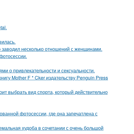
al.
вилась.
 заводил несколько отношений с женщинами.
фотосессии.
ями о привлекательности и сексуальности.
игу Mother F * Cker издательству Penguin Press
ит выбрать вид спорта, который действительно
кованной фотосессии, где она запечатлена с
емальная худоба в сочетании с очень большой