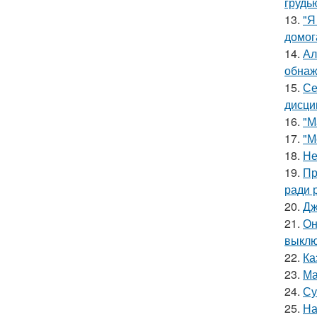
грудь
13.
"Я
домог
14.
Ал
обнаж
15.
Се
дисци
16.
"М
17.
"М
18.
Не
19.
Пр
ради 
20.
Дж
21.
Он
выклю
22.
Ка
23.
Ма
24.
Су
25.
На