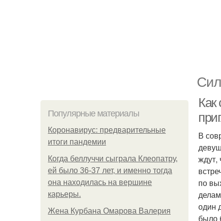
Сил
Как 
Популярные материалы
при
Коронавирус: предварительные
В сов
итоги пандемии
девуш
ждут,
Когда беллуччи сыграла Клеопатру,
встре
ей было 36-37 лет, и именно тогда
по вы
она находилась на вершине
делам
карьеры.
один 
Жена Курбана Омарова Валерия
было 