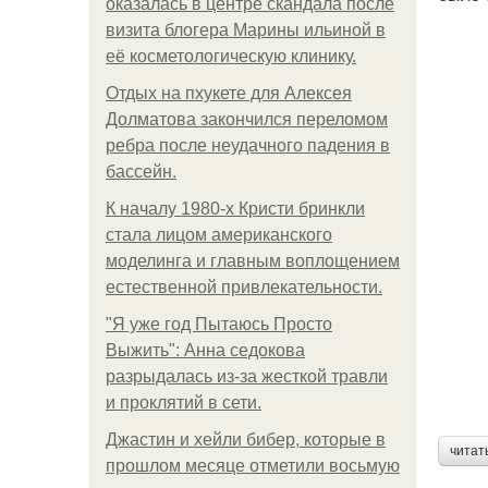
оказалась в центре скандала после
визита блогера Марины ильиной в
её косметологическую клинику.
Отдых на пхукете для Алексея
Долматова закончился переломом
ребра после неудачного падения в
бассейн.
К началу 1980-х Кристи бринкли
стала лицом американского
моделинга и главным воплощением
естественной привлекательности.
"Я уже год Пытаюсь Просто
Выжить": Анна седокова
разрыдалась из-за жесткой травли
и проклятий в сети.
Джастин и хейли бибер, которые в
читат
прошлом месяце отметили восьмую