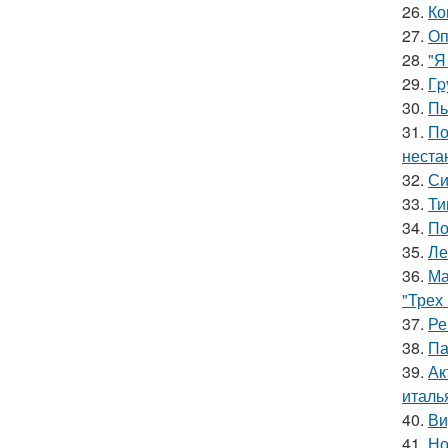
26.
Ко
27.
Оп
28.
"Я
29.
Гp
30.
Пь
31.
По
неста
32.
Си
33.
Ти
34.
По
35.
Ле
36.
Ма
"Трех
37.
Ре
38.
Па
39.
Ак
италь
40.
Ви
41.
Но