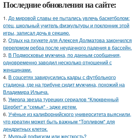
Последние обновления на сайте:
1.
До мировой славы ее пытались увлечь баскетболом:
отец, школьный учитель физкультуры и поклонник этой
игры, записал дочь в секцию.
2.
Отдых на пхукете для Алексея Долматова закончился
переломом ребра после неудачного падения в бассейн.
3.
В Подмосковье мужчина, по данным сообщения,
одновременно заводил несколько отношений с
женщинами.
4.
В соцсетях завирусились кадры с футбольного
стадиона, где на трибуне сидит мужчина, похожий на
Владимира Ильича.
5.
Умерла звезда турецких сериалов "Клюквенный
Щербет" и "семья" - эдже иртем.
6.
Учёные из калифорнийского университета выяснили,
что креатин может быть важным "Топливом" для
дендритных клеток.
7.
Мудрый пофигизм или жесткость?