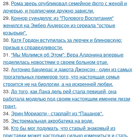
28.
Рома зверь опубликовал семейное фото с женой и
дочерью, и подписчики дружно зависли.
29.
Коннор суинделлс из "Полового Воспитания"
женился на Эмбер Андерсон из сериала "острые
козырьки".
30.
Катя Гордон вступилась за лерчек и блиновскую:
призыв к справедливости.
31.
"Мы Молимся об Этом": Вера Алдонина впервые
поделилась новостями о своем больном отце.
32.
Антонио бандерас и дакота Джонсон - один из самых
трогательных примеров того, что настоящая семья
строится не на биологии, а на искренней любви.
33.
До того, как Лана дель рей стала певицей, она
работала моделью под своим настоящим именем лиззи
грант.
34.
Эрин Мориарти - старлайт из "Пацанов".
35.
Экстремальная акробатика на воде.
36.
Кто бы мог подумать, что старый знакомый из
приставки может настолько сильно измениться и стать