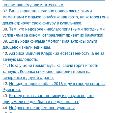
по-настоящему притягательным.
37.
Валя карнавал недавно поделилась яркими
моментами с отдыха, опубликовав фото, на котором она
демонстрирует свою фигуру в купальнике.
38.
Тем, кто недоволен неблагоприятными погодными
условиями за окном, отправляют привет из Камчатки!
39.
До выхода фильма "Холоп" имя актрисы ольги
дибцевой знали единицы.
40.
Актриса Эмилия Кларк - за естественность, а не за
вечную молодость.
41.
Пока у Бони гремит музыка, свечи горят и гости
танцуют, Косенко спокойно проводит время на
вечеринке в другой стране.
42.
Инцидент произошёл в 2018 году в городе сегарча,
Румыния.
43.
Китаец показывает новинку и сразу ясно, это
придумали не для быта и не для пользы.
44.
Нейросети не перестают удивлять!