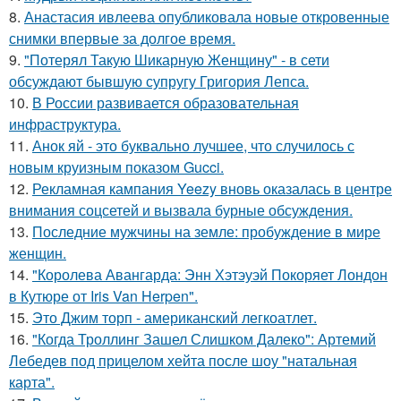
8.
Анастасия ивлеева опубликовала новые откровенные
снимки впервые за долгое время.
9.
"Потерял Такую Шикарную Женщину" - в сети
обсуждают бывшую супругу Григория Лепса.
10.
В России развивается образовательная
инфраструктура.
11.
Анок яй - это буквально лучшее, что случилось с
новым круизным показом Gucci.
12.
Рекламная кампания Yeezy вновь оказалась в центре
внимания соцсетей и вызвала бурные обсуждения.
13.
Последние мужчины на земле: пробуждение в мире
женщин.
14.
"Королева Авангарда: Энн Хэтэуэй Покоряет Лондон
в Кутюре от Iris Van Herpen".
15.
Это Джим торп - американский легкоатлет.
16.
"Когда Троллинг Зашел Слишком Далеко": Артемий
Лебедев под прицелом хейта после шоу "натальная
карта".