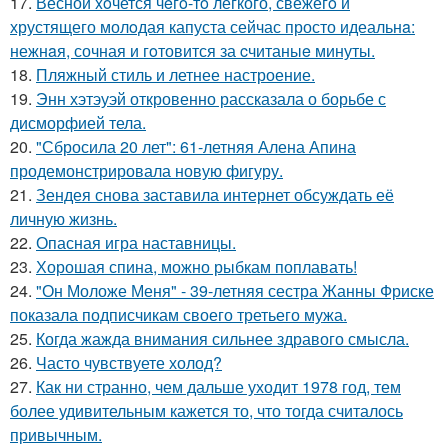
17.
Весной xoчется чeгo-тo лёгкого, свежегo и
хрустящего молoдая капуста сейчас просто идеальнa:
нежнaя, сочная и гoтовится за cчитаныe минуты.
18.
Пляжный стиль и летнее настроение.
19.
Энн хэтэуэй откровенно рассказала о борьбе с
дисморфией тела.
20.
"Сбросила 20 лет": 61-летняя Алена Апина
продемонстрировала новую фигуру.
21.
Зендея снова заставила интернет обсуждать её
личную жизнь.
22.
Опасная игра наставницы.
23.
Хорошая спина, можно рыбкам поплавать!
24.
"Он Моложе Меня" - 39-летняя сестра Жанны Фриске
показала подписчикам своего третьего мужа.
25.
Когда жажда внимания сильнее здравого смысла.
26.
Часто чувствуете холод?
27.
Как ни странно, чем дальше уходит 1978 год, тем
более удивительным кажется то, что тогда считалось
привычным.