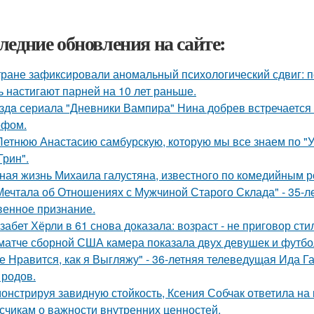
ледние обновления на сайте:
тране зафиксировали аномальный психологический сдвиг: п
ь настигают парней на 10 лет раньше.
здa сериала "Дневники Вампира" Нина добрев встречается
ефом.
Летнюю Анастасию самбурскую, которую мы все знаем по "У
Грин".
ная жизнь Михаила галустяна, известного по комедийным р
Мечтала об Отношениях с Мужчиной Старого Склада" - 35-
венное признание.
забет Хёрли в 61 снова доказала: возраст - не приговор сти
матче сборной США камера показала двух девушек и футбо
е Нравится, как я Выгляжу" - 36-летняя телеведущая Ида Г
 родов.
онстрируя завидную стойкость, Ксения Собчак ответила на
счикам о важности внутренних ценностей.