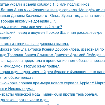
Китае украли и съели собаку с 1, 5 млн подписчиков.
-Летняя Анна михайловская звезда сериала "Молодёжка" ст
вшая Данилы Козловского - Ольга Зуева - подала на него в
 вообще никому не доверяю …".
дьминские гены или честный люкс?
ссийский певец и шоумен Прохор Шаляпин раскрыл секрет с
ешек?
нетика из тени раньше диплома вышла.
Москве погибла актриса Ксения добромилова, известная по 
огда Троллинг Зашел Слишком Далеко": Артемий Лебедев по
лая тарасова предстала в провокационном образе в прозра
й муж домой вторую жену привёл.
тория одиннадцатилетней реи буллос с Филиппин - это нап
ит от обстоятельств.
Нью-йорке прошла премьера нового сериала Apple "У Марго
нг и Николь кидман.
нтрасты японской моды: мини-юбки против термобелья.
гда закон против чести идет.