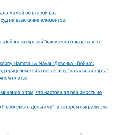
ала мамой во второй раз.
 суд на взыскание алиментов.
тройности фразой "как можно отказаться от
клипу Hammali & Navai "Девочка - Война".
д прицелом хейта после шоу "натальная карта".
чном платье.
оминание о том, что настоящая решимость не
 Проблемы с Деньгами", в котором сыграли эль