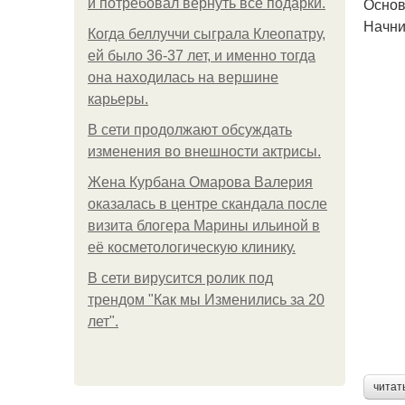
Осно
и потребовал вернуть все подарки.
Начни
Когда беллуччи сыграла Клеопатру,
ей было 36-37 лет, и именно тогда
она находилась на вершине
карьеры.
В сети продолжают обсуждать
изменения во внешности актрисы.
Жена Курбана Омарова Валерия
оказалась в центре скандала после
визита блогера Марины ильиной в
её косметологическую клинику.
В сети вирусится ролик под
трендом "Как мы Изменились за 20
лет".
читат