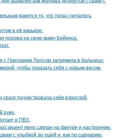
у неё выявлен рак желудка четвёртой стадии с
ельным кажется то, что тогда считалось
том в её карьере.
йви похожа на свою маму Бейонсе.
хат.
я с Григорием Лепсом загремела в больницу.
амерой, чтобы показать себя с новым весом.
и сразу почувствовала себя взрослой,
й руке.
ботает в ПВЗ.
раз акцент явно сделан на фигуре и настроении.
кам с улыбкой до ушей и, как по сценарию,