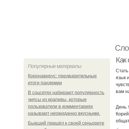
Сло
Как 
Популярные материалы
Стать
Коронавирус: предварительные
язык 
итоги пандемии
чувст
вам н
В соцсетях набирают популярность
чипсы из крапивы, которые
День 
пользователи в комментариях
Корей
называют неожиданно вкусными.
общат
Бывший пришёл к своей сеньорите