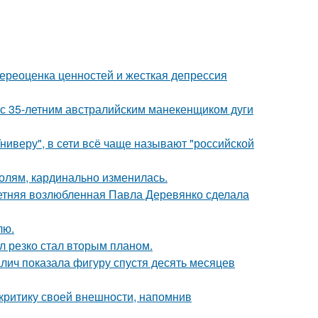
ереоценка ценностей и жесткая депрессия
 с 35-летним австралийским манекенщиком дуги
ниверу", в сети всё чаще называют "российской
олям, кардинально изменилась.
летняя возлюбленная Павла Деревянко сделала
лю.
л резко стал вторым планом.
алич показала фигуру спустя десять месяцев
 критику своей внешности, напомнив