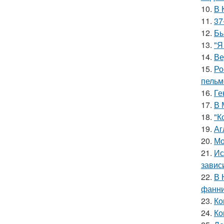
10.
В 
11.
37
12.
Бы
13.
"Я
14.
Ве
15.
Ро
пельм
16.
Ге
17.
В 
18.
"К
19.
Аг
20.
Мо
21.
Ис
завис
22.
В 
фанни
23.
Ко
24.
Ко