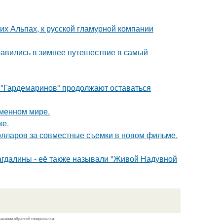
х Альпах, к русской гламурной компании
авились в зимнее путешествие в самый
 "Гардемаринов" продолжают оставаться
еменном мире.
ке.
олларов за совместные съемки в новом фильме.
гдалины - её также называли "Живой Надувной
казании обратной гиперссылки.