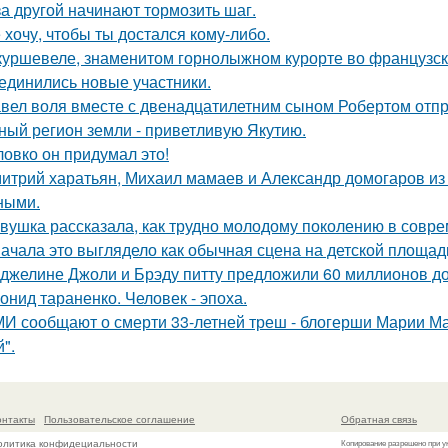
за другой начинают тормозить шаг.
 хочу, чтобы ты достался кому-либо.
куршевеле, знаменитом горнолыжном курорте во французски
единились новые участники.
вел воля вместе с двенадцатилетним сыном Робертом отпр
ный регион земли - приветливую Якутию.
ловко он придумал это!
итрий харатьян, Михаил мамаев и Александр домогаров из
ными.
вушка рассказала, как трудно молодому поколению в совр
ачала это выглядело как обычная сцена на детской площад
джелине Джоли и Брэду питту предложили 60 миллионов д
онид тараненко. Человек - эпоха.
И сообщают о смерти 33-летней треш - блогерши Марии Ма
".
онтакты
Пользовательское соглашение
Обратная связь
олитика конфидециальности
Копирование разрешено при у