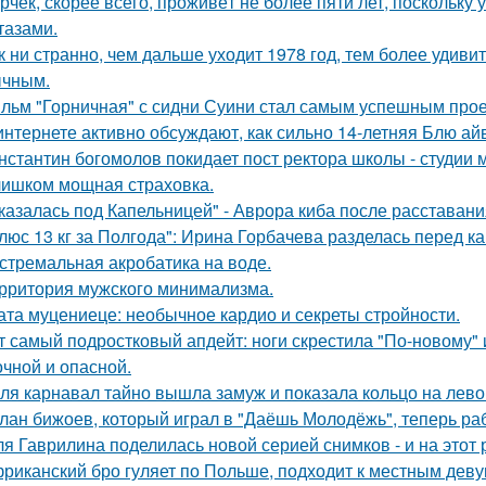
рчек, скорее всего, проживёт не более пяти лет, поскольку 
тазами.
к ни странно, чем дальше уходит 1978 год, тем более удивит
чным.
льм "Горничная" с сидни Суини стал самым успешным проек
интернете активно обсуждают, как сильно 14-летняя Блю а
нстантин богомолов покидает пост ректора школы - студии м
ишком мощная страховка.
казалась под Капельницей" - Аврора киба после расставани
люс 13 кг за Полгода": Ирина Горбачева разделась перед к
стремальная акробатика на воде.
рритория мужского минимализма.
ата муцениеце: необычное кардио и секреты стройности.
т самый подростковый апдейт: ноги скрестила "По-новому" 
очной и опасной.
ля карнавал тайно вышла замуж и показала кольцо на лево
лан бижоев, который играл в "Даёшь Молодёжь", теперь ра
я Гаврилина поделилась новой серией снимков - и на этот 
риканский бро гуляет по Польше, подходит к местным девуш