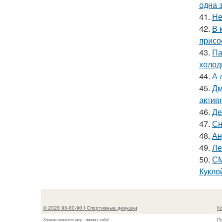
одна 
41.
Не
42.
В 
присо
43.
Па
холод
44.
А 
45.
Дм
актив
46.
Де
47.
Сн
48.
Ан
49.
Ле
50.
СМ
Куклой
© 2026 90-60-90 | Спортивные девушки
К
П
Хочешь изменить мир - начни с себя!