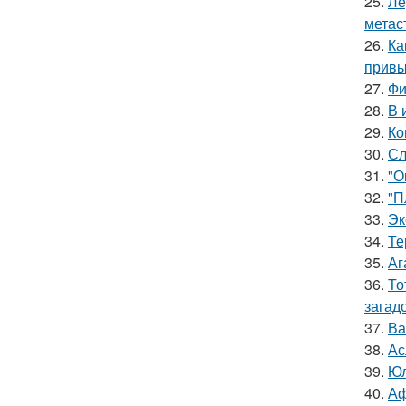
25.
Ле
метас
26.
Ка
привы
27.
Фи
28.
В 
29.
Ко
30.
Сл
31.
"О
32.
"П
33.
Эк
34.
Те
35.
Аг
36.
То
загад
37.
Ва
38.
Ас
39.
Юл
40.
Аф