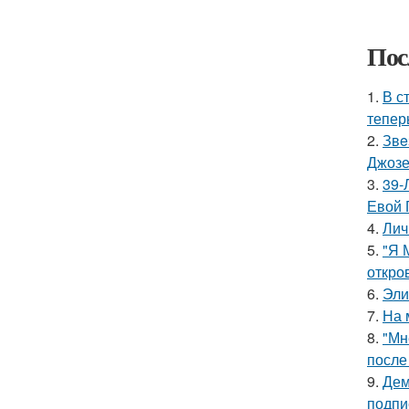
Пос
1.
В с
тепер
2.
Звe
Джоз
3.
39-
Евой 
4.
Лич
5.
"Я 
откро
6.
Эли
7.
На 
8.
"Мн
после
9.
Дем
подпи