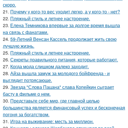
скоро.
21.
Почему у кого-то вес уходит легко, а у кого-то - нет?
22.
Пляжный стиль и летнее настроение.
23.
Елена Темникова впервые за долгое время вышла
на связь с фанатами.
24.
59-Летний Венсан Кассель продолжает жить свою
лучшую жизнь.
25.
Пляжный стиль и летнее настроение.
26.
Секреты правильного питания, которые работают.
27.
Когда мода слишком далеко заходит.
28.
Айза вышла замуж за молодого бойфренда - и
выглядит потрясающе.
29.
Звезда "Слова Пацана" слава Копейкин сыграет
басту в фильме о нем.
30.
Представьте себе мир, где главной целью
большинства является финансовый успех и бесконечная
погоня за богатством.
31.
Игра на выживание: месть за миллион.