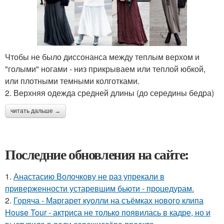
Чтобы не было диссонанса между теплым верхом и
"голыми" ногами - низ прикрываем или теплой юбкой,
или плотными темными колготками.
2. Верхняя одежда средней длины (до середины бедра)
читать дальше →
Последние обновления на сайте:
1.
Анастасию Волочкову не раз упрекали в
приверженности устаревшим бьюти - процедурам.
2.
Горяча - Маргарет куолли на съёмках нового клипа
House Tour - актриса не только появилась в кадре, но и