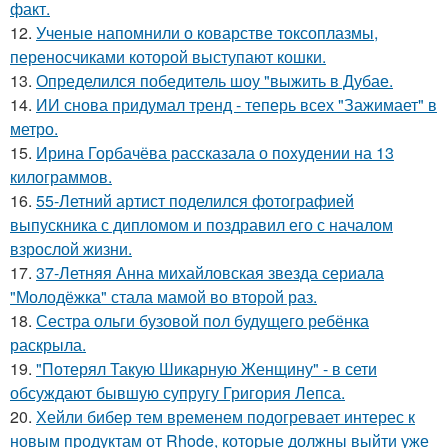
факт.
12.
Ученые напомнили о коварстве токсоплазмы,
переносчиками которой выступают кошки.
13.
Определился победитель шоу "выжить в Дубае.
14.
ИИ снова придумал тренд - теперь всех "Зажимает" в
метро.
15.
Ирина Горбачёва рассказала о похудении на 13
килограммов.
16.
55-Летний артист поделился фотографией
выпускника с дипломом и поздравил его с началом
взрослой жизни.
17.
37-Летняя Анна михайловская звезда сериала
"Молодёжка" стала мамой во второй раз.
18.
Сестра ольги бузовой пол будущего ребёнка
раскрыла.
19.
"Потерял Такую Шикарную Женщину" - в сети
обсуждают бывшую супругу Григория Лепса.
20.
Хейли бибер тем временем подогревает интерес к
новым продуктам от Rhode, которые должны выйти уже