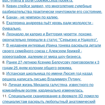
выступила в роли сорежиссёра проекта.
3.
Кевин спейси заявил, что многолетние судебные
разбирательства практически уничтожили его состояние.
4.
Банан - не чемпион по калию.
5.
Екатерина андреева пьёт кровь ради молодости -
буквально.
6.
Леонардо ди каприо и Виттория черетти, похоже,
окончательно перешли в статус "Серьезно и Надолго".
7.
В недавнем интервью Ирина тонева раскрыла детали
своего семейного союза с Алексеем брижей -
хореографом, далеким от мира шоу-бизнеса.
8.
Ранее 27-летнюю Ксению Белоусову приговорили к 3
годам 25 дням колонии общего режима.
9.
Испанская школьница по имени Люсия год назад
решила написать письмо Владимиру Путину.
10.
Личная жизнь Михаила галустяна, известного по
комедийным ролям, кардинально изменилась.
11.
Специальное сканирование в формате 3D помогло
специалистам раскрыть любопытный анатомический