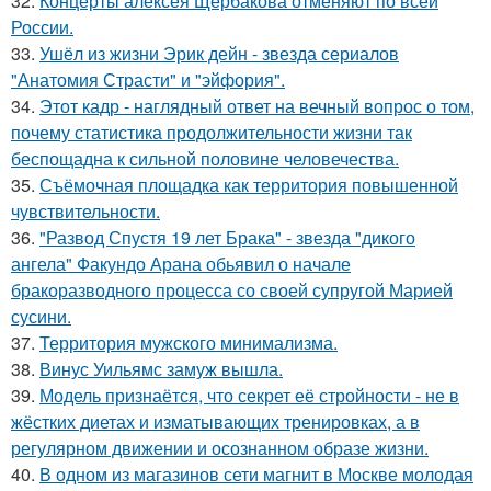
32.
Концерты алексея Щербакова отменяют по всей
России.
33.
Ушёл из жизни Эрик дейн - звезда сериалов
"Анатомия Страсти" и "эйфория".
34.
Этот кадр - наглядный ответ на вечный вопрос о том,
почему статистика продолжительности жизни так
беспощадна к сильной половине человечества.
35.
Съёмочная площадка как территория повышенной
чувствительности.
36.
"Развод Спустя 19 лет Брака" - звезда "дикого
ангела" Факундо Арана обьявил о начале
бракоразводного процесса со своей супругой Марией
сусини.
37.
Территория мужского минимализма.
38.
Винус Уильямс замуж вышла.
39.
Модель признаётся, что секрет её стройности - не в
жёстких диетах и изматывающих тренировках, а в
регулярном движении и осознанном образе жизни.
40.
В одном из магазинов сети магнит в Москве молодая