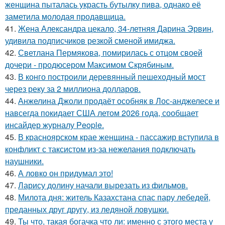
женщина пыталась украсть бутылку пива, однако её
заметила молодая продавщица.
41.
Жена Александра цекало, 34-летняя Дарина Эрвин,
удивила подписчиков резкой сменой имиджа.
42.
Светлана Пермякова, помирилась с отцом своей
дочери - продюсером Максимом Скрябиным.
43.
В конго построили деревянный пешеходный мост
через реку за 2 миллиона долларов.
44.
Анжелина Джоли продаёт особняк в Лос-анджелесе и
навсегда покидает США летом 2026 года, сообщает
инсайдер журналу People.
45.
В красноярском крае женщина - пассажир вступила в
конфликт с таксистом из-за нежелания подключать
наушники.
46.
А ловко он придумал это!
47.
Ларису долину начали вырезать из фильмов.
48.
Милота дня: житель Казахстана спас пару лебедей,
преданных друг другу, из ледяной ловушки.
49.
Ты что, такая богачка что ли: именно с этого места у