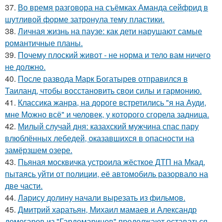
37.
Во время разговора на съёмках Аманда сейфрид в
шутливой форме затронула тему пластики.
38.
Личная жизнь на паузе: как дети нарушают самые
романтичные планы.
39.
Почему плоский живот - не норма и тело вам ничего
не должно.
40.
После развода Марк Богатырев отправился в
Таиланд, чтобы восстановить свои силы и гармонию.
41.
Классика жанра, на дороге встретились "я на Ауди,
мне Можно всё" и человек, у которого сгорела задница.
42.
Милый случай дня: казахский мужчина спас пару
влюблённых лебедей, оказавшихся в опасности на
замёрзшем озере.
43.
Пьяная москвичка устроила жёсткое ДТП на Мкад,
пытаясь уйти от полиции, её автомобиль разорвало на
две части.
44.
Ларису долину начали вырезать из фильмов.
45.
Дмитрий харатьян, Михаил мамаев и Александр
домогаров из "Гардемаринов" продолжают оставаться