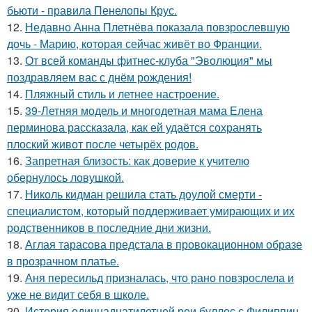
бьюти - правила Пенелопы Крус.
12.
Недавно Анна Плетнёва показала повзрослевшую
дочь - Марию, которая сейчас живёт во Франции.
13.
От всей команды фитнес-клуба "Эволюция" мы
поздравляем вас с днём рождения!
14.
Пляжный стиль и летнее настроение.
15.
39-Летняя модель и многодетная мама Елена
перминова рассказала, как ей удаётся сохранять
плоский живот после четырёх родов.
16.
Запретная близость: как доверие к учителю
обернулось ловушкой.
17.
Николь кидман решила стать доулой смерти -
специалистом, который поддерживает умирающих и их
родственников в последние дни жизни.
18.
Аглая тарасова предстала в провокационном образе
в прозрачном платье.
19.
Аня пересильд призналась, что рано повзрослела и
уже не видит себя в школе.
20.
История одиннадцатилетней реи буллос с Филиппин -