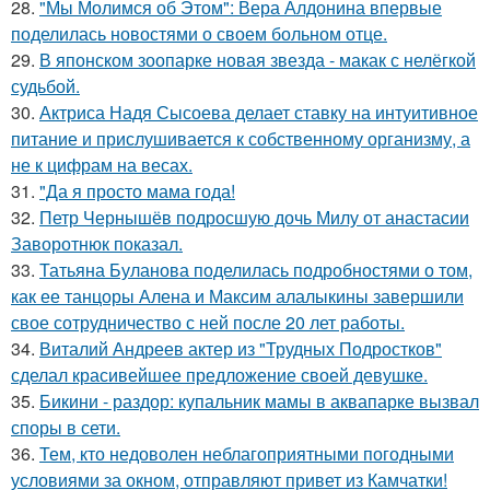
28.
"Мы Молимся об Этом": Вера Алдонина впервые
поделилась новостями о своем больном отце.
29.
В японском зоопарке новая звезда - макак с нелёгкой
судьбой.
30.
Актриса Надя Сысоева делает ставку на интуитивное
питание и прислушивается к собственному организму, а
не к цифрам на весах.
31.
"Да я просто мама года!
32.
Петр Чернышёв подросшую дочь Милу от анастасии
Заворотнюк показал.
33.
Татьяна Буланова поделилась подробностями о том,
как ее танцоры Алена и Максим алалыкины завершили
свое сотрудничество с ней после 20 лет работы.
34.
Виталий Андреев актер из "Трудных Подростков"
сделал красивейшее предложение своей девушке.
35.
Бикини - раздор: купальник мамы в аквапарке вызвал
споры в сети.
36.
Тем, кто недоволен неблагоприятными погодными
условиями за окном, отправляют привет из Камчатки!