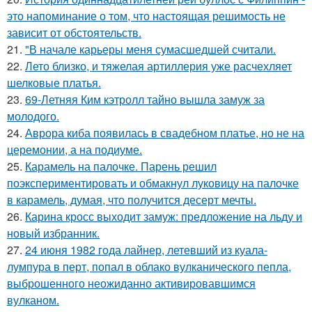
это напоминание о том, что настоящая решимость не
зависит от обстоятельств.
21.
"В начале карьеры меня сумасшедшей считали.
22.
Лето близко, и тяжелая артиллерия уже расчехляет
шелковые платья.
23.
69-Летняя Ким кэтролл тайно вышла замуж за
молодого.
24.
Аврора киба появилась в свадебном платье, но не на
церемонии, а на подиуме.
25.
Карамель на палочке. Парень решил
поэкспериментировать и обмакнул луковицу на палочке
в карамель, думая, что получится десерт мечты.
26.
Карина кросс выходит замуж: предложение на льду и
новый избранник.
27.
24 июня 1982 года лайнер, летевший из куала-
лумпура в перт, попал в облако вулканического пепла,
выброшенного неожиданно активировавшимся
вулканом.