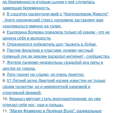
до беременности вторым сыном у неё случилась
замершая беременность.
3.
В соцсетях раскрутили миф о "Кортизоловом Животе"
- будто хронический стресс напрямую заставляет жир
скапливаться именно на талии.
4.
Екатерина Волкова пожалела только об одном - что не
ценила себя в молодости.
5.
Определился победитель шоу "выжить в Дубае.
6.
Против фильтров и пластики: почему честный
пляжный лук ди девлин расколол интернет - сообщества.
7.
Жители палермо недовольны свадьбой дуа липы в
центре их города.
8.
Лето пахнет не сладко, но очень приятно.
9.
57-Летний актер Дмитрий нагиев известен не только
своим талантом, но и невероятной харизмой и
спортивной формой.
10.
Француз мечтает стать инопланетянином: он уже
отрезал себе нос, уши и пальцы.
11.
"Магия Фламенко и Ледяная Вода": радикальные