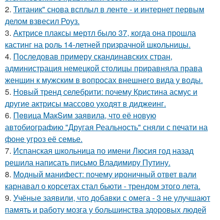
2.
Титаник" снова всплыл в ленте - и интернет первым
делом взвесил Роуз.
3.
Актрисе плаксы мертл было 37, когда она прошла
кастинг на роль 14-летней призрачной школьницы.
4.
Последовав примеру скандинавских стран,
администрация немецкой столицы приравняла права
женщин к мужским в вопросах внешнего вида у воды.
5.
Новый тренд селебрити: почему Кристина асмус и
другие актрисы массово уходят в диджеинг.
6.
Пeвица MакSим заявила, что её новую
автобиографию "Другая Реальность" сняли с печати на
фоне угроз её семье.
7.
Испанская школьница по имени Люсия год назад
решила написать письмо Владимиру Путину.
8.
Модный манифест: почему ироничный ответ вали
карнавал о корсетах стал бьюти - трендом этого лета.
9.
Учёные заявили, что добавки с омега - 3 не улучшают
память и работу мозга у большинства здоровых людей