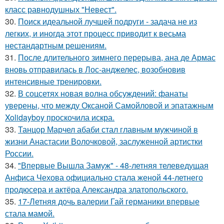
класс равнодушных "Невест".
30.
Поиск идеальной лучшей подруги - задача не из
легких, и иногда этот процесс приводит к весьма
нестандартным решениям.
31.
После длительного зимнего перерыва, ана де Армас
вновь отправилась в Лос-анджелес, возобновив
интенсивные тренировки.
32.
В соцсетях новая волна обсуждений: фанаты
уверены, что между Оксаной Самойловой и эпатажным
Xolidayboy проскочила искра.
33.
Танцор Марчел абаби стал главным мужчиной в
жизни Анастасии Волочковой, заслуженной артистки
России.
34.
"Впервые Вышла Замуж" - 48-летняя телеведущая
Анфиса Чехова официально стала женой 44-летнего
продюсера и актёра Александра златопольского.
35.
17-Летняя дочь валерии Гай германики впервые
стала мамой.