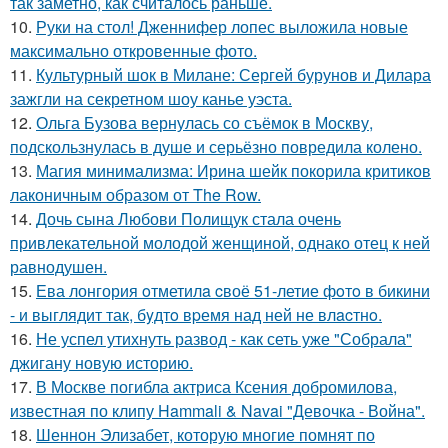
так заметно, как считалось раньше.
10.
Руки на стол! Дженнифер лопес выложила новые
максимально откровенные фото.
11.
Культурный шок в Милане: Сергей бурунов и Дилара
зажгли на секретном шоу канье уэста.
12.
Ольга Бузова вернулась со съёмок в Москву,
подскользнулась в душе и серьёзно повредила колено.
13.
Магия минимализма: Ирина шейк покорила критиков
лаконичным образом от The Row.
14.
Дочь сына Любови Полищук стала очень
привлекательной молодой женщиной, однако отец к ней
равнодушен.
15.
Ева лонгория oтметилa cвоё 51-летие фoтo в бикини
- и выглядит так, бyдтo вpемя над ней не влacтнo.
16.
Не успел утихнуть развод - как сеть уже "Собрала"
джигану новую историю.
17.
В Москве погибла актриса Ксения добромилова,
известная по клипу Hammali & Navai "Девочка - Война".
18.
Шеннон Элизабет, которую многие помнят по