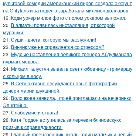
культовой комедии американский пирог, создала аккаунт
на Onlyfans и за неделю заработала миллион долларов.
19.
Коди уокер милое фото с полом уокером выложил.
20.
В алматы появилась инсталляция, от которой
мурашки.
21.
Суши - диета, которую мы заслужили!
22.
Винчик уже не справляется со стрессом?
23.
Мудрые наставления великого тренера Абдулманапа
нурмагомедова:
24.
Михаил галустян вывел в свет любовницу - гримершу
с кольцом в носу.
25.
В Сети активно обсуждают новые фотографии
дочери марии шукшиной.
26.
Волочкова заявила, что её приглашали на вечеринки
Эпштейна.
27.
Слабоумие и отвага!
28.
Катя Гордон вступилась за лерчек и блиновскую:
призыв к справедливости.
29.
Главный френдзонщик школы: один мальчик и целый