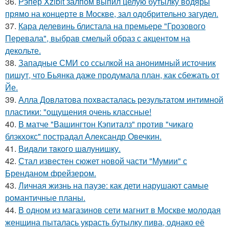
36.
Рэпер Xzibit залпом выпил целую бутылку водяры
прямо на концерте в Москве, зал одобрительно загудел.
37.
Кара делевинь блистала на премьере "Грозового
Перевала", выбрав смелый образ с акцентом на
декольте.
38.
Западные СМИ со ссылкой на анонимный источник
пишут, что Бьянка даже продумала план, как сбежать от
Йе.
39.
Алла Довлатова похвасталась результатом интимной
пластики: "ощущения очень классные!
40.
В матче "Вашингтон Кэпиталз" против "чикаго
блэкхокс" пострадал Александр Овечкин.
41.
Видaли тaкого шaлунишку.
42.
Стал известен сюжет новой части "Мумии" с
Бренданом фрейзером.
43.
Личная жизнь на паузе: как дети нарушают самые
романтичные планы.
44.
В одном из магазинов сети магнит в Москве молодая
женщина пыталась украсть бутылку пива, однако её