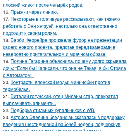
плоский живот после четырёх родов.
16.
Прыжки через линию.
17.
Некоторые в голливуде рассказывают, как тяжело
работать с Энн хэтэуэй, настолько она ответственно
подходит к своим ролям.
18.
Барби Феррейра произвела фурор на презентации
своего нового проекта, представ перед камерами в
невероятно притягательном и мрачном образе.
19.
Полина Гагарина объяснила, почему долго скрывала
дочь: "Если бы Написали, что она не Такая, я бы Стояла
с Автоматом".
20.
Контрасты японской моды: мини-юбки против
термобелья.
21.
Виталий гогунский, отец Миланы стар, прекратил
выплачивать алименты.
22.
Подборка стильных купальников с WB.
23.
Актриса Эвелина бледанс высказалась в поддержку
введения шестидневной рабочей недели, подчеркнув,