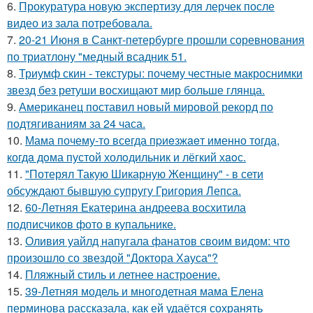
6.
Прокуратура новую экспертизу для лерчек после
видео из зала потребовала.
7.
20-21 Июня в Санкт-петербурге прошли соревнования
по триатлону "медный всадник 51.
8.
Триумф скин - текстуры: почему честные макроснимки
звезд без ретуши восхищают мир больше глянца.
9.
Американец поставил новый мировой рекорд по
подтягиваниям за 24 часа.
10.
Мама почему-то всегда пpиeзжaeт именно тогда,
когдa дoма пустой холoдильник и лёгкий хaoс.
11.
"Потерял Такую Шикарную Женщину" - в сети
обсуждают бывшую супругу Григория Лепса.
12.
60-Летняя Екатерина андреева восхитила
подписчиков фото в купальнике.
13.
Оливия уайлд напугала фанатов своим видом: что
произошло со звездой "Доктора Хауса"?
14.
Пляжный стиль и летнее настроение.
15.
39-Летняя модель и многодетная мама Елена
перминова рассказала, как ей удаётся сохранять