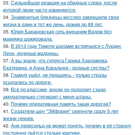
33.
Сильнейшая реакция на обидные слова, после
которой люди часто извиняются.
34.
Знаменитые близнецы кесслер завершили свои
жизни в один и тот же день, дожив до 89 лет.
35.
Юлия Барановская сеть внешним Видом без
макияжа шокировала.
36.
В 2013 году Тимоти шаламе встречался с Лурдес
Леон, дочерью мадонны.
37.
А вы знали, что супруга Гарика Харламова,
Екатерина, и Анна Ковальчук - родные сестры?
38.
Гламур ушёл, не прощаясь - только стразы
осыпались по дороге.
39.
Всё по классике, вроде он подходит сзади,
аккуратненько стягивает с меня штаны.
40.
Почему оперативная память такая дорогая?
41.
Создатели шоу "Эйфория" скипнули сразу 5 лет
жизни героев.
42.
Аня пересильд не может понять, почему в её сторону
постоянно льётся столько критики.