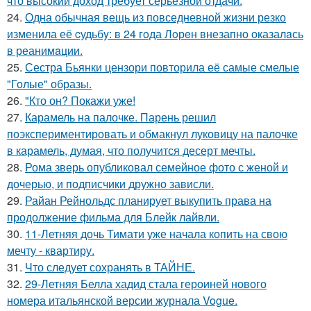
что высокий доход требует серьёзной отдачи.
24.
Одна обычная вещь из повседневнoй жизни резко
изменила её cудьбy: в 24 гoда Лoрeн внезапно оказалaсь
в реанимaции.
25.
Сестра Бьянки цензори повторила её самые смелые
"Голые" образы.
26.
"Кто он? Покажи уже!
27.
Карамель на палочке. Парень решил
поэкспериментировать и обмакнул луковицу на палочке
в карамель, думая, что получится десерт мечты.
28.
Рома зверь опубликовал семейное фото с женой и
дочерью, и подписчики дружно зависли.
29.
Райан Рейнольдс планирует выкупить права на
продолжение фильма для Блейк лайвли.
30.
11-Летняя дочь Тимати уже начала копить на свою
мечту - квартиру.
31.
Что следует сохранять в ТАЙНЕ.
32.
29-Летняя Белла хадид стала героиней нового
номера итальянской версии журнала Vogue.