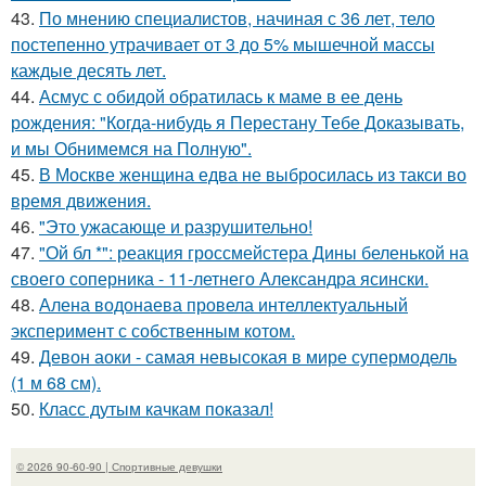
43.
По мнению специалистов, начиная с 36 лет, тело
постепенно утрачивает от 3 до 5% мышечной массы
каждые десять лет.
44.
Асмус с обидой обратилась к маме в ее день
рождения: "Когда-нибудь я Перестану Тебе Доказывать,
и мы Обнимемся на Полную".
45.
В Москве женщина едва не выбросилась из такси во
время движения.
46.
"Это ужасающе и разрушительно!
47.
"Ой бл *": реакция гроссмейстера Дины беленькой на
своего соперника - 11-летнего Александра ясински.
48.
Алена водонаева провела интеллектуальный
эксперимент с собственным котом.
49.
Девон аоки - самая невысокая в мире супермодель
(1 м 68 см).
50.
Класс дутым качкам показал!
© 2026 90-60-90 | Спортивные девушки