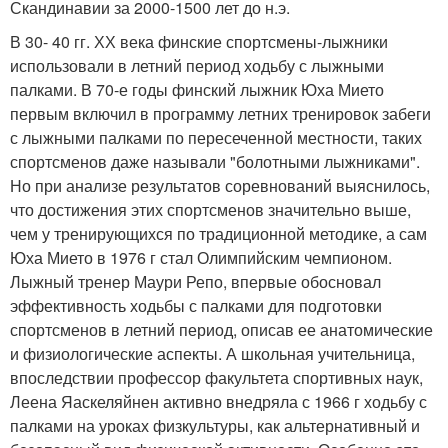
Скандинавии за 2000-1500 лет до н.э.
В 30- 40 гг. ХХ века финские спортсмены-лыжники
использовали в летний период ходьбу с лыжными
палками. В 70-е годы финский лыжник Юха Мието
первым включил в программу летних тренировок забеги
с лыжными палками по пересеченной местности, таких
спортсменов даже называли "болотными лыжниками".
Но при анализе результатов соревнований выяснилось,
что достижения этих спортсменов значительно выше,
чем у тренирующихся по традиционной методике, а сам
Юха Мието в 1976 г стал Олимпийским чемпионом.
Лыжный тренер Маури Репо, впервые обосновал
эффективность ходьбы с палками для подготовки
спортсменов в летний период, описав ее анатомические
и физиологические аспекты. А школьная учительница,
впоследствии профессор факультета спортивных наук,
Леена Яаскеляйнен активно внедряла с 1966 г ходьбу с
палками на уроках физкультуры, как альтернативный и