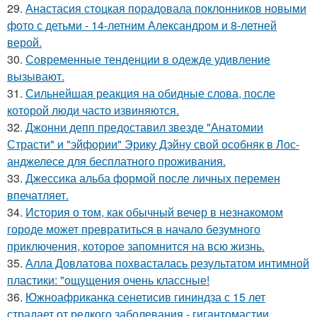
29.
Анастасия стоцкая порадовала поклонников новыми
фото с детьми - 14-летним Александром и 8-летней
верой.
30.
Современные тенденции в одежде удивление
вызывают.
31.
Сильнейшая реакция на обидные слова, после
которой люди часто извиняются.
32.
Джонни депп предоставил звезде "Анатомии
Страсти" и "эйфории" Эрику Дэйну свой особняк в Лос-
анджелесе для бесплатного проживания.
33.
Джессика альба формой после личных перемен
впечатляет.
34.
История о том, как обычный вечер в незнакомом
городе может превратиться в начало безумного
приключения, которое запомнится на всю жизнь.
35.
Алла Довлатова похвасталась результатом интимной
пластики: "ощущения очень классные!
36.
Южноафриканка сенетисив гининдза с 15 лет
страдает от редкого заболевания - гигантомастии.