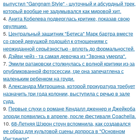
выпустил "Gangnam Style" - шуточный и абсурдный трек,
который вообще не задумывался как мировой хит.
4.
Анита Кобелева подверглась критике, показав свою
овуляцию.
5.
Центральный защитник "Бетиса" Марк бартра вместе
со своей девушкой подошёл к отношениям с
неожиданной серьёзностью - вплоть до формальностей.
6.
Дэйви чейз - та самая девочка из "Звонка умерла".
7.
Эмили ратаковски столкнулась с волной критики из-за
опубликованной фотосессии, где она запечатлена с
маленьким ребенком на груди.
8.
Александра Митрошина, которой прокуратура требует
назначить три года колонии, выступила с речью в зале
суда.
9.
Первые слухи о романе Кендалл дженнер и Джейкоба
элорди появились в апреле, после фестиваля Coachella.
10.
68-Летняя Шэрон стоун вспомнила, как создавался
ее образ для культовой сцены допроса в "Основном
Инстинкте".