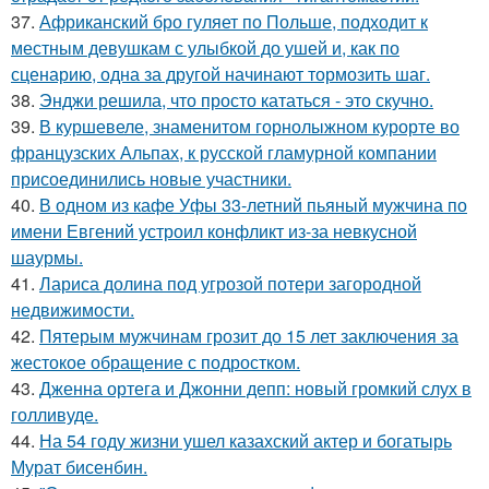
37.
Африканский бро гуляет по Польше, подходит к
местным девушкам с улыбкой до ушей и, как по
сценарию, одна за другой начинают тормозить шаг.
38.
Энджи решила, что просто кататься - это скучно.
39.
В куршевеле, знаменитом горнолыжном курорте во
французских Альпах, к русской гламурной компании
присоединились новые участники.
40.
В одном из кафе Уфы 33-летний пьяный мужчина по
имени Евгений устроил конфликт из-за невкусной
шаурмы.
41.
Лариса долина под угрозой потери загородной
недвижимости.
42.
Пятерым мужчинам грозит до 15 лет заключения за
жестокое обращение с подростком.
43.
Дженна ортега и Джонни депп: новый громкий слух в
голливуде.
44.
На 54 году жизни ушел казахский актер и богатырь
Мурат бисенбин.