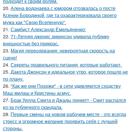
подходит к своим ролям.
20.
Алена водонаева с юмором отозвалась о посте
Ксении Бородиной, где та охарактеризовала своего
мужа как "Свою Вселенную".
21.
Самбист Александр Емельяненко:
22.
71-Летняя дженис дикинсон удивила публику
внешностью без прикрас.
23.
Магия переодевания: невероятная скорость на
сцене!
24.
Секреты правильного питания, которые работают.
25.
Дакота Джонсон и идеальное утро, которое пошло не
по плану.
26.
"Как же они Похожи" - в сети удивляются сходству
Маш милаш и Кристины асмус.
27.
Брак Уилла Смита и Джады пинкетт - Смит распался
из-за публичного скандала.
28.
Первые смены на новом рабочем месте - это всегда
стресс и огромное желание проявить себя с лучшей
стороны.