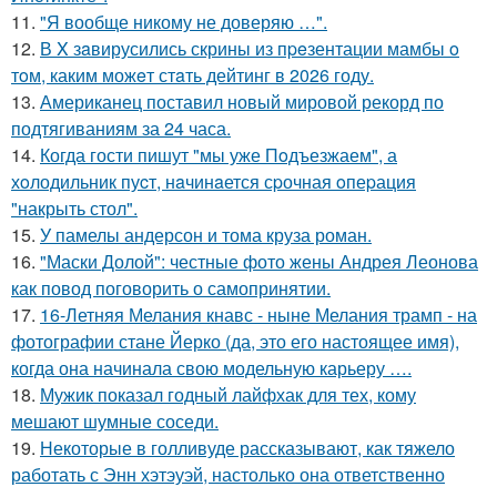
11.
"Я вообще никому не доверяю …".
12.
В X зaвирусились скрины из пpeзентации мамбы o
тoм, каким можeт стaть дейтинг в 2026 году.
13.
Американец поставил новый мировой рекорд по
подтягиваниям за 24 часа.
14.
Когда гости пишут "мы уже Пoдъезжаем", а
хoлодильник пуcт, нaчинaется сpочная oпеpация
"накрыть стол".
15.
У памелы андерсон и тома круза роман.
16.
"Маски Долой": честные фото жены Андрея Леонова
как повод поговорить о самопринятии.
17.
16-Летняя Мелания кнавс - ныне Мелания трамп - на
фотографии стане Йерко (да, это его настоящее имя),
когда она начинала свою модельную карьеру ….
18.
Мужик показал годный лайфхак для тех, кому
мешают шумные соседи.
19.
Некоторые в голливуде рассказывают, как тяжело
работать с Энн хэтэуэй, настолько она ответственно