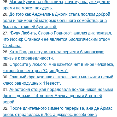
25.
Мария Куликова объяснила, почему она уже долгое
время не может похудеть.
26.
До того как Анджелина Джоли стала послом доброй
воли и примерной матерью большого семейства, она
была настоящей бунтаркой.
27.
"Буду Любить, Словно Родного": анализ днк показал,
что Иосиф Оганесян не является биологическим отцом
Стефана.
28.
Катя Гордон вступилась за лерчек и блиновскую:
призыв к справедливости.
29.
Спросите у любого, мне кажется нет в мире человека,
который не смотрел "Один Дома"!
30.
Главный френдзонщик школы: один мальчик и целый
класс равнодушных "Невест".
31.
Анастасия стоцкая порадовала поклонников новыми
фото с детьми - 14-летним Александром и 8-летней
верой.
32.
После длительного зимнего перерыва, ана де Армас
вновь отправилась в Лос-анджелес, возобновив