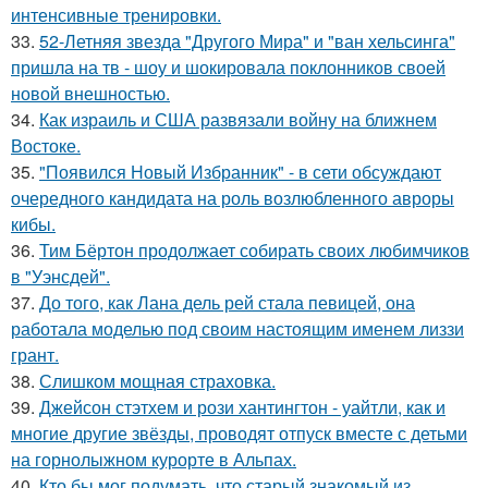
интенсивные тренировки.
33.
52-Летняя звезда "Другого Мира" и "ван хельсинга"
пришла на тв - шоу и шокировала поклонников своей
новой внешностью.
34.
Как израиль и США развязали войну на ближнем
Востоке.
35.
"Появился Новый Избранник" - в сети обсуждают
очередного кандидата на роль возлюбленного авроры
кибы.
36.
Тим Бёртон продолжает собирать своих любимчиков
в "Уэнсдей".
37.
До того, как Лана дель рей стала певицей, она
работала моделью под своим настоящим именем лиззи
грант.
38.
Слишком мощная страховка.
39.
Джейсон стэтхем и рози хантингтон - уайтли, как и
многие другие звёзды, проводят отпуск вместе с детьми
на горнолыжном курорте в Альпах.
40.
Кто бы мог подумать, что старый знакомый из