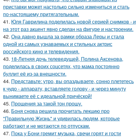
приставки может настолько сильно измениться и стать
по-настоящему притягательным.
41.
Юля Гаврилина поделилась новой серией снимков - и
на этот раз акцент явно сделан на фигуре и настроении.
42.
Она давно вышла за рамки образа Леры и стала
одной из самых узнаваемых и стильных актрис
российского кино и телевидения.
43.
18-Летняя дочь телеведущей, Полина Аксенова,
поделилась в своих соцсетях, что мама постоянно
буллит её из-за внешности.
44.
Представьте: утро, вы опаздываете, сонно плететесь
к чудо - аппарату, вставляете голову - и через минуту
вынимаете её с идеальной причёской!
45.
Прощения за такой тон прошу.
46.
Боня снова решила прочитать лекцию про
"Правильную Жизнь" и удивилась людям, которые
работают и не мотаются по отпускам.
47.
Пока у Бони гремит музыка, свечи горят и гости