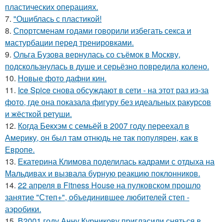
пластических операциях.
7.
"Ошиблась с пластикой!
8.
Спортсменам годами говорили избегать секса и
мастурбации перед тренировками.
9.
Ольга Бузова вернулась со съёмок в Москву,
подскользнулась в душе и серьёзно повредила колено.
10.
Новые фото дафни кин.
11.
Ice Spice снова обсуждают в сети - на этот раз из-за
фото, где она показала фигуру без идеальных ракурсов
и жёсткой ретуши.
12.
Когда Бекхэм с семьёй в 2007 году переехал в
Америку, он был там отнюдь не так популярен, как в
Европе.
13.
Екатерина Климова поделилась кадрами с отдыха на
Мальдивах и вызвала бурную реакцию поклонников.
14.
22 апреля в Fitness House на пулковском прошло
занятие "Степ+", объединившее любителей степ -
аэробики.
15.
В2001 году Анну Курникову пригласили сняться в