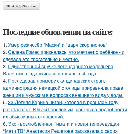
читать дальше →
Последние обновления на сайте:
1.
Умер режиссёр "Маски" и "царя скорпионов".
2.
Селена Гомес призналась, что мечтает о ребёнке - и
сделала это трогательно и честно.
3.
Единственной внучке легендарного модельера
Валентина юдашкина исполнилось 4 года.
4.
Последовав примеру скандинавских стран,
администрация немецкой столицы приравняла права
женщин к мужским в вопросах внешнего вида у воды.
5.
33-Летняя Карина нигай, которая в прошлом году
рассталась с Ильёй Гореловым, раскрыла подробности
их абьюзивных отношений.
6.
Экс - возлюбленная Тимати и новая телеведущая
"Матч ТВ" Анастасия Решетова рассказала о своих