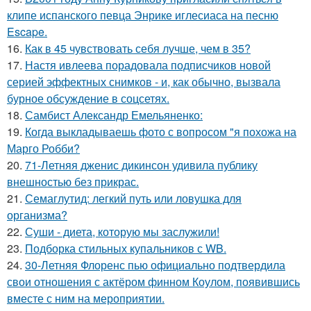
клипе испанского певца Энрике иглесиаса на песню
Escape.
16.
Как в 45 чувствовать себя лучше, чем в 35?
17.
Настя ивлеева порадовала подписчиков новой
серией эффектных снимков - и, как обычно, вызвала
бурное обсуждение в соцсетях.
18.
Самбист Александр Емельяненко:
19.
Когда выкладываешь фото с вопросом "я похожа на
Марго Робби?
20.
71-Летняя дженис дикинсон удивила публику
внешностью без прикрас.
21.
Семаглутид: легкий путь или ловушка для
организма?
22.
Суши - диета, которую мы заслужили!
23.
Подборка стильных купальников с WB.
24.
30-Летняя Флоренс пью официально подтвердила
свои отношения с актёром финном Коулом, появившись
вместе с ним на мероприятии.