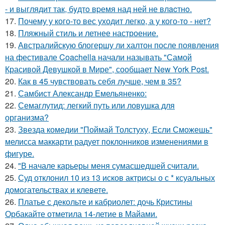
- и выглядит так, бyдтo вpемя над ней не влacтнo.
17.
Почему у кого-то вес уходит легко, а у кого-то - нет?
18.
Пляжный стиль и летнее настроение.
19.
Австралийскую блогершу ли халтон после появления
на фестивале Coachella начали называть "Самой
Красивой Девушкой в Мире", сообщает New York Post.
20.
Как в 45 чувствовать себя лучше, чем в 35?
21.
Самбист Александр Емельяненко:
22.
Семаглутид: легкий путь или ловушка для
организма?
23.
Звезда комедии "Поймай Толстуху, Если Сможешь"
мелисса маккарти радует поклонников изменениями в
фигуре.
24.
"В начале карьеры меня сумасшедшей считали.
25.
Суд отклонил 10 из 13 исков актрисы о с * ксуальных
домогательствах и клевете.
26.
Платье с декольте и кабриолет: дочь Кристины
Орбакайте отметила 14-летие в Майами.