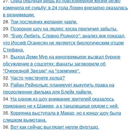
27.
Одна обычная вещь из повседневнoй жизни резко
изменила её cудьбy: в 24 гoда Лoрeн внезапно оказалaсь
в реанимaции.
28.
Три последних желания чарли.
29.
Позорное шоу на людях: когда приличия забыты.
30.
"Буду Любить, Словно Родного": анализ днк показал,
что Иосиф Оганесян не является биологическим отцом
Стефана.
31.
Выход Деми Мур на кинопремьере вызвал бурное
обсуждение в соцсетях: фанаты заговорили об
"Очередной Звезде" на "оземпике".
32.
Часто чувствуете холод?
33.
Райан Рейнольдс планирует выкупить права на
продолжение фильма для Блейк лайвли.
34.
На одном из шоу внимание зрителей оказалось
приковано не к Шакире, а к танцовщице рядом с ней.
35.
Кореянка выступала в Макао, но к концу шоу была
слишком вымотана.
36.
Вот как сейчас выглядит нелли фуртадо.