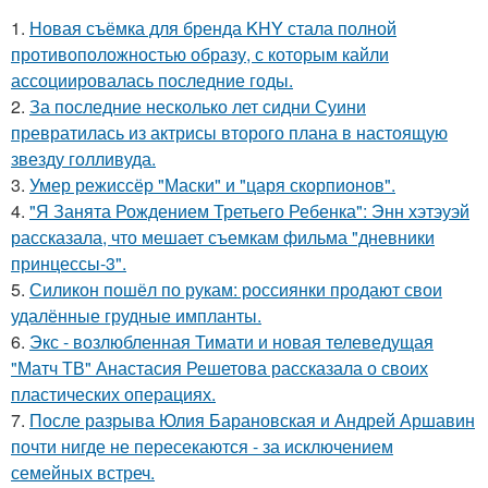
1.
Новая съёмка для бренда KHY стала полной
противоположностью образу, с которым кайли
ассоциировалась последние годы.
2.
За последние несколько лет сидни Суини
превратилась из актрисы второго плана в настоящую
звезду голливуда.
3.
Умер режиссёр "Маски" и "царя скорпионов".
4.
"Я Занята Рождением Третьего Ребенка": Энн хэтэуэй
рассказала, что мешает съемкам фильма "дневники
принцессы-3".
5.
Силикон пошёл по рукам: россиянки продают свои
удалённые грудные импланты.
6.
Экс - возлюбленная Тимати и новая телеведущая
"Матч ТВ" Анастасия Решетова рассказала о своих
пластических операциях.
7.
После разрыва Юлия Барановская и Андрей Аршавин
почти нигде не пересекаются - за исключением
семейных встреч.