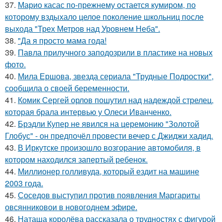
37.
Марио касас по-прежнему остается кумиром, по
которому вздыхало целое поколение школьниц после
выхода "Трех Метров над Уровнем Неба".
38.
"Да я просто мама года!
39.
Павла прилучного заподозрили в пластике на новых
фото.
40.
Мила Ершова, звезда сериала "Трудные Подростки",
сообщила о своей беременности.
41.
Комик Сергей орлов пошутил над надеждой стрелец,
которая брала интервью у Олеси Иванченко.
42.
Брэдли Купер не явился на церемонию "Золотой
Глобус" - он предпочёл провести вечер с Джиджи хадид.
43.
В Иркутске произошло возгорание автомобиля, в
котором находился запертый ребенок.
44.
Миллионер голливуда, который ездит на машине
2003 года.
45.
Соседов выступил против появления Маргариты
овсянниковои в новогоднем эфире.
46.
Наташа королёва рассказала о трудностях с фигурой