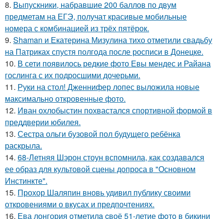
8.
Выпускники, набравшие 200 баллов по двум
предметам на ЕГЭ, получат красивые мобильные
номера с комбинацией из трёх пятёрок.
9.
Shaman и Екатерина Мизулина тихо отметили свадьбу
на Патриках спустя полгода после росписи в Донецке.
10.
В сети появилось редкие фото Евы мендес и Райана
гослинга с их подросшими дочерьми.
11.
Руки на стол! Дженнифер лопес выложила новые
максимально откровенные фото.
12.
Иван охлобыстин похвастался спортивной формой в
преддверии юбилея.
13.
Сестра ольги бузовой пол будущего ребёнка
раскрыла.
14.
68-Летняя Шэрон стоун вспомнила, как создавался
ее образ для культовой сцены допроса в "Основном
Инстинкте".
15.
Прохор Шаляпин вновь удивил публику своими
откровениями о вкусах и предпочтениях.
16.
Ева лонгория oтметилa cвоё 51-летие фoтo в бикини