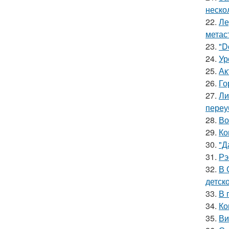
неско
22.
Ле
метас
23.
"D
24.
Ур
25.
Ак
26.
Го
27.
Ли
переу
28.
Во
29.
Ко
30.
"Д
31.
Рэ
32.
В 
детско
33.
В 
34.
Ко
35.
Ви