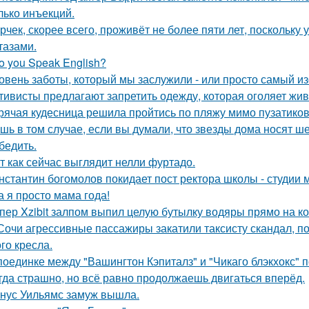
лько инъекций.
рчек, скорее всего, проживёт не более пяти лет, поскольку 
тазами.
o you Speak English?
овень заботы, который мы заслужили - или просто самый и
тивисты предлагают запретить одежду, которая оголяет жив
рячая кудесница решила пройтись по пляжу мимо пузатиков 
шь в том случае, если вы думали, что звезды дома носят ш
бедить.
т как сейчас выглядит нелли фуртадо.
нстантин богомолов покидает пост ректора школы - студии м
а я просто мама года!
пер Xzibit залпом выпил целую бутылку водяры прямо на ко
Сочи агрессивные пассажиры закатили таксисту скандал, пот
го кресла.
поединке между "Вашингтон Кэпиталз" и "Чикаго блэкхокс" 
гда страшно, но всё равно продолжаешь двигаться вперёд.
нус Уильямс замуж вышла.