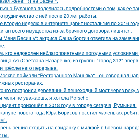
азал жене: "Я на Баскет".
тьяна Буланова поделилась подробностями о том, как ее 
сотрудничество с ней после 20 лет работы.
е вторую неделю в интернете царит ностальгия по 2016 год
иган всего имущества из-за брачного договора лишится.
ы Меня Бесишь": актриса Саша бортич ответила на замечан
те.
м, кто недоволен неблагоприятными погодными условиями з
вица Ая (Светлана Назаренко) из группы "город 312" вперв
ти трёхлетнего перерыва.
Москве поймали "Ресторанного Маньяка" - он совершал на
ижных ресторанах.
конго построили деревянный пешеходный мост через реку з
ы меня не уважаешь, я хотела Porsche!
цидент произошёл в 2018 году в городе сегарча, Румыния.
кануне нового года Юра Борисов посетил маленьких ребят,
м".
рень решил сходить на свиданку с милфой в боевом наряде
иты.