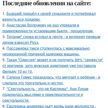
Последние обновления на сайте:
1.
Бывший пришёл к своей сеньорите и потребовал
вернуть все подарки.
2.
Анастасию Волочкову не раз упрекали в
приверженности устаревшим бьюти - процедурам.
3.
Титаник" снова всплыл в ленте - и интернет первым
делом взвесил Роуз.
4.
Пассажирка такси столкнулась с максимально
неожиданной причиной задержки машины.
5.
Такая "Одиссея" может и не получить 99% "свежести"
от критиков, зато мужская аудитория уже поставила
фильму 10 из 10.
6.
Селена Гомес призналась, что мечтает о ребёнке - и
сделала это трогательно и честно.
7.
"Сексуальность - это не Картинка": Ани Лорак
поделилась мыслями о привлекательности и
сексуальности.
8.
Екатерина андреева пьёт кровь ради молодости -