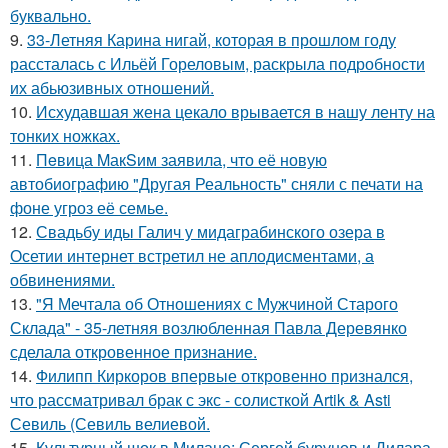
буквально.
9.
33-Летняя Карина нигай, которая в прошлом году
рассталась с Ильёй Гореловым, раскрыла подробности
их абьюзивных отношений.
10.
Исхудавшая жена цекало врывается в нашу ленту на
тонких ножках.
11.
Пeвица MакSим заявила, что её новую
автобиографию "Другая Реальность" сняли с печати на
фоне угроз её семье.
12.
Свадьбу иды Галич у мидаграбинского озера в
Осетии интернет встретил не аплодисментами, а
обвинениями.
13.
"Я Мечтала об Отношениях с Мужчиной Старого
Склада" - 35-летняя возлюбленная Павла Деревянко
сделала откровенное признание.
14.
Филипп Киркоров впервые откровенно признался,
что рассматривал брак с экс - солисткой Artik & Asti
Севиль (Севиль велиевой.
15.
Культурный шок в Милане: Сергей бурунов и Дилара