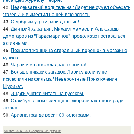
42.
Неадекватный водитель на "Ладе" не сумел объехать
"газель" и выместил на ней всю злость.
43.
С добрым утром, мои дорогие!
44.
Дмитрий харатьян, Михаил мамаев и Александр
домогаров из "Гардемаринов" продолжают оставаться
активными.
45.
Пожилая женщина стиральный порошок в магазине
купила.
46.
Чарли и его шоколадная конница!
47.
Больше никаких загадок: Ларису долину не
исключили из фильма "Невероятные Приключения
Шурика".
48.
Энджи учится читать на русском.
49.
Стамбул в шоке: женщины укорачивают ноги ради
любви.
50.
Ариана гранде весит 39 килограмм.
© 2026 90-60-90 | Спортивные девушки