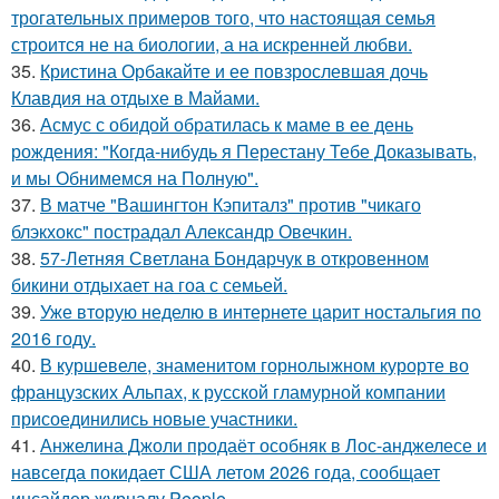
трогательных примеров того, что настоящая семья
строится не на биологии, а на искренней любви.
35.
Кристина Орбакайте и ее повзрослевшая дочь
Клавдия на отдыхе в Майами.
36.
Асмус с обидой обратилась к маме в ее день
рождения: "Когда-нибудь я Перестану Тебе Доказывать,
и мы Обнимемся на Полную".
37.
В матче "Вашингтон Кэпиталз" против "чикаго
блэкхокс" пострадал Александр Овечкин.
38.
57-Летняя Светлана Бондарчук в откровенном
бикини отдыхает на гоа с семьей.
39.
Уже вторую неделю в интернете царит ностальгия по
2016 году.
40.
В куршевеле, знаменитом горнолыжном курорте во
французских Альпах, к русской гламурной компании
присоединились новые участники.
41.
Анжелина Джоли продаёт особняк в Лос-анджелесе и
навсегда покидает США летом 2026 года, сообщает
инсайдер журналу People.