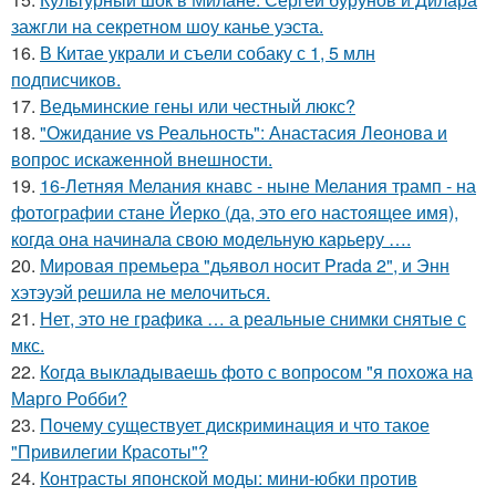
зажгли на секретном шоу канье уэста.
16.
В Китае украли и съели собаку с 1, 5 млн
подписчиков.
17.
Ведьминские гены или честный люкс?
18.
"Ожидание vs Реальность": Анастасия Леонова и
вопрос искаженной внешности.
19.
16-Летняя Мелания кнавс - ныне Мелания трамп - на
фотографии стане Йерко (да, это его настоящее имя),
когда она начинала свою модельную карьеру ….
20.
Мировая премьера "дьявол носит Prada 2", и Энн
хэтэуэй решила не мелочиться.
21.
Нет, это не графика … а реальные снимки снятые с
мкс.
22.
Когда выкладываешь фото с вопросом "я похожа на
Марго Робби?
23.
Почему существует дискриминация и что такое
"Привилегии Красоты"?
24.
Контрасты японской моды: мини-юбки против