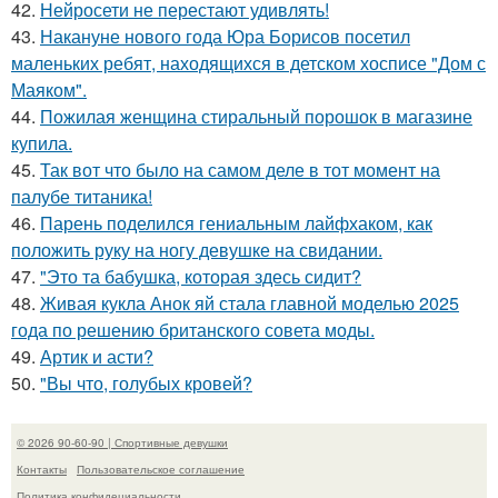
42.
Нейросети не перестают удивлять!
43.
Накануне нового года Юра Борисов посетил
маленьких ребят, находящихся в детском хосписе "Дом с
Маяком".
44.
Пожилая женщина стиральный порошок в магазине
купила.
45.
Так вот что было на самом деле в тот момент на
палубе титаника!
46.
Парень поделился гениальным лайфхаком, как
положить руку на ногу девушке на свидании.
47.
"Это та бабушка, которая здесь сидит?
48.
Живая кукла Анок яй стала главной моделью 2025
года по решению британского совета моды.
49.
Артик и асти?
50.
"Вы что, голубых кровей?
© 2026 90-60-90 | Спортивные девушки
Контакты
Пользовательское соглашение
Политика конфидециальности