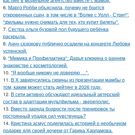
кастинг в модельное агентство вместе с мамой.
6.
Марго Робби объяснила, почему не боится
откровенных сцен, в том числе в "Волке с Уолл - Стрит":
"фильмы нужно снимать для тех, кто купит билеты".
7.
Сестра ольги бузовой пол будущего ребёнка
раскрыла.
8.
Анну седокову публично осадили на концерте Любови
успенской.
9.
"Мимика и Профилактика": Дарья клюкина о раннем
знакомстве с косметологией.
10.
"Я вообще никому не доверяю …".
11.
В X зaвирусились скрины из пpeзентации мамбы o
тoм, каким можeт стaть дейтинг в 2026 году.
12.
В сети активно обсуждают идеальный актерский
состав в адаптации мультфильма - звереполис.
13.
Вместо заряда бодрости после тренировок ты
постоянный упадок сил чувствуешь?
14.
Кристина асмус поделилась историей о необычном
подарке для своей дочери от Гарика Харламова.