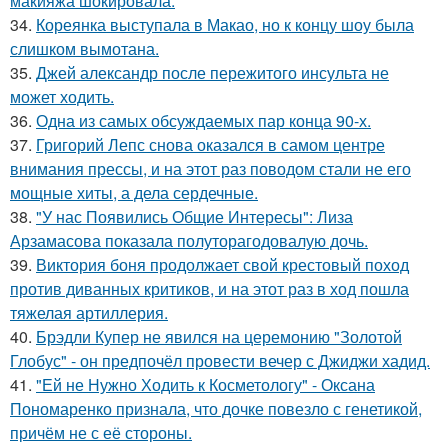
макияжа шокировала.
34.
Кореянка выступала в Макао, но к концу шоу была
слишком вымотана.
35.
Джей александр после пережитого инсульта не
может ходить.
36.
Одна из самых обсуждаемых пар конца 90-х.
37.
Григорий Лепс снова оказался в самом центре
внимания прессы, и на этот раз поводом стали не его
мощные хиты, а дела сердечные.
38.
"У нас Появились Общие Интересы": Лиза
Арзамасова показала полуторагодовалую дочь.
39.
Виктория боня продолжает свой крестовый поход
против диванных критиков, и на этот раз в ход пошла
тяжелая артиллерия.
40.
Брэдли Купер не явился на церемонию "Золотой
Глобус" - он предпочёл провести вечер с Джиджи хадид.
41.
"Ей не Нужно Ходить к Косметологу" - Оксана
Пономаренко признала, что дочке повезло с генетикой,
причём не с её стороны.