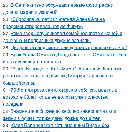
25.
В Сети активно обсуждают новые фотографии
дочери марии шукшиной.
26.
"Сбросила 20 лет": 61-летняя Алена Апина
продемонстрировала новую фигуру.
27.
Рома зверь опубликовал семейное фото с женой и
дочерью, и подписчики дружно зависли.
28.
Цифровой след: можно ли удалить прошлое из сети?
29.
Брак Уилла Смита и Джады пинкетт - Смит распался
из-за публичного скандала.
30.
"У нее Вообще-то Есть Мама": Анастасия Костенко
резко высказалась о дочери Дмитрия Тарасова от
бывшей жены.
31.
75-Летняя роза саито открыла себя как модель в
возрасте 68лет, когда ее волосы уже полностью
поседели.
32.
Знаменитые близнецы кесслер завершили свои
жизни в один и тот же день, дожив до 89 лет.
33.
Юлия Барановская сеть внешним Видом без