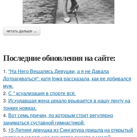
читать дальше →
Последние обновления на сайте:
1.
"На Него Вешались Девушки, а я не Давала
Дотрагиваться": катя Iowa рассказала, как ее добивался
муж.
2.
С * ксуализация в спорте всё.
3.
Исхудавшая жена цекало врывается в нашу ленту на
тонких ножках.
4.
Вот семь причин, по которым стоит регулярно
заниматься суставной гимнастикой:
5.
15-Летняя девушка из Сингапура пришла на открытый