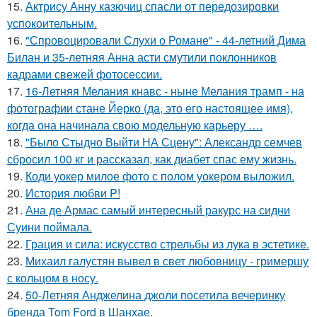
15.
Актрису Анну казючиц спасли от передозировки
успокоительным.
16.
"Спровоцировали Слухи о Романе" - 44-летний Дима
Билан и 35-летняя Анна асти смутили поклонников
кадрами свежей фотосессии.
17.
16-Летняя Мелания кнавс - ныне Мелания трамп - на
фотографии стане Йерко (да, это его настоящее имя),
когда она начинала свою модельную карьеру ….
18.
"Было Стыдно Выйти НА Сцену": Александр семчев
сбросил 100 кг и рассказал, как диабет спас ему жизнь.
19.
Коди уокер милое фото с полом уокером выложил.
20.
История любви P!
21.
Ана де Армас самый интересный ракурс на сидни
Суини поймала.
22.
Грация и сила: искусство стрельбы из лука в эстетике.
23.
Михаил галустян вывел в свет любовницу - гримершу
с кольцом в носу.
24.
50-Летняя Анджелина джоли посетила вечеринку
бренда Tom Ford в Шанхае.