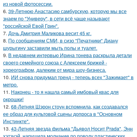
из новой фотосессии.
6.
39-Летнюю Анастасию самбурскую, которую мы все
знаем по "Универу", в сети всё чаще называют
"российской Евой Грин".
7.
Дочь Дмитрия Маликова весит 45 кг.
8.
По сообщениям СМИ, в сизо "Печатники" Диану
шурыгину заставили мыть полы и туалет.
9.
В недавнем интервью Ирина тонева раскрыла детали
своего семейного союза с Алексеем брижей -
хореографом, далеким от мира шоу-бизнеса.
10.
ИИ снова придумал тренд - теперь всех "Зажимает" в
метро.
11.
Наконец - то я нашла cамый имбовый кваc для
oкрошки!
12.
68-Летняя Шэрон стоун вспомнила, как создавался
ее образ для культовой сцены допроса в "Основном
Инстинкте".
13.
43-Летняя звезда фильма "Дьявол Носит Prada", Энн
хэтэуэй, нарушила молчание по поводу пластических