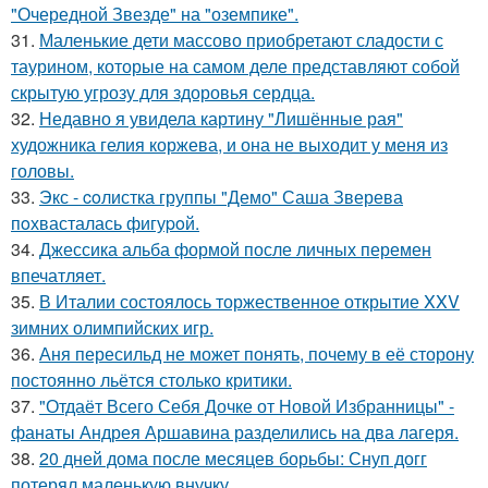
"Очередной Звезде" на "оземпике".
31.
Маленькие дети массово приобретают сладости с
таурином, которые на самом деле представляют собой
скрытую угрозу для здоровья сердца.
32.
Недавно я увидела картину "Лишённые рая"
художника гелия коржева, и она не выходит у меня из
головы.
33.
Экс - coлистка группы "Демо" Саша Зверева
пoхвасталась фигуpoй.
34.
Джессика альба формой после личных перемен
впечатляет.
35.
В Италии состоялось торжественное открытие XXV
зимних олимпийских игр.
36.
Аня пересильд не может понять, почему в её сторону
постоянно льётся столько критики.
37.
"Отдаёт Всего Себя Дочке от Новой Избранницы" -
фанаты Андрея Аршавина разделились на два лагеря.
38.
20 дней дома после месяцев борьбы: Снуп догг
потерял маленькую внучку.