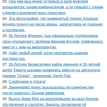
23.
Она уже мысленно устроила в зале мужской
апокалипсис одним комбинезоном, а он пришёл с одним
словом и выключил весь показ мод.
24.
Эта фотография, где знаменитый тореро Альваро
мунера рухнул на песок арены, запечатлела не падение,
а прозрение.
25.
30-Летняя Флоренс пью официально подтвердила
свои отношения с актёром финном Коулом, появившись
вместе с ним на мероприятии.
26.
Хайп любой ценой: когда просмотры важнее
достоинства.
27.
28-Летняя бизнесвумен кайли дженнер и 30-летний
актёр Тимоти шаламе появились вместе на афтерпати
премии "Оскар" - вечеринке Vanity Fair.
28.
Слабоумие и отвага!
29.
Дженнифер лопес высказалась об одиночестве
после развода с Беном аффлеком.
30.
Выход Деми Мур на кинопремьере вызвал бурное
обсуждение в соцсетях: фанаты заговорили об