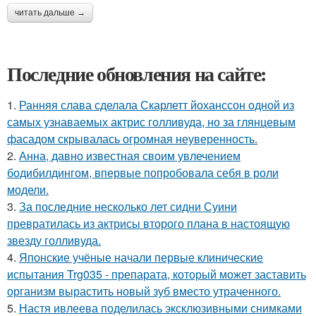
читать дальше →
Последние обновления на сайте:
1.
Ранняя слава сделала Скарлетт йоханссон одной из
самых узнаваемых актрис голливуда, но за глянцевым
фасадом скрывалась огромная неуверенность.
2.
Анна, давно известная своим увлечением
бодибилдингом, впервые попробовала себя в роли
модели.
3.
За последние несколько лет сидни Суини
превратилась из актрисы второго плана в настоящую
звезду голливуда.
4.
Японские учёные начали первые клинические
испытания Trg035 - препарата, который может заставить
организм вырастить новый зуб вместо утраченного.
5.
Настя ивлеева поделилась эксклюзивными снимками