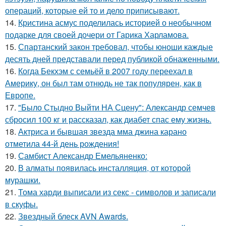
операций, которые ей то и дело приписывают.
14.
Кристина асмус поделилась историей о необычном
подарке для своей дочери от Гарика Харламова.
15.
Спартанский закон требовал, чтобы юноши каждые
десять дней представали перед публикой обнаженными.
16.
Когда Бекхэм с семьёй в 2007 году переехал в
Америку, он был там отнюдь не так популярен, как в
Европе.
17.
"Было Стыдно Выйти НА Сцену": Александр семчев
сбросил 100 кг и рассказал, как диабет спас ему жизнь.
18.
Актриса и бывшая звезда мма джина карано
отметила 44-й день рождения!
19.
Самбист Александр Емельяненко:
20.
В алматы появилась инсталляция, от которой
мурашки.
21.
Тома харди выписали из секс - символов и записали
в скуфы.
22.
Звездный блеск AVN Awards.