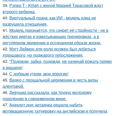
39.
Рэпер T - Killah с женой Марией Тарасовой ждут
второго ребенка.
40.
Виртуальный пранк: как ИИ - модель едва не
разрушила отношения.
41.
Модель признаётся, что секрет её стройности - не в
жёстких диетах и изматывающих тренировках, а в
регулярном движении и осознанном образе жизни.
42.
Мэтт Деймон для роли должен был добиться
худощавого, но поджарого телосложения.
43.
"Подожди, зайка, подожди, не начинай рожать прямо
в машине!
44.
С добрым утром, мои дорогие!
45.
Видео с прощальной церемонии в честь веры
алентовой.
46.
Девушка рассказала, как трудно молодому
поколению в современном мире.
47.
Aнекдот дня: китаянка решила набить
мотивационную татуировку на английском и получила