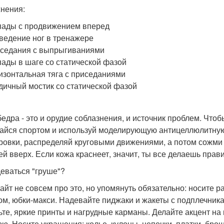
нения:
ады с продвижением вперед
ведение ног в тренажере
седания с выпрыгиваниями
ады в шаге со статической фазой
изонтальная тяга с приседаниями
дичный мостик со статической фазой
бедра - это и орудие соблазнения, и источник проблем. Чт
айся спортом и используй моделирующую антицеллюлитную 
ровки, распределяй круговыми движениями, а потом сожми к
ей вверх. Если кожа краснеет, значит, ты все делаешь прав
деваться "груше"?
айт не совсем про это, но упомянуть обязательно: носите р
ом, юбки-макси. Надевайте пиджаки и жакеты с подплечник
ьте, яркие принты и нагрудные карманы. Делайте акцент на 
ю. Носите украшения: колье, кулоны, цепочки, платки, бро