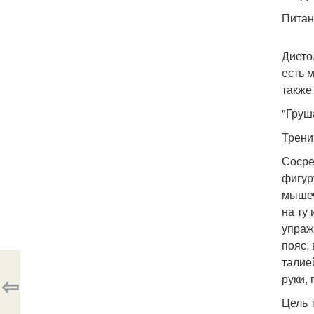
Питан
Дието
есть 
также
"Груш
Трени
Сосре
фигур
мышеч
на ту
упраж
пояс,
талие
⇦
руки,
Цель 