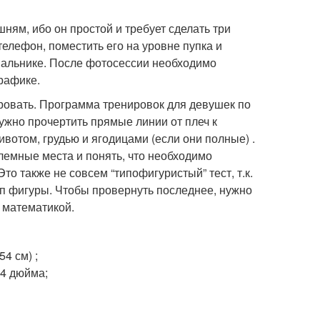
ям, ибо он простой и требует сделать три
телефон, поместить его на уровне пупка и
упальнике. После фотосессии необходимо
рафике.
ровать. Программа тренировок для девушек по
нужно прочертить прямые линии от плеч к
ивотом, грудью и ягодицами (если они полные) .
лемные места и понять, что необходимо
то также не совсем “типофигуристый” тест, т.к.
ип фигуры. Чтобы провернуть последнее, нужно
 математикой.
4 см) ;
64 дюйма;