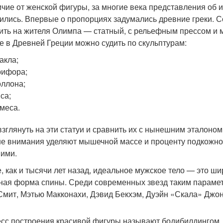
ичие от женской фигуры, за многие века представления об 
ились. Впервые о пропорциях задумались древние греки. С
ить на жителя Олимпа — статный, с рельефным прессом и 
е в Древней Греции можно судить по скульптурам:
акла;
рифора;
ллона;
са;
меса.
взглянуть на эти статуи и сравнить их с нынешним эталоном
е внимания уделяют мышечной массе и проценту подкожног
ими.
е, как и тысячи лет назад, идеальное мужское тело — это шир
ная форма спины. Среди современных звезд таким парамет
Смит, Мэтью Макконахи, Дэвид Бекхэм, Дуэйн «Скала» Джон
сс построения красивой фигуры называют бодибилдингом, 