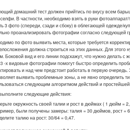
ющий домашний тест должен прийтись по вкусу всем барышн
 селфи. В частности, необходимо взять в руки фотоаппарат/
ть 3 фото (спереди, сзади и сбоку) в облегающей одежде/к
льно проанализировать фотографии согласно следующей г
одимо по фото выявить места, которые требуется корректи
телосложения должна строиться на этих данных. Для этого 
м. Боковой вид и его линии подскажут, что нужно делать с ж
 3 -х видовые фотографии помогут быстро определить проб
ктировать и над чем предстоит работать в первую очередь. Э
зволяет выявить проблемные зоны, а не явно определить т
льзоваться следующим алгоритмом действий и простейшей
 выполните следующие действия:
ерьте окружность своей талии и рост в дюймах ( 1 дюйм = 2,5
ример, были получены замеры: талия = 30 дюймов, рост = 
делите талию на рост: 30/64 = 0,47.