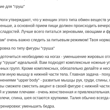
ие для "груш"
логи утверждают, что у женщин этого типа обмен веществ у
меньше, а основной прием пищи должен происходить вечером
 сладостей. Лучше всего питаться зерновыми, овощами и ф
ам" очень важно следить за питьевым режимом! Твоя норма -
ровка по типу фигуры "груша"
доточиться необходимо на ногах - уменьшение жировых отл
у "груши" идеальной. Вам подходят комплексные ножные у
ных групп. Кроме комплексных, обязательно делайте и не
 или иную мышцу в нижней части тела. Главная задача - поху
нениями "upper body" - развитые мышцы рук, груди, спины,
 вы сможете сместить акцент в своей фигуре с нижней част
й и узкими плечами - очень женственная и привлекательная.
 плечи, спина, шея остаются хрупкими. Талия обычно всегда
тренировки: уменьшить бедра.