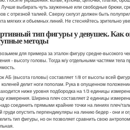
. Лучше выбирать чуть зауженные или свободные брюки, ср
ов с отрезной талией. Сверху силуэт должен быть полупр
та мягких и объемных линий. Не стесняйтесь зрительно уве
ртивный тип фигуры у девушек. Как оп
тупные методы
 возьмем для примера за эталон фигуру средне-высокого чел
ения - высоту головы. Тогда м/у отдельными частями тел
имость.
ок АБ (высота головы) составляет 1/8 от высоты всей фигу
 коленей делит ноги пополам. Рука в опущенном положении
находится ниже уровня подбородка на 1/3 единицы измерени
цу измерения. Ширина плеч составляет 2 единицы измерен
 надо соединить прямыми крайние точки на линиях плеч/тали
й груди опустить перпендикуляры на линию бедер - они и ог
елить тип фигуры, но он позволяет сравнить свою антропом
льная.