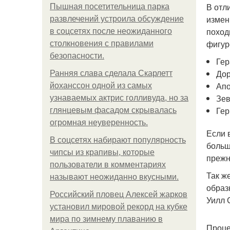
В отл
Пышная посетительница парка
измен
развлечений устроила обсуждение
поход
в соцсетях после неожиданного
фигур
столкновения с правилами
безопасности.
Гер
До
Ранняя слава сделала Скарлетт
Апо
йоханссон одной из самых
Зев
узнаваемых актрис голливуда, но за
Гер
глянцевым фасадом скрывалась
огромная неуверенность.
Если 
В соцсетях набирают популярность
больш
чипсы из крапивы, которые
прежн
пользователи в комментариях
Так ж
называют неожиданно вкусными.
образ
Российский пловец Алексей жарков
Уилл 
установил мировой рекорд на кубке
мира по зимнему плаванию в
Проце