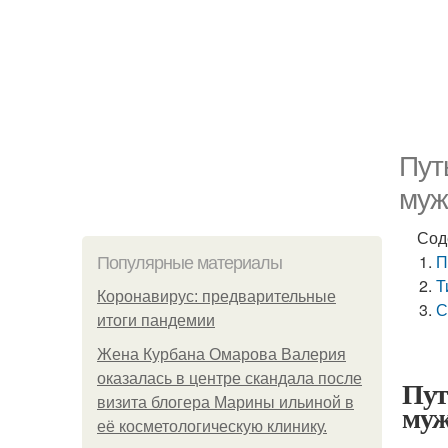
Пут
муж
Сод
П
Популярные материалы
Т
Коронавирус: предварительные
С
итоги пандемии
Жена Курбана Омарова Валерия
оказалась в центре скандала после
Пут
визита блогера Марины ильиной в
муж
её косметологическую клинику.