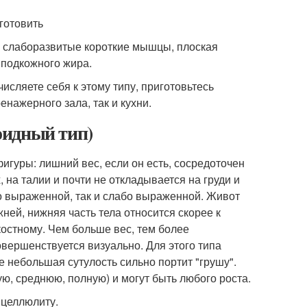
готовить
и, слаборазвитые короткие мышцы, плоская
ь подкожного жира.
сляете себя к этому типу, приготовьтесь
енажерного зала, так и кухни.
оидный тип)
игуры: лишний вес, если он есть, сосредоточен
, на талии и почти не откладывается на груди и
ко выраженной, так и слабо выраженной. Живот
ней, нижняя часть тела относится скорее к
костному. Чем больше вес, тем более
овершенствуется визуально. Для этого типа
 небольшая сутулость сильно портит "грушу".
, среднюю, полную) и могут быть любого роста.
 целлюлиту.