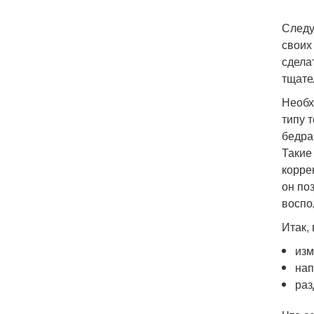
Следу
своих
сдела
тщате
Необх
типу 
бедра
Такие
корре
он по
воспо
Итак,
изм
нап
раз