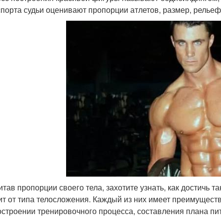
спорта судьи оценивают пропорции атлетов, размер, рельеф
итав пропорции своего тела, захотите узнать, как достичь т
ит от типа телосложения. Каждый из них имеет преимуществ
остроении тренировочного процесса, составления плана пит