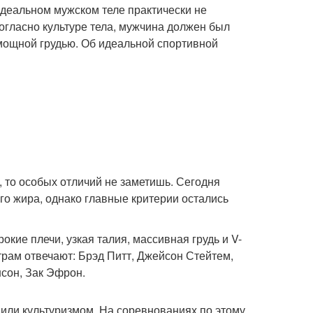
идеальном мужском теле практически не
огласно культуре тела, мужчина должен был
мощной грудью. Об идеальной спортивной
, то особых отличий не заметишь. Сегодня
о жира, однако главные критерии остались
окие плечи, узкая талия, массивная грудь и V-
рам отвечают: Брэд Питт, Джейсон Стейтем,
сон, Зак Эфрон.
или культуризмом. На соревнованиях по этому