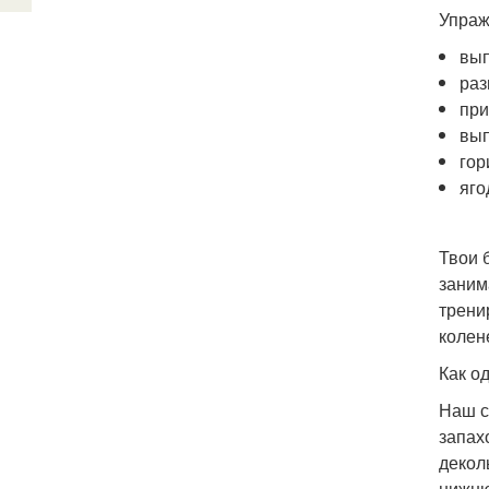
Упраж
вып
раз
при
вып
гор
яго
Твои 
заним
трени
колен
Как о
Наш с
запах
декол
нижню