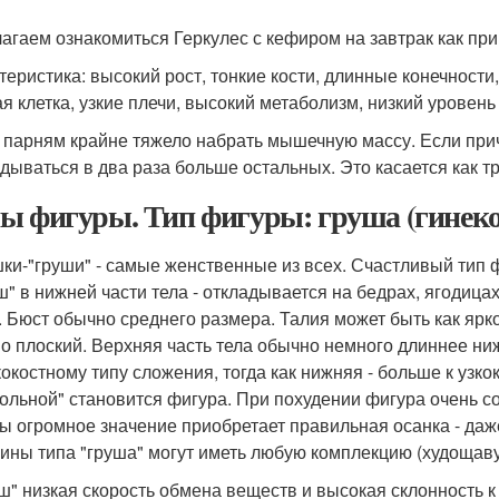
агаем ознакомиться Геркулес с кефиром на завтрак как при
теристика: высокий рост, тонкие кости, длинные конечност
ая клетка, узкие плечи, высокий метаболизм, низкий уровен
 парням крайне тяжело набрать мышечную массу. Если причи
дываться в два раза больше остальных. Это касается как тр
ы фигуры. Тип фигуры: груша (гинек
ки-"груши" - самые женственные из всех. Счастливый тип ф
уш" в нижней части тела - откладывается на бедрах, ягодицах
. Бюст обычно среднего размера. Талия может быть как яр
о плоский. Верхняя часть тела обычно немного длиннее ниж
окостному типу сложения, тогда как нижняя - больше к узко
гольной" становится фигура. При похудении фигура очень с
ы огромное значение приобретает правильная осанка - даже
ны типа "груша" могут иметь любую комплекцию (худощавую
уш" низкая скорость обмена веществ и высокая склонность к