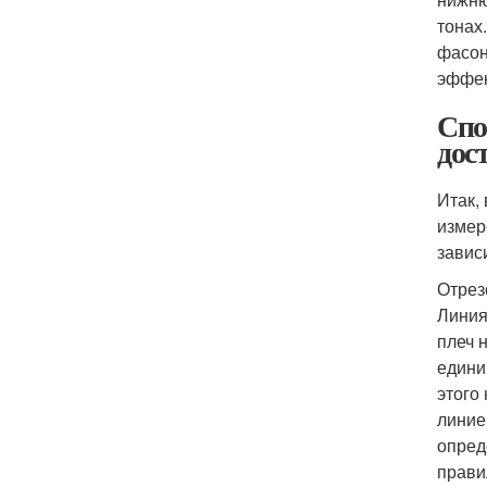
тонах
фасон
эффек
Спо
дос
Итак,
измер
завис
Отрез
Линия
плеч 
едини
этого
линие
опред
прави