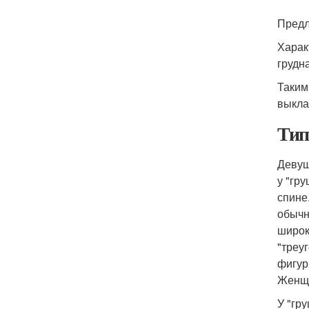
Предл
Харак
грудн
Таким
выкла
Тип
Девуш
у "гр
спине
обычн
широк
"треу
фигур
Женщи
У "гр