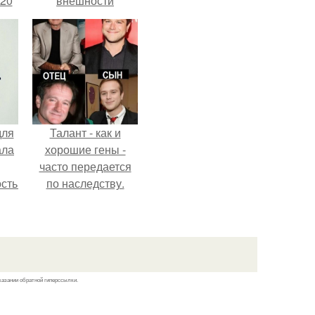
 20
внешности
актрисы.
для
Талант - как и
ала
хорошие гены -
часто передается
остью
по наследству.
рым
сь
ы.
казании обратной гиперссылки.