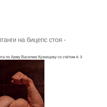
анги на бицепс стоя -
та по Арму Василию Кузнецову со счётом 4: 3