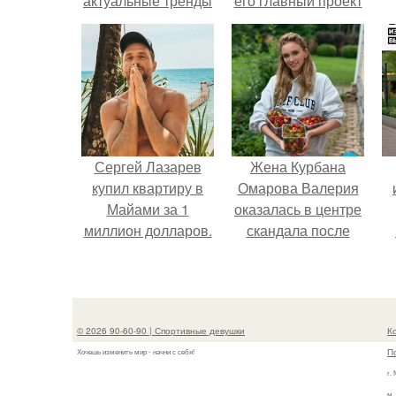
актуальные тренды
его главный проект
сделал серьёзный
шаг вперёд.
Сергей Лазарев
Жена Курбана
купил квартиру в
Омарова Валерия
Майами за 1
оказалась в центре
миллион долларов.
скандала после
визита блогера
Марины ильиной в
п
её
косметологическую
© 2026 90-60-90 | Спортивные девушки
К
клинику.
П
Хочешь изменить мир - начни с себя!
г.
м.