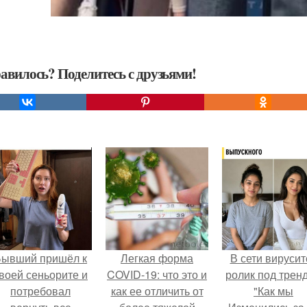
авилось? Поделитесь с друзьями!
Бывший пришёл к
Легкая форма
В сети вирусит
воей сеньорите и
COVID-19: что это и
ролик под трен
потребовал
как ее отличить от
"Как мы