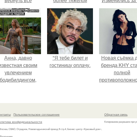
вернуть все
более тяжелой
Изменились за
подарки.
лет".
Анна, давно
"Я тебе билет и
Новая съёмка 
известная своим
гостиницу оплачу.
бренда KHY ст
увлечением
полной
бодибилдингом,
противоположн
впервые
образу, с кото
опробовала себя
кайли
в роли модели.
ассоциировала
последние год
онтакты
Пользовательское соглашение
Обратная связь
олитика конфидециальности
Копирование разрешено при у
 Москва, СВАО, Отрадное, Нововладыкинский проезд 8 стр.4, Бизнес-центр «Красивый дом»,
 Владыкино