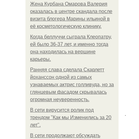
Жена Курбана Омарова Валерия
оказалась в центре скандала после
визита блогера Марины ильиной в
её косметологическую клинику.
Когда беллуччи сыграла Клеопатру,
ей было 36-37 лет, и именно тогда
она находилась на вершине
карьеры.
Ранняя слава сделала Скарлетт
йоханссон одной из самых
узнаваемых актрис голливуда, но за
глянцевым фасадом скрывалась
огромная неуверенность.
В сети вирусится ролик под
.
трендом "Как мы Изменились за 20
лет".
В сети продолжают обсуждать