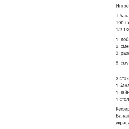
Ингре
1 бан
100 г
1/2 1/
1. до
2. см
3. ра
8. см
2 ста
1 бан
1 чай
1 сто
Кефир
Банан
украс