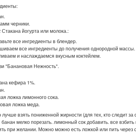
диенты:
ан.
рамм черники.
2 Стакана йогурта или молока.:
бавьте все ингредиенты в блендер.
ешиваем все ингредиенты до получения однородной массы.
зливаем и наслаждаемся вкусным коктейлем.
узи "Банановая Нежность".
кана кефира 1%.
ан.
ная ложка лимонного сока.
ловая ложка меда.
 лучше взять пониженной жирности (для тех, кто следит за 
 банан мелко порезать. лимонный сок добавить. все взбить 
ить при желании. Можно можно есть ложкой или пить через со