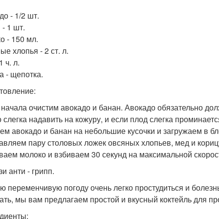
о - 1/2 шт.
- 1 шт.
о - 150 мл.
е хлопья - 2 ст. л.
1 ч. л.
а - щепотка.
товление:
я начала очистим авокадо и банан. Авокадо обязательно до
 слегка надавить на кожуру, и если плод слегка проминается,
жем авокадо и банан на небольшие кусочки и загружаем в б
бавляем пару столовых ложек овсяных хлопьев, мед и кориц
иваем молоко и взбиваем 30 секунд на максимальной скорос
зи анти - грипп.
ую переменчивую погоду очень легко простудиться и болезнь
ать, мы вам предлагаем простой и вкусный коктейль для пр
диенты: