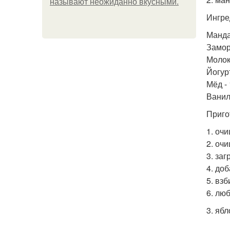
называют неожиданно вкусными.
Ингре
Манда
Замор
Молоко
Йогурт
Мёд - 
Ванили
Приго
1. оч
2. оч
3. за
4. до
5. вз
6. лю
3. яб