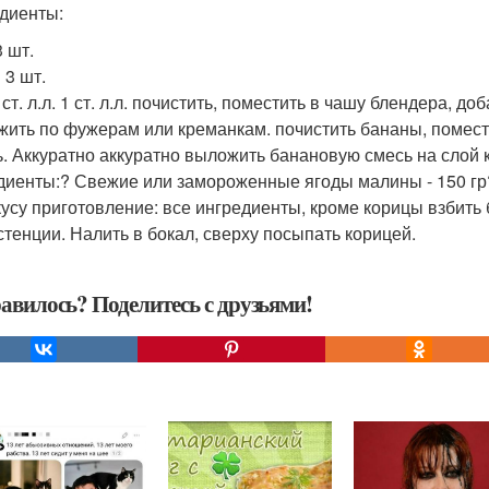
диенты:
3 шт.
 3 шт.
ст. л.л. 1 ст. л.л. почистить, поместить в чашу блендера, д
жить по фужерам или креманкам. почистить бананы, помести
ь. Аккуратно аккуратно выложить банановую смесь на слой к
диенты:? Свежие или замороженные ягоды малины - 150 гр?
вкусу приготовление: все ингредиенты, кроме корицы взбить
стенции. Налить в бокал, сверху посыпать корицей.
авилось? Поделитесь с друзьями!