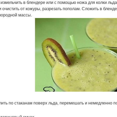
д измельчить в блендере или с помощью ножа для колки льда
ви очистить от кожуры, разрезать пополам. Сложить в бленде
нородной массы.
злить по стаканам поверх льда, перемешать и немедленно п
ндариновый смузи.