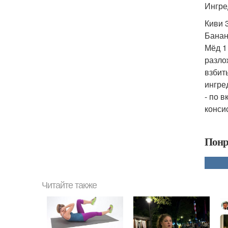
Ингре
Киви 
Банан
Мёд 1 
разло
взбит
ингре
- по 
конси
Понр
Читайте также