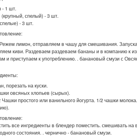
- 1 шт.
(крупный, спелый) - 3 шт.
спелые) - 3 шт.
товление:
 Режем лимон, отправляем в чашу для смешивания. Запуска
ляем киви. Раздеваем раздеваем бананы и в компанию к и
ам и приступаем к употреблению. . банановый смузи с Овся
диенты:
н, порезать на куски.
ашки овсяных хлопьев (сырых).
2 Чашки простого или ванильного йогурта. 1/2 чашки молока.
ию).
товление:
тить все ингредиенты в блендер поместить. смешивать на 
одного состояния. . чернично - банановый смузи.