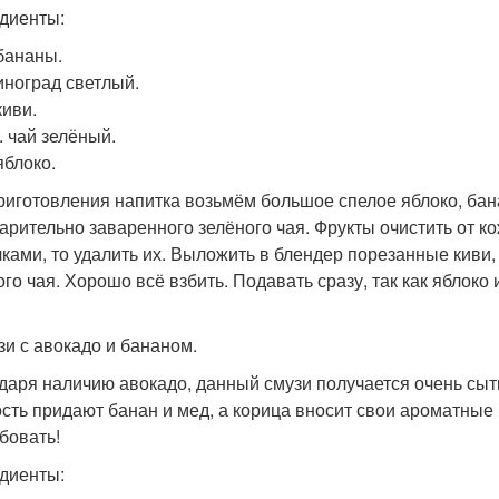
диенты:
 бананы.
виноград светлый.
киви.
л. чай зелёный.
яблоко.
риготовления напитка возьмём большое спелое яблоко, бана
арительно заваренного зелёного чая. Фрукты очистить от ко
чками, то удалить их. Выложить в блендер порезанные киви, 
ого чая. Хорошо всё взбить. Подавать сразу, так как яблоко
узи с авокадо и бананом.
даря наличию авокадо, данный смузи получается очень сытн
сть придают банан и мед, а корица вносит свои ароматные 
бовать!
диенты: