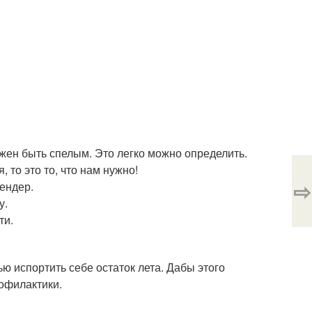
лжен быть спелым. Это легко можно определить.
 то это то, что нам нужно!
⇨
лендер.
у.
ти.
ю испортить себе остаток лета. Дабы этого
офилактики.