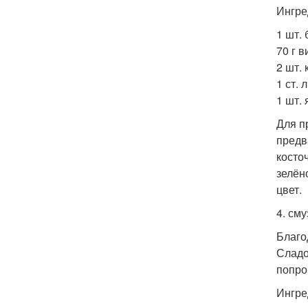
Ингре
1 шт.
70 г 
2 шт. 
1 ст. 
1 шт. 
Для п
предв
косто
зелён
цвет.
4. см
Благо
Сладо
попро
Ингре