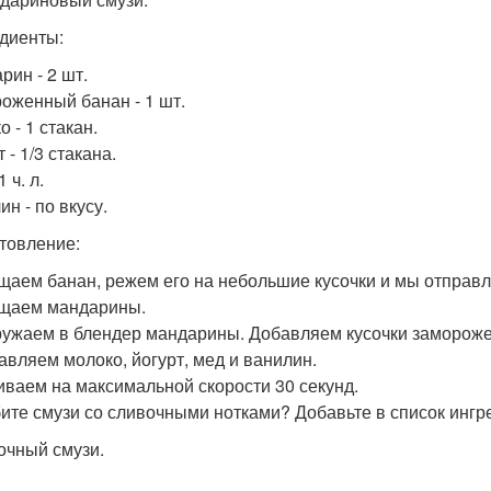
диенты:
рин - 2 шт.
оженный банан - 1 шт.
 - 1 стакан.
 - 1/3 стакана.
1 ч. л.
н - по вкусу.
товление:
ищаем банан, режем его на небольшие кусочки и мы отправл
ищаем мандарины.
гружаем в блендер мандарины. Добавляем кусочки замороже
бавляем молоко, йогурт, мед и ванилин.
биваем на максимальной скорости 30 секунд.
бите смузи со сливочными нотками? Добавьте в список инг
лочный смузи.