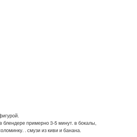
фигурой.
в блендере примерно 3-5 минут. в бокалы,
ломинку. . смузи из киви и банана.