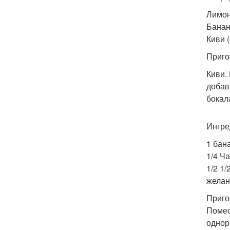
Лимон 
Банан 
Киви (
Приго
Киви.
добав
бокал
Ингре
1 бана
1/4 Ч
1/2 1/
желан
Приго
Помес
однор