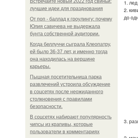
Встречайте новый 2022 год свиньи:
1. ле
лучшие идеи для празднования
2. ки
до од
От поп - баллад к гроулингу: почему
Юлия савичева не выдержала
бунта собственной аудитории.
Когда беллуччи сыграла Клеопатру,
ей было 36-37 лет, и именно тогда
она находилась на вершине
карьеры.
Пышная посетительница парка
развлечений устроила обсуждение
в соцсетях после неожиданного
столкновения с правилами
безопасности.
В соцсетях набирают популярность
3. ра
чипсы из крапивы, которые
пользователи в комментариях
2. ма