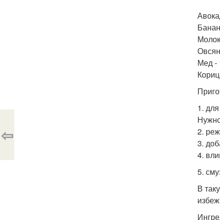
Авокад
Банан 
Молок
Овсяны
Мед - 
Кориц
Приго
1. дл
Нужно
⇦
2. ре
3. до
4. вл
5. сму
В так
избеж
Ингре