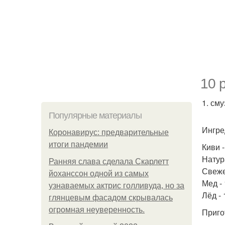
10 
1. сму
Популярные материалы
Ингре
Коронавирус: предварительные
итоги пандемии
Киви -
Натура
Ранняя слава сделала Скарлетт
Свеже
йоханссон одной из самых
Мед - 
узнаваемых актрис голливуда, но за
Лёд - 
глянцевым фасадом скрывалась
огромная неуверенность.
Приго