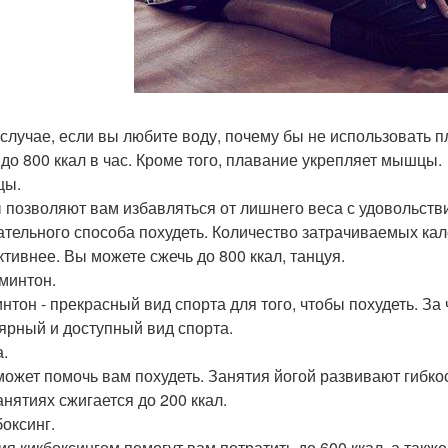
 случае, если вы любите воду, почему бы не использовать
 до 800 ккал в час. Кроме того, плавание укрепляет мышцы.
цы.
 позволяют вам избавляться от лишнего веса с удовольствие
ательного способа похудеть. Количество затрачиваемых ка
тивнее. Вы можете сжечь до 800 ккал, танцуя.
дминтон.
нтон - прекрасный вид спорта для того, чтобы похудеть. За 
ярный и доступный вид спорта.
а.
может помочь вам похудеть. Занятия йогой развивают гибк
анятиях сжигается до 200 ккал.
боксинг.
ия кикбоксингом помогут вам потратить до 600 ккал, а такж