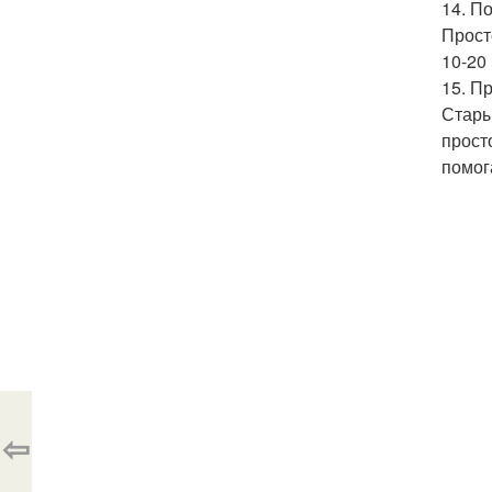
14. П
Прост
10-20 
15. П
Стары
прост
помог
⇦