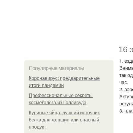
16 
1. ез
Внима
Популярные материалы
так о
Коронавирус: предварительные
час.
итоги пандемии
2. аэр
Профессиональные секреты
Актив
косметолога из Голливуда
регул
3. пл
Куриные яйца: лучший источник
белка для женщин или опасный
продукт