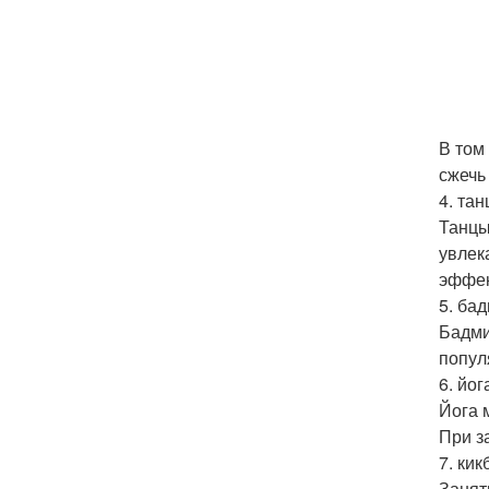
В том
сжечь
4. тан
Танцы
увлек
эффек
5. ба
Бадми
попул
6. йог
Йога 
При з
7. кик
Занят