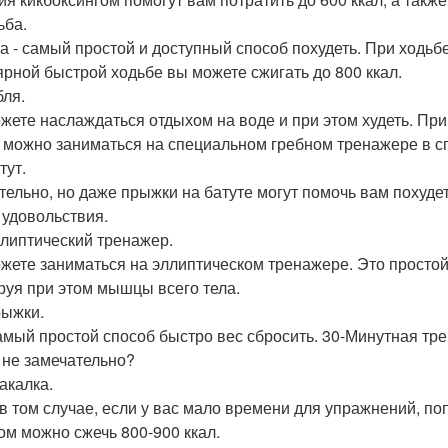
ьба.
а - самый простой и доступный способ похудеть. При ходьб
ярной быстрой ходьбе вы можете сжигать до 800 ккал.
бля.
жете наслаждаться отдыхом на воде и при этом худеть. При а
 можно заниматься на специальном гребном тренажере в с
тут.
тельно, но даже прыжки на батуте могут помочь вам похудет
 удовольствия.
ллиптический тренажер.
жете заниматься на эллиптическом тренажере. Это простой 
руя при этом мышцы всего тела.
рыжки.
амый простой способ быстро вес сбросить. 30-Минутная тре
 не замечательно?
акалка.
в том случае, если у вас мало времени для упражнений, по
ом можно сжечь 800-900 ккал.