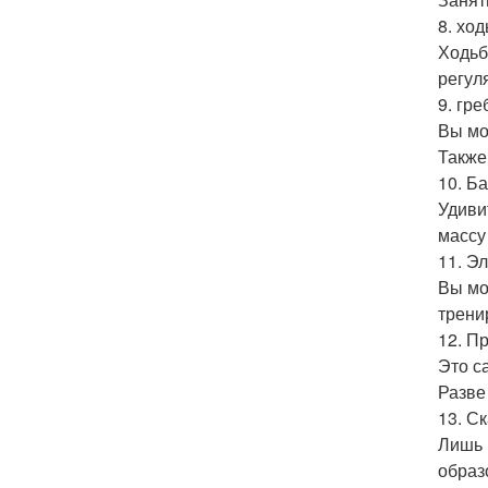
8. ход
Ходьб
регул
9. гре
Вы мо
Также
10. Ба
Удиви
массу
11. Э
Вы мо
трени
12. П
Это с
Разве
13. Ск
Лишь 
образ