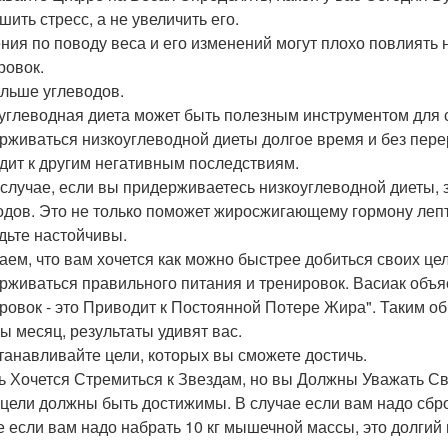
шить стресс, а не увеличить его.
ния по поводу веса и его изменений могут плохо повлиять
ровок.
ольше углеводов.
углеводная диета может быть полезным инструментом для с
рживаться низкоуглеводной диеты долгое время и без пере
дит к другим негативным последствиям.
 случае, если вы придерживаетесь низкоуглеводной диеты, 
одов. Это не только поможет жиросжигающему гормону леп
удьте настойчивы.
аем, что вам хочется как можно быстрее добиться своих це
рживаться правильного питания и тренировок. Васиак объ
ровок - это Приводит к Постоянной Потере Жира". Таким о
бы месяц, результаты удивят вас.
станавливайте цели, которых вы сможете достичь.
ь Хочется Стремиться к Звездам, но вы Должны Уважать Сво
цели должны быть достижимы. В случае если вам надо сброси
е если вам надо набрать 10 кг мышечной массы, это долгий 