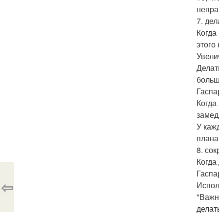
непра
7. дел
Когда
этого
Увели
Делат
больш
Гаспа
Когда
замед
У каж
плана
8. со
Когда
Гаспа
⇦
Испол
"Важн
делат