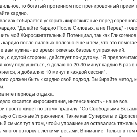
вильное, то богатый протеином посттренировочный прием 
айте кардио.
 васиак собирается ускорить жиросжигание перед соревнов
 кардио. "Делайте Кардио После Силовых, а не Перед" - го
чить мой Жиросжигательный Потенциал, так как Гликоген
ь кардио после силовых полезно еще и тем, что это помогае
е вам нужна - во время тяжелых базовых упражнений.
ри, с другой стороны, действует по-другому. "Я предпочитаю
 я хочу подсушиться, я делаю по 20-30 минут кардио 5 раз 
ляется, я добавляю 10 минут к каждой сессии".
дого должен быть к кардио свой подход. Выбирайте метод, 
м.
кратите периоды отдыха.
 дело касается жиросжигания, интенсивность - наше все.
ри просто живет по этому правилу. "Со Свободными Весам
ьзую Сложные Упражнения, Такие как Суперсеты и Дропсе
ый смысл тут в том, чтобы упражнения оставались тяжелым
ь многоповторку с легкими весами. Внимание! Только в том 