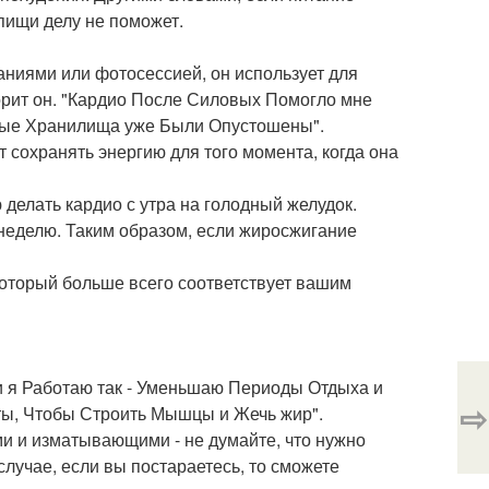
пищи делу не поможет.
аниями или фотосессией, он использует для
ворит он. "Кардио После Силовых Помогло мне
овые Хранилища уже Были Опустошены".
т сохранять энергию для того момента, когда она
 делать кардио с утра на голодный желудок.
в неделю. Таким образом, если жиросжигание
который больше всего соответствует вашим
и я Работаю так - Уменьшаю Периоды Отдыха и
⇨
ты, Чтобы Строить Мышцы и Жечь жир".
и и изматывающими - не думайте, что нужно
случае, если вы постараетесь, то сможете