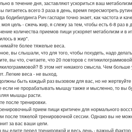
льно в течение дня, заставляют ускориться ваш метаболизм,
вы питаетесь всего 3 раза в день, время пересмотреть рутин
да бодибилдинга Рич гаспари точно знает, как частота и ка
 моя цель - сжечь жир, я слежу за тем, чтобы есть 6-8 раз 
чение количества приемов пищи ускоряет метаболизм и в ит
илось в жир".
днимайте более тяжелые веса.
ное, вы слышали, что для того, чтобы похудеть, надо дела
ите, вы что, считаете, что 20 повторов с пятикилограммовой
икилограммовой? В этом нет никакого смысла. Чем больше 
т. Легкие веса - не выход.
должны быть каждый раз вызовом для вас, но не жертвуйте
е если не прорабатывать мышцу также и мысленно, то вы б
вляя мышцы расти.
ьте после тренировки.
ренировочный прием пищи критичен для нормального восс
ии после тяжелой тренировочной сессии. Однако вы не може
нит за вас ваши цели.
то вы едите перед тренировкой и весь день - важный фактор