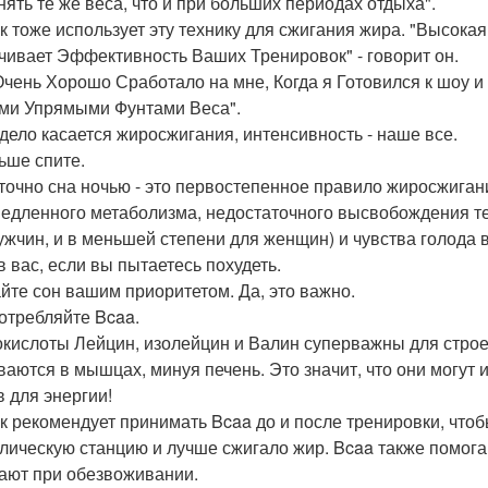
нять те же веса, что и при больших периодах отдыха".
к тоже использует эту технику для сжигания жира. "Высок
чивает Эффективность Ваших Тренировок" - говорит он.
Очень Хорошо Сработало на мне, Когда я Готовился к шоу и
и Упрямыми Фунтами Веса".
 дело касается жиросжигания, интенсивность - наше все.
льше спите.
точно сна ночью - это первостепенное правило жиросжигани
медленного метаболизма, недостаточного высвобождения т
ужчин, и в меньшей степени для женщин) и чувства голода в
в вас, если вы пытаетесь похудеть.
йте сон вашим приоритетом. Да, это важно.
потребляйте Bcaa.
кислоты Лейцин, изолейцин и Валин суперважны для строе
ваются в мышцах, минуя печень. Это значит, что они могут 
в для энергии!
к рекомендует принимать Bcaa до и после тренировки, что
лическую станцию и лучше сжигало жир. Bcaa также помог
ают при обезвоживании.