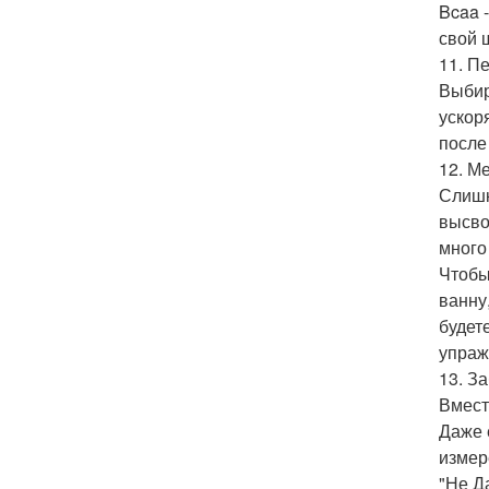
Bcaa 
свой 
11. П
Выбир
ускор
после
12. М
Слишк
высво
много
Чтобы
ванну
будет
упраж
13. З
Вмест
Даже 
измер
"Не Д