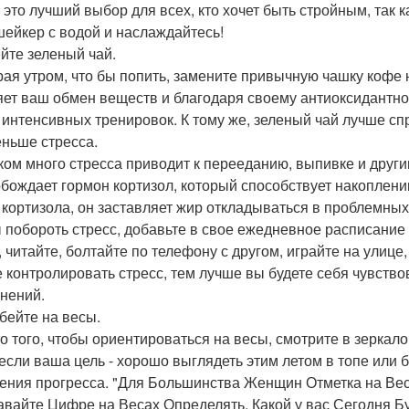
- это лучший выбор для всех, кто хочет быть стройным, так 
шейкер с водой и наслаждайтесь!
ейте зеленый чай.
ая утром, что бы попить, замените привычную чашку кофе н
яет ваш обмен веществ и благодаря своему антиоксидантн
 интенсивных тренировок. К тому же, зеленый чай лучше сп
еньше стресса.
ом много стресса приводит к перееданию, выпивке и друг
бождает гормон кортизол, который способствует накоплению
 кортизола, он заставляет жир откладываться в проблемных
 побороть стресс, добавьте в свое ежедневное расписание
, читайте, болтайте по телефону с другом, играйте на улице
е контролировать стресс, тем лучше вы будете себя чувство
нений.
абейте на весы.
о того, чтобы ориентироваться на весы, смотрите в зеркало,
если ваша цель - хорошо выглядеть этим летом в топе или б
ения прогресса. "Для Большинства Женщин Отметка на Весах
авайте Цифре на Весах Определять, Какой у вас Сегодня Бу