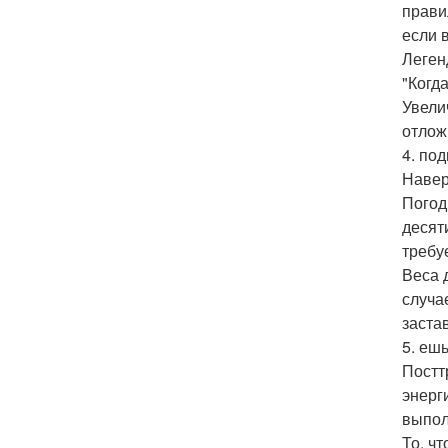
прави
если 
Леген
"Когда
Увели
отлож
4. по
Навер
Погод
десят
требуе
Веса 
случа
заста
5. еш
Постт
энерг
выпол
То, ч