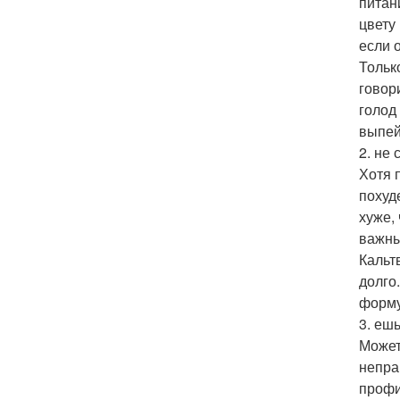
питан
цвету
если 
Тольк
говор
голод
выпей
2. не
Хотя 
похуд
хуже,
важны
Кальт
долго
форму
3. ешь
Может
непра
профи