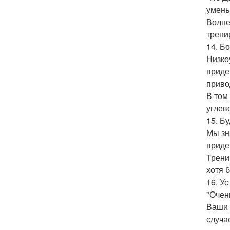
умень
Волне
трени
14. Б
Низко
приде
приво
В том
углев
15. Б
Мы зн
приде
Трени
хотя 
16. У
"Очен
Ваши 
случа