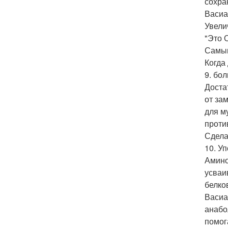
сохра
Васиа
Увели
"Это 
Самым
Когда
9. бо
Доста
от за
для м
проти
Сдела
10. У
Амино
усваи
белко
Васиа
анабо
помог