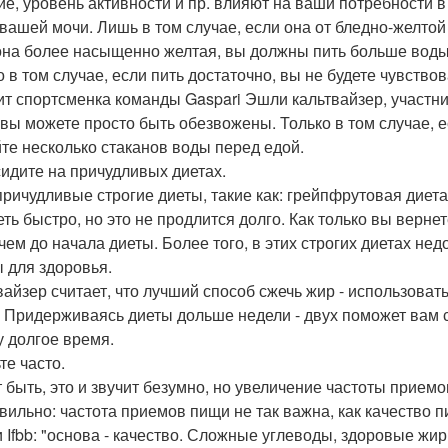
ие, уровень активности и пр. влияют на ваши потребности в 
 вашей мочи. Лишь в том случае, если она от бледно-желтой
она более насыщенно желтая, вы должны пить больше воды
о в том случае, если пить достаточно, вы не будете чувство
ит спортсменка команды Gaspari Эшли кальтвайзер, участница
 вы можете просто быть обезвожены. Только в том случае, е
те несколько стаканов воды перед едой.
 сидите на причудливых диетах.
причудливые строгие диеты, такие как: грейпфрутовая диета
еть быстро, но это не продлится долго. Как только вы верне
 чем до начала диеты. Более того, в этих строгих диетах н
 для здоровья.
вайзер считает, что лучший способ сжечь жир - использоват
. Придерживаясь диеты дольше недели - двух поможет вам 
 долгое время.
те часто.
 быть, это и звучит безумно, но увеличение частоты приемо
вильно: частота приемов пищи не так важна, как качество п
 Ifbb: "основа - качество. Сложные углеводы, здоровые ж