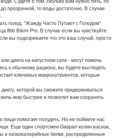
воде. Судите о том, сколько вам нужно пить, по
 до прозрачной, то воды достаточно. В случае
.
вать голод. "Жажду Часто Путают с Голодом"
 Ifbb Bikini Pro. В случае если вы чувствуйте
сли вы подозреваете что это ваш случай, просто
 или диета на капустном супе - могут помочь
тесь к обычному рациону, вы будете выглядеть
едостает ключевых макронутриентов, которые
ь диету, которой вы сможете придерживаться
сжечь жир быстрее и позволит вам сохранять
в пищи помогает похудеть. Но не поймите нас
ищи. Еще один спортсмен Gaspari колин васиак,
иры и низкокалорийные белки, распределенные