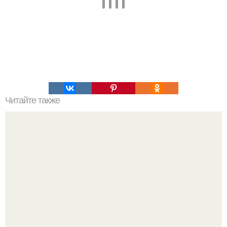
Читайте также
Что значит ухаживать за собой. Забота о себе, уход за
собой...