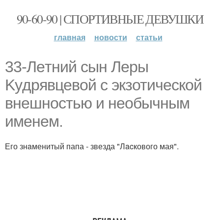
90-60-90 | СПОРТИВНЫЕ ДЕВУШКИ
главная
новости
статьи
33-Лeтний сын Леры
Kyдрявцевой с экзотической
внeшностью и нeoбычным
именем.
Его знaменитый папа - звезда "Лacкового мая".