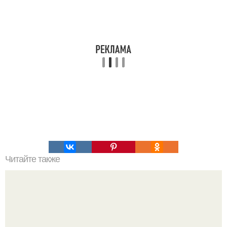
Читайте также