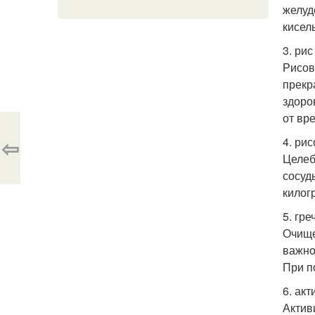
желуд
кисел
3. ри
Рисов
прекр
здоро
от вр
⇦
4. ри
Целеб
сосуд
килог
5. гр
Очище
важно
При п
6. ак
Актив