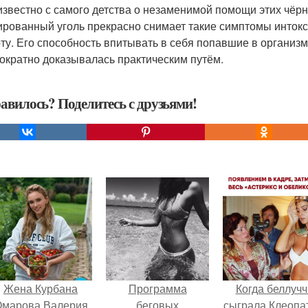
известно с самого детства о незаменимой помощи этих чёрн
ированный уголь прекрасно снимает такие симптомы интокси
ту. Его способность впитывать в себя попавшие в организм
ократно доказывалась практическим путём.
авилось? Поделитесь с друзьями!
Жена Курбана
Программа
Когда беллучч
марова Валерия
беговых
сыграла Клеопа