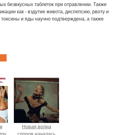
ых безвкусных таблеток при отравлении. Также
кации как - вздутие живота, диспепсию, рвоту и
 токсины и яды научно подтверждена, а также
и
Новая волна
тру,
споров началась