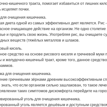
очно-кишечного тракта, помогает избавиться от лишних кил
ь исцеляет почки.
с для очищения кишечника.
ая диета одной из самых эффективных диет является. Рис -
асное очищающее действие на организм. Не одно столетие 
вье и продлить свою жизнь. Употребляя рис, вы очищаете су
едных веществ (тяжёлых металлов и шлаков.
совый кисель.
ное средство на основе рисового киселя и гречневой муки 
ы и желудочно-кишечный тракт, кроме того, данное средств
раммов.
ечка для очищения кишечника.
ние гречневыми зёрнами древним высокоэффективным спо
 знать, что если организм сильно зашлакован, то такое леч
оявлении таких симптомов дискомфорта перейдите на горо
тивированный уголь для очищения кишечника.
ированный уголь является дешёвым и доступным средством