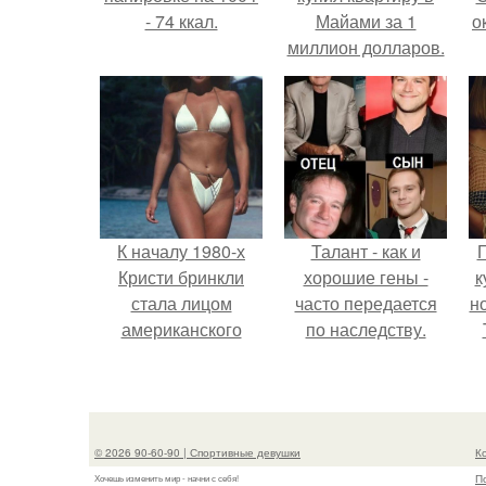
- 74 ккал.
Майами за 1
о
миллион долларов.
М
к
К началу 1980-х
Талант - как и
Г
Кристи бринкли
хорошие гены -
к
стала лицом
часто передается
н
американского
по наследству.
моделинга и
т
главным
воплощением
естественной
© 2026 90-60-90 | Спортивные девушки
К
привлекательности.
П
Хочешь изменить мир - начни с себя!