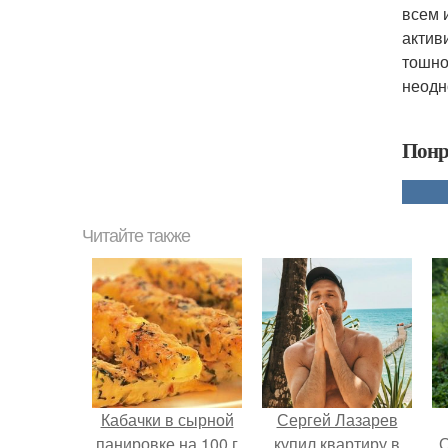
всем 
актив
тошно
неодн
Понр
Читайте также
Кабачки в сырной
Сергей Лазарев
панировке на 100 г
купил квартиру в
О