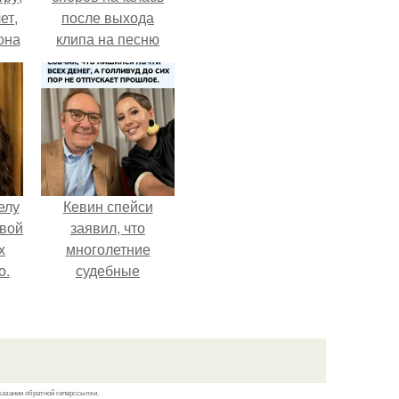
ет,
после выхода
она
клипа на песню
а
Petal.
ры.
елу
Кевин спейси
вой
заявил, что
х
многолетние
о.
судебные
разбирательства
практически
уничтожили его
состояние.
казании обратной гиперссылки.