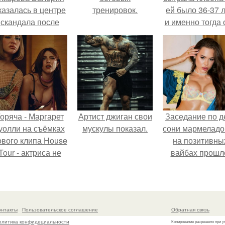
казалась в центре
тренировок.
ей было 36-37 л
скандала после
и именно тогда 
визита блогера
находилась н
арины ильиной в
вершине карье
её
осметологическую
клинику.
оряча - Маргарет
Артист джиган свои
Заседание по д
уолли на съёмках
мускулы показал.
сони мармеладо
ового клипа House
на позитивны
Tour - актриса не
вайбах прошл
олько появилась в
кадре, но и
выступила в роли
сорежиссёра
онтакты
Пользовательское соглашение
Обратная связь
проекта.
олитика конфидециальности
Копирование разрешено при у