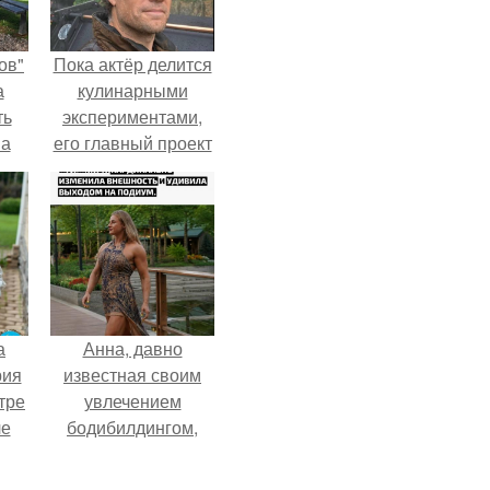
ов"
Пока актёр делится
а
кулинарными
ть
экспериментами,
 а
его главный проект
.
сделал серьёзный
шаг вперёд.
а
Анна, давно
рия
известная своим
тре
увлечением
ле
бодибилдингом,
а
впервые
й в
попробовала себя