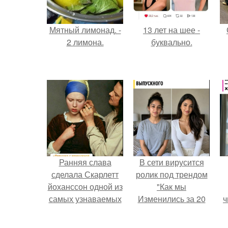
Мятный лимонад. -
13 лет на шее -
2 лимона.
буквально.
Ранняя слава
В сети вирусится
сделала Скарлетт
ролик под трендом
йоханссон одной из
"Как мы
самых узнаваемых
Изменились за 20
ч
актрис голливуда,
лет".
но за глянцевым