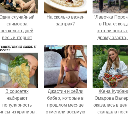
Один случайный
На сколько важен
"Лавочка Порок
снимок за
завтрак?
в Праге: когд
несколько дней
хотели показа
весь интернет
драму азарта,
облетел.
получился 18+
В соцсетях
Джастин и хейли
Жена Курбан
набирают
бибер, которые в
Омарова Вале
популярность
прошлом месяце
оказалась в цен
ипсы из крапивы,
отметили восьмую
скандала пос
которые
годовщину
визита блогер
пользователи в
помолвки, показали
Марины ильино