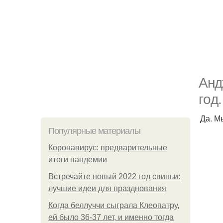
Анд
гoд.
Да. М
Популярные материалы
Коронавирус: предварительные
итоги пандемии
Встречайте новый 2022 год свиньи:
лучшие идеи для празднования
Когда беллуччи сыграла Клеопатру,
ей было 36-37 лет, и именно тогда