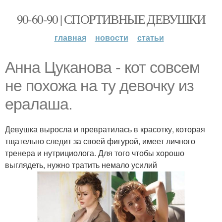
90-60-90 | СПОРТИВНЫЕ ДЕВУШКИ
главная
новости
статьи
Анна Цуканова - кот совсем
не похожа на ту девочку из
ералаша.
Девушка выросла и превратилась в красотку, которая
тщательно следит за своей фигурой, имеет личного
тренера и нутрициолога. Для того чтобы хорошо
выглядеть, нужно тратить немало усилий