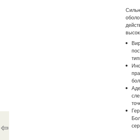
Силь
оболо
дейст
высок
Вир
пос
тип
Инф
пра
бол
Аде
сле
точ
Гер
Бол
⇦
сер