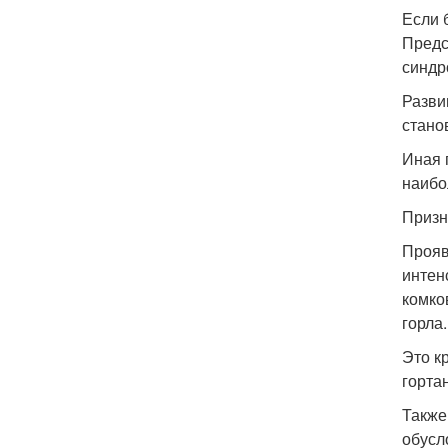
Если 
Предс
синдр
Разви
стано
Иная 
наибо
Призн
Прояв
интен
комко
горла.
Это к
горта
Также
обусл