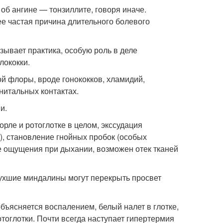
 об ангине — тонзиллите, говоря иначе.
е частая причина длительного болевого
зывает практика, особую роль в деле
лококки.
й флоры, вроде гонококков, хламидий,
нитальных контактах.
и.
рле и ротоглотке в целом, экссудация
), становление гнойных пробок (особых
е ощущения при дыхании, возможен отек тканей
пухшие миндалины могут перекрыть просвет
бъясняется воспалением, белый налет в глотке,
оглотки. Почти всегда наступает гипертермия