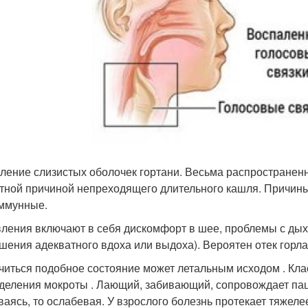
ление слизистых оболочек гортани. Весьма распространенн
тной причиной непреходящего длительного кашля. Причины
ммунные.
ления включают в себя дискомфорт в шее, проблемы с дых
шения адекватного вдоха или выдоха). Вероятен отек горла
читься подобное состояние может летальным исходом . Кл
тделения мокроты . Лающий, забивающий, сопровождает паци
ваясь, то ослабевая. У взрослого болезнь протекает тяжеле