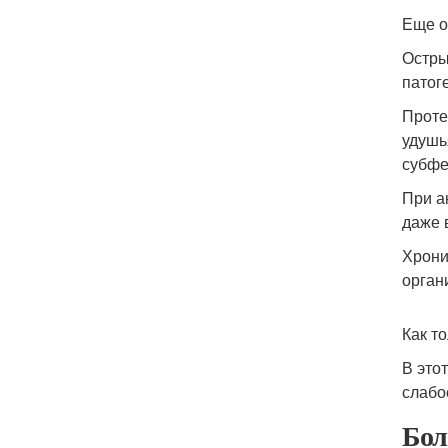
Еще о
Остры
патог
Проте
удушь
субфе
При а
даже 
Хрони
орган
Как т
В это
слабо
Бол