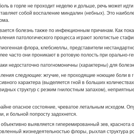
боль в горле не проходит неделю и дольше, речь может идти
тавляет собой воспаление миндалин (небных). Это наиболе
ома.
вается болезнь также по инфекционным причинам. Как пока
вления патологического процесса играют золотистые стафи
пиогенная флора, клебсиеллы, представители нестандартно
лее часто они проникают в ротовую полость при орально-ге
аки недостаточно патогномоничны (характерны) для болезн
ления следующие: жгучие, не проходящие ноющие боли в го
сивного характера (выделяется гной в больших количествах
видных структур с резким гнилостным запахом), неприятны
райне опасное состояние, чреватое летальным исходом. О
ни, и больной попросту задохнется.
 объективно выявляется гиперемированный зев, краснота о
овленный жизнедеятельностью флоры, рыхлая структура рот