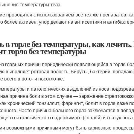
ышение температуры тела.
ие проводится с использованием все тех же препаратов, ка
о более активен, упор делают на антисептики и антибакте
ь в горле без температуры, как лечит
ит горло без температуры
из главных причин периодически появляющейся в горле бол
ую выполняет ротовая полость. Вирусы, бактерии, попадаю
е всего в рото- и носоглотке.
емпературы и патологических выделений из носа подозрев
ная причина боли в этом случае — заражение стрептококко
 как хронический тонзиллит, фарингит, болит в горле даже
енного. Часто причина больного горла заключается в попад
ющего патологического содержимого (соплей) из пазух носа
ми возможными причинами могут быть кариозные процессы 