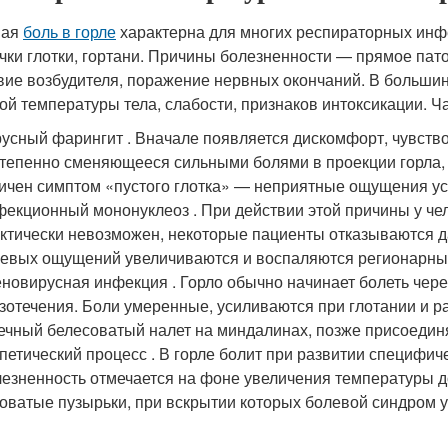
ная
боль в горле
характерна для многих респираторных инф
чки глотки, гортани. Причины болезненности — прямое пат
вие возбудителя, поражение нервных окончаний. В большин
ой температуры тела, слабости, признаков интоксикации. Ч
усный фарингит . Вначале появляется дискомфорт, чувство
тепенно сменяющееся сильными болями в проекции горла,
ичен симптом «пустого глотка» — неприятные ощущения у
екционный мононуклеоз . При действии этой причины у чел
ктически невозможен, некоторые пациенты отказываются 
евых ощущений увеличиваются и воспаляются регионарн
новирусная инфекция . Горло обычно начинает болеть чере
зотечения. Боли умеренные, усиливаются при глотании и р
ечный белесоватый налет на миндалинах, позже присоедин
петический процесс . В горле болит при развитии специфи
езненность отмечается на фоне увеличения температуры до
оватые пузырьки, при вскрытии которых болевой синдром у