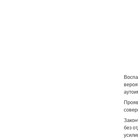
Воспа
вероя
аутои
Прояв
совер
Закон
без о
усили