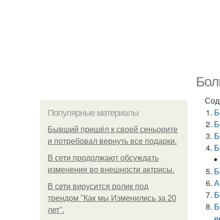
Бол
Сод
Б
Популярные материалы
Б
Бывший пришёл к своей сеньорите
Б
и потребовал вернуть все подарки.
Б
В сети продолжают обсуждать
изменения во внешности актрисы.
Б
А
В сети вирусится ролик под
Б
трендом "Как мы Изменились за 20
Б
лет".
е