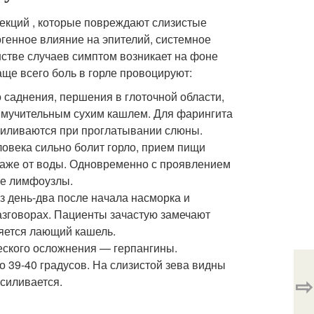
екций , которые повреждают слизистые
огенное влияние на эпителий, системное
стве случаев симптом возникает на фоне
аще всего боль в горле провоцируют:
 саднения, першения в глоточной области,
 мучительным сухим кашлем. Для фарингита
силиваются при проглатывании слюны.
овека сильно болит горло, прием пищи
даже от воды. Одновременно с проявлением
ые лимфоузлы.
з день-два после начала насморка и
азговорах. Пациенты зачастую замечают
яется лающий кашель.
ческого осложнения — герпангины.
 39-40 градусов. На слизистой зева видны
⇨
силивается.