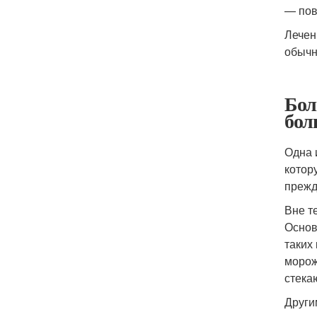
— пов
Лечен
обычн
Бол
бол
Одна 
котор
прежд
Вне т
Основ
таких
морож
стека
Други