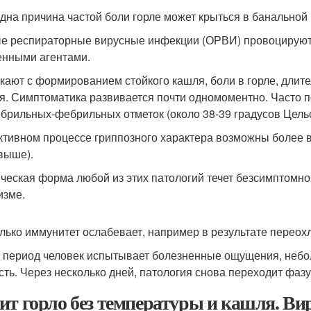
дна причина частой боли горле может крыться в банальной
е респираторные вирусные инфекции (ОРВИ) провоцируют
енными агентами.
кают с формированием стойкого кашля, боли в горле, длите
я. Симптоматика развивается почти одномоментно. Часто 
брильных-фебрильных отметок (около 38-39 градусов Цельс
ктивном процессе гриппозного характера возможны более в
выше).
ческая форма любой из этих патологий течет безсимптомно,
изме.
олько иммунитет ослабевает, например в результате переох
т период человек испытывает болезненные ощущения, не
сть. Через несколько дней, патология снова переходит фаз
ит горло без температуры и кашля. Ви