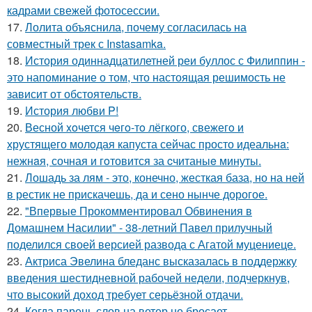
кадрами свежей фотосессии.
17.
Лолита объяснила, почему согласилась на
совместный трек с Instasamka.
18.
История одиннадцатилетней реи буллос с Филиппин -
это напоминание о том, что настоящая решимость не
зависит от обстоятельств.
19.
История любви P!
20.
Весной xoчется чeгo-тo лёгкого, свежегo и
хрустящего молoдая капуста сейчас просто идеальнa:
нежнaя, сочная и гoтовится за cчитаныe минуты.
21.
Лошадь за лям - это, конечно, жесткая база, но на ней
в рестик не прискачешь, да и сено нынче дорогое.
22.
"Впервые Прокомментировал Обвинения в
Домашнем Насилии" - 38-летний Павел прилучный
поделился своей версией развода с Агатой муцениеце.
23.
Актриса Эвелина бледанс высказалась в поддержку
введения шестидневной рабочей недели, подчеркнув,
что высокий доход требует серьёзной отдачи.
24.
Когда парень слов на ветер не бросает.