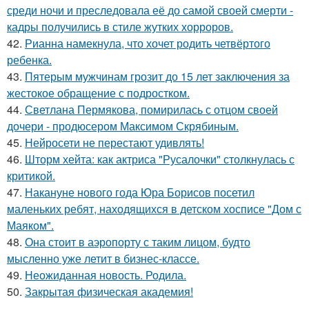
среди ночи и преследовала её до самой своей смерти -
кадры получились в стиле жутких хорроров.
42.
Рианна намекнула, что хочет родить четвёртого
ребенка.
43.
Пятерым мужчинам грозит до 15 лет заключения за
жестокое обращение с подростком.
44.
Светлана Пермякова, помирилась с отцом своей
дочери - продюсером Максимом Скрябиным.
45.
Нейросети не перестают удивлять!
46.
Шторм хейта: как актриса "Русалочки" столкнулась с
критикой.
47.
Накануне нового года Юра Борисов посетил
маленьких ребят, находящихся в детском хосписе "Дом с
Маяком".
48.
Она стоит в аэропорту с таким лицом, будто
мысленно уже летит в бизнес-классе.
49.
Неожиданная новость. Родила.
50.
Закрытая физическая академия!