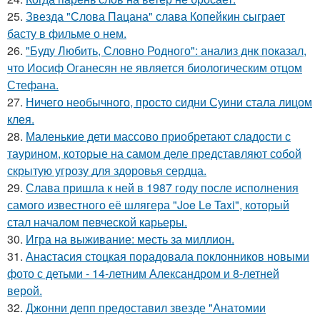
25.
Звезда "Слова Пацана" слава Копейкин сыграет
басту в фильме о нем.
26.
"Буду Любить, Словно Родного": анализ днк показал,
что Иосиф Оганесян не является биологическим отцом
Стефана.
27.
Ничего необычного, просто сидни Суини стала лицом
клея.
28.
Маленькие дети массово приобретают сладости с
таурином, которые на самом деле представляют собой
скрытую угрозу для здоровья сердца.
29.
Слава пришла к ней в 1987 году после исполнения
самого известного её шлягера "Joe Le Taxi", который
стал началом певческой карьеры.
30.
Игра на выживание: месть за миллион.
31.
Анастасия стоцкая порадовала поклонников новыми
фото с детьми - 14-летним Александром и 8-летней
верой.
32.
Джонни депп предоставил звезде "Анатомии