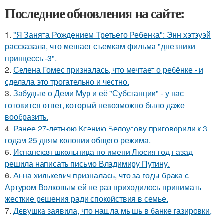
Последние обновления на сайте:
1.
"Я Занята Рождением Третьего Ребенка": Энн хэтэуэй
рассказала, что мешает съемкам фильма "дневники
принцессы-3".
2.
Селена Гомес призналась, что мечтает о ребёнке - и
сделала это трогательно и честно.
3.
Забудьте о Деми Мур и её "Субстанции" - у нас
готовится ответ, который невозможно было даже
вообразить.
4.
Ранее 27-летнюю Ксению Белоусову приговорили к 3
годам 25 дням колонии общего режима.
5.
Испанская школьница по имени Люсия год назад
решила написать письмо Владимиру Путину.
6.
Анна хилькевич призналась, что за годы брака с
Артуром Волковым ей не раз приходилось принимать
жесткие решения ради спокойствия в семье.
7.
Девушка заявила, что нашла мышь в банке газировки,