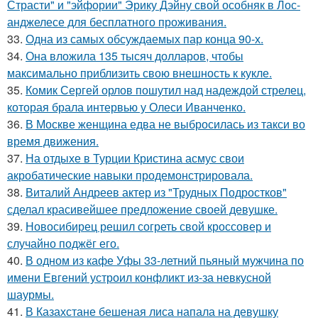
Страсти" и "эйфории" Эрику Дэйну свой особняк в Лос-
анджелесе для бесплатного проживания.
33.
Одна из самых обсуждаемых пар конца 90-х.
34.
Она вложила 135 тысяч долларов, чтобы
максимально приблизить свою внешность к кукле.
35.
Комик Сергей орлов пошутил над надеждой стрелец,
которая брала интервью у Олеси Иванченко.
36.
В Москве женщина едва не выбросилась из такси во
время движения.
37.
На отдыхе в Турции Кристина асмус свои
акробатические навыки продемонстрировала.
38.
Виталий Андреев актер из "Трудных Подростков"
сделал красивейшее предложение своей девушке.
39.
Новосибирец решил согреть свой кроссовер и
случайно поджёг его.
40.
В одном из кафе Уфы 33-летний пьяный мужчина по
имени Евгений устроил конфликт из-за невкусной
шаурмы.
41.
В Казахстане бешеная лиса напала на девушку