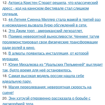
12.
Актриса Кристен Стюарт решила, что классический
дресс - код на каннском фестивале стал слишком
скучным.
13.
44-Летняя Сиенна Миллер стала мамой в третий раз
и неожиданно вызвала бурю обсуждений в сети.
14.
Это Джим торп - американский легкоатлет.
15.
Пример невероятной выносливости: Ченнинг татум
продемонстрировал свои физические трансформации
ради ролей в кино.
16.
В алматы появилась инсталляция, от которой
мурашки.
17.
Юлия Михалкова из "Уральских Пельменей" выглядит
так, будто время для неё остановилось.
18.
Самая высокая модель россии нашла себе
идеальную пару.
19.
Магия переодевания: невероятная скорость на
сцене!
20.
Энн хэтэуэй откровенно рассказала о борьбе с
дисморфией тела.