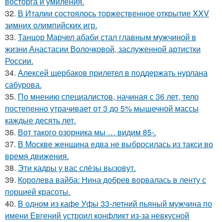
восторга и умиления.
32.
В Италии состоялось торжественное открытие XXV
зимних олимпийских игр.
33.
Танцор Марчел абаби стал главным мужчиной в
жизни Анастасии Волочковой, заслуженной артистки
России.
34.
Алексей щербаков прилетел в поддержать нурлана
сабурова.
35.
По мнению специалистов, начиная с 36 лет, тело
постепенно утрачивает от 3 до 5% мышечной массы
каждые десять лет.
36.
Вот такого озорника мы … видим 85-.
37.
В Москве женщина едва не выбросилась из такси во
время движения.
38.
Эти кадры у вас слёзы вызовут.
39.
Королева вайба: Нина добрев ворвалась в ленту с
порцией красоты.
40.
В одном из кафе Уфы 33-летний пьяный мужчина по
имени Евгений устроил конфликт из-за невкусной