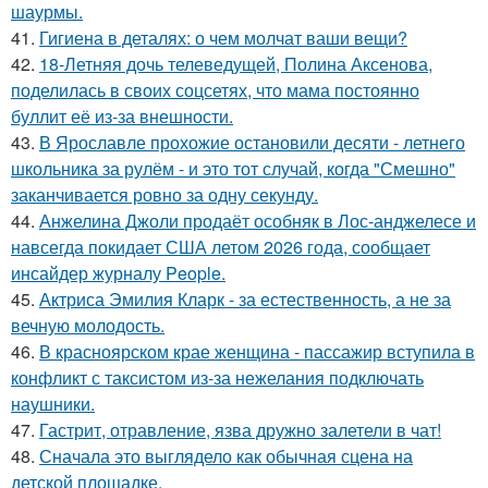
шаурмы.
41.
Гигиена в деталях: о чем молчат ваши вещи?
42.
18-Летняя дочь телеведущей, Полина Аксенова,
поделилась в своих соцсетях, что мама постоянно
буллит её из-за внешности.
43.
В Ярославле прохожие остановили десяти - летнего
школьника за рулём - и это тот случай, когда "Смешно"
заканчивается ровно за одну секунду.
44.
Анжелина Джоли продаёт особняк в Лос-анджелесе и
навсегда покидает США летом 2026 года, сообщает
инсайдер журналу People.
45.
Актриса Эмилия Кларк - за естественность, а не за
вечную молодость.
46.
В красноярском крае женщина - пассажир вступила в
конфликт с таксистом из-за нежелания подключать
наушники.
47.
Гастрит, отравление, язва дружно залетели в чат!
48.
Сначала это выглядело как обычная сцена на
детской площадке.