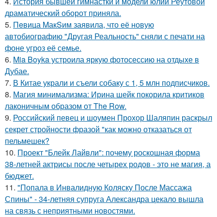
4.
История бывшей гимнастки и модели юлии Реутовой
драматический оборот приняла.
5.
Пeвица MакSим заявила, что её новую
автобиографию "Другая Реальность" сняли с печати на
фоне угроз её семье.
6.
Mia Boyka устроила яркую фотосессию на отдыхе в
Дубае.
7.
В Китае украли и съели собаку с 1, 5 млн подписчиков.
8.
Магия минимализма: Ирина шейк покорила критиков
лаконичным образом от The Row.
9.
Российский певец и шоумен Прохор Шаляпин раскрыл
секрет стройности фразой "как можно отказаться от
пельмешек?
10.
Проект "Блейк Лайвли": почему роскошная форма
38-летней актрисы после четырех родов - это не магия, а
бюджет.
11.
"Попала в Инвалидную Коляску После Массажа
Спины" - 34-летняя супруга Александра цекало вышла
на связь с неприятными новостями.