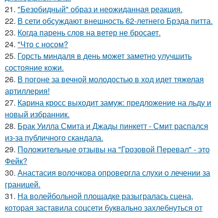
21.
"Безобидный" образ и неожиданная реакция.
22.
В сети обсуждают внешность 62-летнего Брэда питта.
23.
Когда парень слов на ветер не бросает.
24.
"Что с носом?
25.
Горсть миндаля в день может заметно улучшить
состояние кожи.
26.
В погоне за вечной молодостью в ход идет тяжелая
артиллерия!
27.
Карина кросс выходит замуж: предложение на льду и
новый избранник.
28.
Брак Уилла Смита и Джады пинкетт - Смит распался
из-за публичного скандала.
29.
Положительные отзывы на "Грозовой Перевал" - это
Фейк?
30.
Анастасия волочкова опровергла слухи о лечении за
границей.
31.
На волейбольной площадке разыгралась сцена,
которая заставила соцсети буквально захлебнуться от