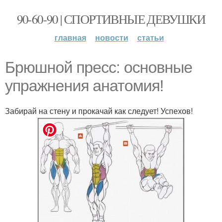
90-60-90 | СПОРТИВНЫЕ ДЕВУШКИ
главная
новости
статьи
Брюшной пресс: основные
упражнения анатомия!
Забирай на стену и прокачай как следует! Успехов!