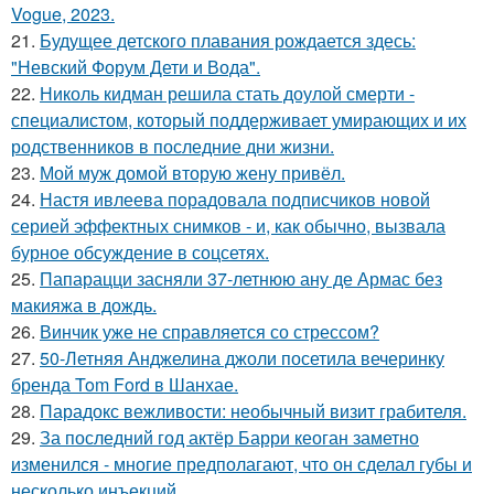
Vogue, 2023.
21.
Будущее детского плавания рождается здесь:
"Невский Форум Дети и Вода".
22.
Николь кидман решила стать доулой смерти -
специалистом, который поддерживает умирающих и их
родственников в последние дни жизни.
23.
Мой муж домой вторую жену привёл.
24.
Настя ивлеева порадовала подписчиков новой
серией эффектных снимков - и, как обычно, вызвала
бурное обсуждение в соцсетях.
25.
Папарацци засняли 37-летнюю ану де Армас без
макияжа в дождь.
26.
Винчик уже не справляется со стрессом?
27.
50-Летняя Анджелина джоли посетила вечеринку
бренда Tom Ford в Шанхае.
28.
Парадокс вежливости: необычный визит грабителя.
29.
За последний год актёр Барри кеоган заметно
изменился - многие предполагают, что он сделал губы и
несколько инъекций.