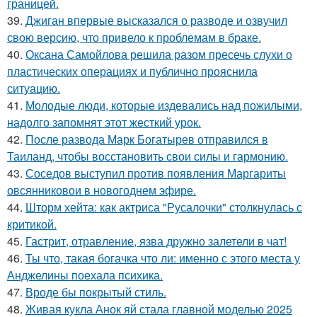
границей.
39.
Джиган впервые высказался о разводе и озвучил
свою версию, что привело к проблемам в браке.
40.
Оксана Самойлова решила разом пресечь слухи о
пластических операциях и публично прояснила
ситуацию.
41.
Молодые люди, которые издевались над пожилыми,
надолго запомнят этот жесткий урок.
42.
После развода Марк Богатырев отправился в
Таиланд, чтобы восстановить свои силы и гармонию.
43.
Соседов выступил против появления Маргариты
овсянниковои в новогоднем эфире.
44.
Шторм хейта: как актриса "Русалочки" столкнулась с
критикой.
45.
Гастрит, отравление, язва дружно залетели в чат!
46.
Ты что, такая богачка что ли: именно с этого места у
Анджелины поехала психика.
47.
Вроде бы покрытый стиль.
48.
Живая кукла Анок яй стала главной моделью 2025