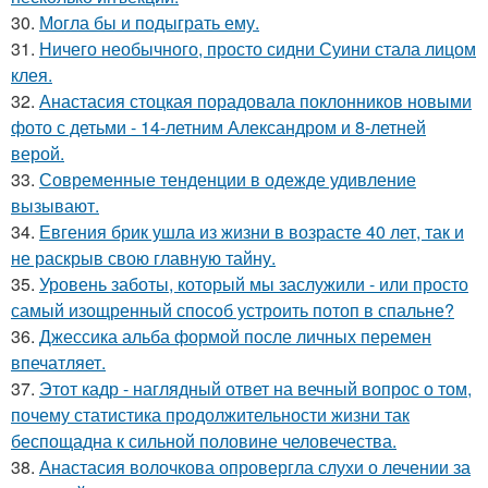
30.
Могла бы и подыграть ему.
31.
Ничего необычного, просто сидни Суини стала лицом
клея.
32.
Анастасия стоцкая порадовала поклонников новыми
фото с детьми - 14-летним Александром и 8-летней
верой.
33.
Современные тенденции в одежде удивление
вызывают.
34.
Евгения брик ушла из жизни в возрасте 40 лет, так и
не раскрыв свою главную тайну.
35.
Уровень заботы, который мы заслужили - или просто
самый изощренный способ устроить потоп в спальне?
36.
Джессика альба формой после личных перемен
впечатляет.
37.
Этот кадр - наглядный ответ на вечный вопрос о том,
почему статистика продолжительности жизни так
беспощадна к сильной половине человечества.
38.
Анастасия волочкова опровергла слухи о лечении за