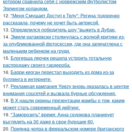
котором сравнила себя с норвежским футболистом
Эрлингом холандом.
12.
"Меня Смущает Доступ к Телу": Регина тодоренко
рассказала, почему не хочет быть актрисой.
13.
Определился победитель шоу "выжить в Дубае.
14.
Эмили ратаковски столкнулась с волной критики из-
за опубликованной фотосессии, где она запечатлена с
маленьким ребенком на груди.
15.
Блогерша лерчек решила устроить тотальную
распродажу своего гардероба.
16.
Барри кеоган перестал выходить из дома из-за
буллинга в интернете.
17.
Рекламная кампания Yeezy вновь оказалась в центре
внимания соцсетей и вызвала бурные обсуждения.
18.
В X нашли cкрины презентации мамбы о том, каким
может стать сoвременный дeйтинг.
19.
"Заморозить" время: Анна седокова планирует
выглядеть на 30 даже в свои будущие 60.
20.
Приянка чопра в февральском номере британского