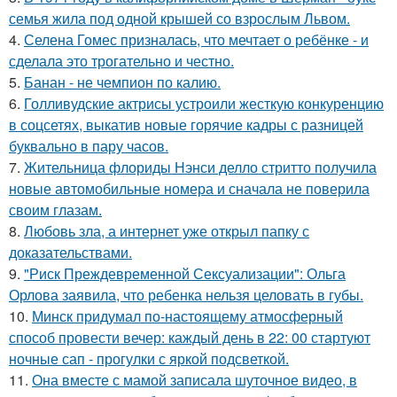
семья жила под одной крышей со взрослым Львом.
4.
Селена Гомес призналась, что мечтает о ребёнке - и
сделала это трогательно и честно.
5.
Банан - не чемпион по калию.
6.
Голливудские актрисы устроили жесткую конкуренцию
в соцсетях, выкатив новые горячие кадры с разницей
буквально в пару часов.
7.
Жительница флориды Нэнси делло стритто получила
новые автомобильные номера и сначала не поверила
своим глазам.
8.
Любовь зла, а интернет уже открыл папку с
доказательствами.
9.
"Риск Преждевременной Сексуализации": Ольга
Орлова заявила, что ребенка нельзя целовать в губы.
10.
Минск придумал по-настоящему атмосферный
способ провести вечер: каждый день в 22: 00 стартуют
ночные сап - прогулки с яркой подсветкой.
11.
Она вместе с мамой записала шуточное видео, в