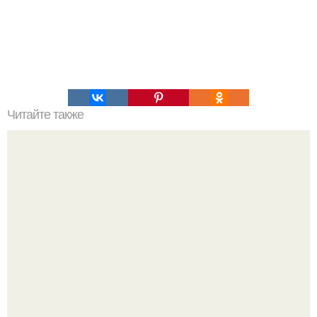
Читайте также
Грушевый рулет из лаваша: супер - перекус!