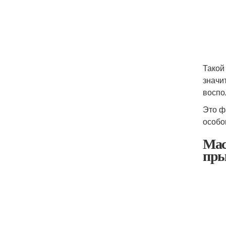
Такой
значи
воспо
Это ф
особо
Мас
пры