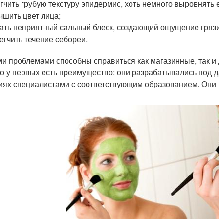
гчить грубую текстуру эпидермис, хоть немного выровнять 
чшить цвет лица;
ать неприятный сальный блеск, создающий ощущение грязи
егчить течение себореи.
ми проблемами способны справиться как магазинные, так и
о у первых есть преимущество: они разрабатывались под 
иях специалистами с соответствующим образованием. Они 