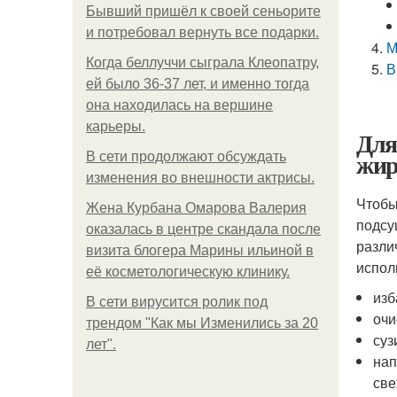
Бывший пришёл к своей сеньорите
и потребовал вернуть все подарки.
М
Когда беллуччи сыграла Клеопатру,
В
ей было 36-37 лет, и именно тогда
она находилась на вершине
карьеры.
Для
жир
В сети продолжают обсуждать
изменения во внешности актрисы.
Чтобы
Жена Курбана Омарова Валерия
подсу
оказалась в центре скандала после
разли
визита блогера Марины ильиной в
испол
её косметологическую клинику.
изб
В сети вирусится ролик под
очи
трендом "Как мы Изменились за 20
суз
лет".
нап
све