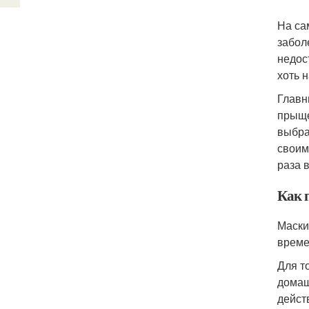
На са
забол
недос
хоть 
Главн
прыще
выбра
своим
раза 
Как 
Маски
време
Для т
домаш
дейст