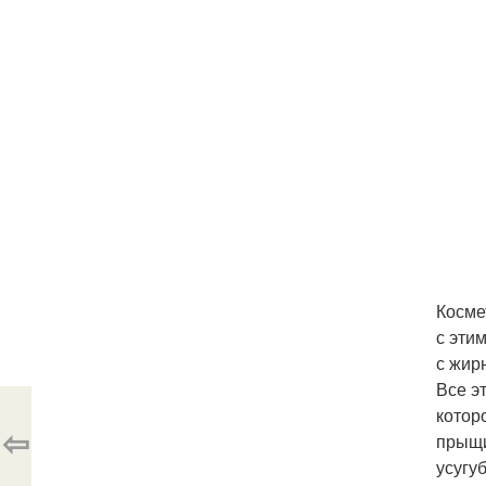
Косме
с эти
с жир
Все э
котор
⇦
прыщи
усугу