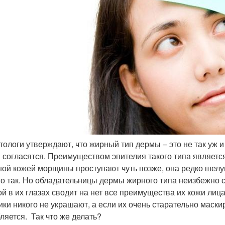
тологи утверждают, что жирный тип дермы – это не так уж и
м согласятся. Преимуществом эпителия такого типа являетс
ной кожей морщины проступают чуть позже, она редко шелу
то так. Но обладательницы дермы жирного типа неизбежно 
ой в их глазах сводит на нет все преимущества их кожи лица
ки никого не украшают, а если их очень старательно маски
бляется. Так что же делать?