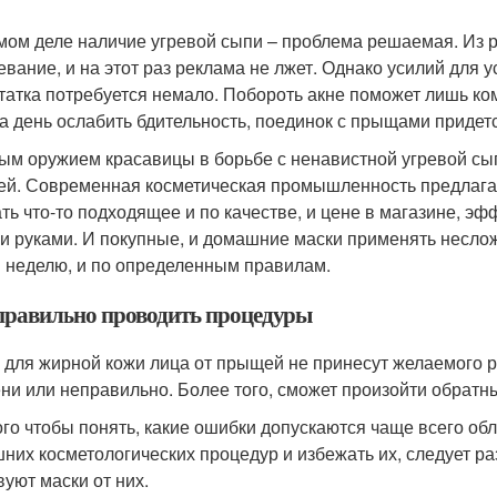
мом деле наличие угревой сыпи – проблема решаемая. Из р
евание, и на этот раз реклама не лжет. Однако усилий для 
татка потребуется немало. Побороть акне поможет лишь ком
на день ослабить бдительность, поединок с прыщами придет
ым оружием красавицы в борьбе с ненавистной угревой сып
й. Современная косметическая промышленность предлагает
ть что-то подходящее и по качестве, и цене в магазине, э
и руками. И покупные, и домашние маски применять несложно
в неделю, и по определенным правилам.
правильно проводить процедуры
 для жирной кожи лица от прыщей не принесут желаемого р
ни или неправильно. Более того, сможет произойти обратн
ого чтобы понять, какие ошибки допускаются чаще всего о
них косметологических процедур и избежать их, следует ра
вуют маски от них.