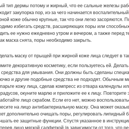
й тип дермы потому и жирный, что ее сальные железы раб
ходит закупорка пор, из-за чего начинается воспалительный
рной коже обычно крупные, так что они легко засоряются. 
одимо избегать средств, расширяющих поры или способных 
дить ее нужно ежедневно утром и вечером, а также перед те
 как маска снята, поры необходимо закрыть.
 делать маску от прыщей при жирной коже лица следует в т
мите декоративную косметику, если пользуетесь ей. Делат
 средства для умывания. Они должны быть сделаны специа
очко и другие подобные средства не подходят. Обычным м
парьте кожу лица, сделав компресс из отвара календулы ил
градусов, окуните марлю и приложите ее к лицу. Повторите 
аботайте лицо скрабом. Если его нет, можно воспользовать
есите на лицо антибактериальную маску. Она может оказы
ет дополнительно очищать поры, регулировать липидный ба
чшать ее защитные функции. Спустя указанное в инструкци
терев лицо мягкой салфеткой (в зависимости от того, что р