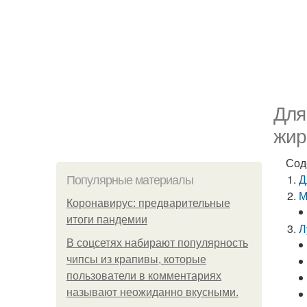
Для
жир
Сод
Д
Популярные материалы
М
Коронавирус: предварительные
итоги пандемии
Л
В соцсетях набирают популярность
чипсы из крапивы, которые
пользователи в комментариях
называют неожиданно вкусными.