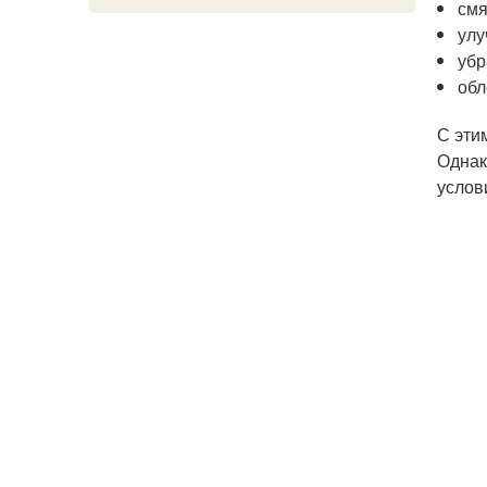
смя
улу
убр
обл
С эти
Однак
услов