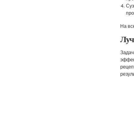
Суз
про
На вс
Луч
Задач
эффек
рецеп
резул