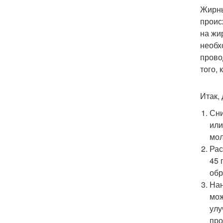
Жирны
проис
на жи
необх
прово
того,
Итак,
Сни
или
мол
Рас
45 
обр
Нан
мож
улу
про