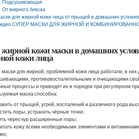
Подсушивающая
От жирного блеска
аски для жирной кожи лица от прыщей в домашних услов
идео СУПЕР МАСКИ ДЛЯ ЖИРНОЙ И КОМБИНИРОВАННО
 жирной кожи маски в домашних услови
ной кожи лица
 маски для жирной, проблемной кожи лица работали, в ни
шивающими, противовоспалительными и очищающими свойст
чные процессы и приводят их в порядок при регулярном п
ьзуемая маска способна:
авить от прыщей, угрей, воспалений и различного рода вы
стить поры, устранить чёрные точки;
ить чересчур расширенные поры;
итать кожу всеми необходимыми элементами и витаминами,
жо;