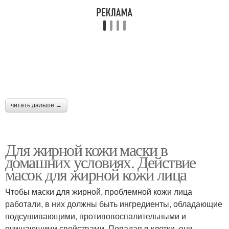
Волосы в домашних
Условия против
условиях
перхоти
Маска от перхоти
Маска для волос
читать дальше →
Для жирной кожи маски в
Зуд в домашних
Маски от перхоти
домашних условиях. Действие
условиях
масок для жирной кожи лица
Чтобы маски для жирной, проблемной кожи лица
работали, в них должны быть ингредиенты, обладающие
Условия с яйцом
Эффективная маска
подсушивающими, противовоспалительными и
очищающими свойствами. Попадая в клетки, они