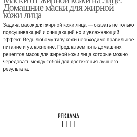
Маска для жирной кожи
Питательная маска
Домашние маски для жирной
кожи лица
Задача масок для жирной кожи лица — оказать не только
Маски для нормальной
подсушивающий и очищающий но и увлажняющий
Маски для сухой кожи
кожи
эффект. Ведь любому типу кожи необходимо правильное
питание и увлажнение. Предлагаем пять домашних
рецептов масок для жирной кожи лица которые можно
чередовать между собой для достижения лучшего
Тканевые маски
Маски для лица
результата.
Маски для жирной и
Супер маски
Условия против
Маска из горчицы
жирности