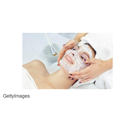
Маска для жирных
Волос в домашних
волос
условиях
Горчичные маски
Маски для снижения
Горчичная маска
Маска с водой
GettyImages
Маски для жирных
Маски для жирных
корней
волос