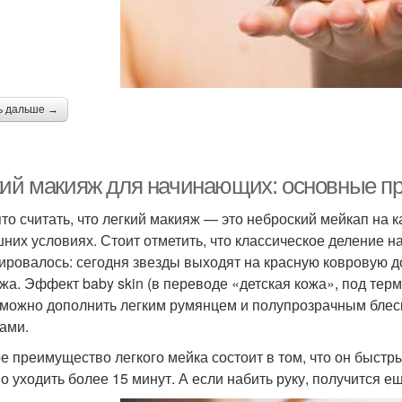
ь дальше →
кий макияж для начинающих: основные п
то считать, что легкий макияж — это неброский мейкап на 
них условиях. Стоит отметить, что классическое деление н
ировалось: сегодня звезды выходят на красную ковровую д
жа. Эффект baby skin (в переводе «детская кожа», под т
 можно дополнить легким румянцем и полупрозрачным блеск
ами.
е преимущество легкого мейка состоит в том, что он быс
о уходить более 15 минут. А если набить руку, получится е