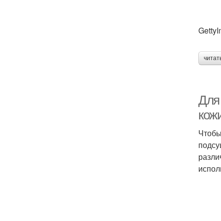
Getty
читат
Для
кож
Чтобы
подсу
разли
испол