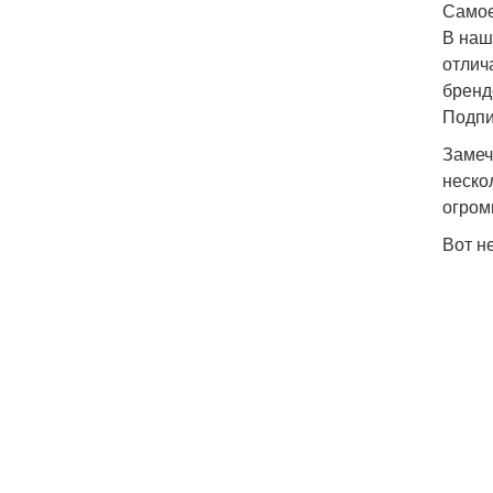
Самое
В наш
отлич
бренд
Подпи
Замеч
неско
огром
Вот н