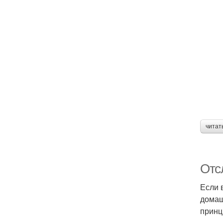
читат
Отс
Если 
домаш
принц