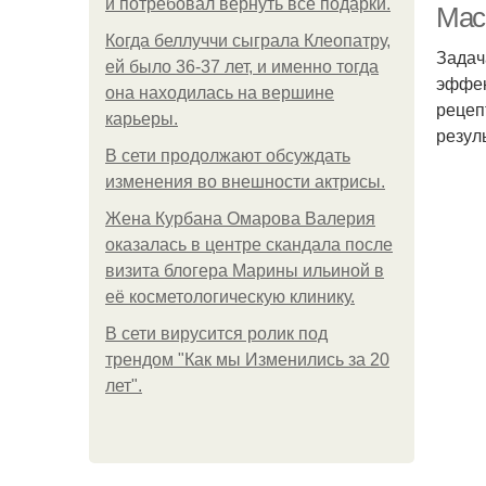
и потребовал вернуть все подарки.
Мас
Когда беллуччи сыграла Клеопатру,
Задач
ей было 36-37 лет, и именно тогда
эффек
она находилась на вершине
рецеп
карьеры.
резул
В сети продолжают обсуждать
изменения во внешности актрисы.
Жена Курбана Омарова Валерия
оказалась в центре скандала после
визита блогера Марины ильиной в
её косметологическую клинику.
В сети вирусится ролик под
трендом "Как мы Изменились за 20
лет".