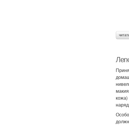
читат
Лег
Приня
домаш
нивел
макия
кожа)
наряд
Особо
должн