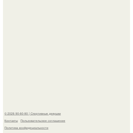
Талант - как и хорошие гены - часто передается по
наследству.
Горяча - Маргарет куолли на съёмках нового клипа
House Tour - актриса не только появилась в кадре, но и
выступила в роли сорежиссёра проекта.
© 2026 90-60-90 | Спортивные девушки
Контакты
Пользовательское соглашение
Политика конфидециальности